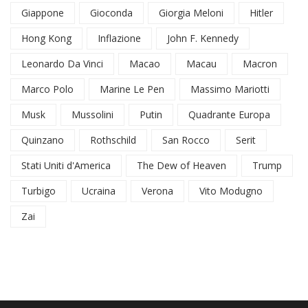
Giappone
Gioconda
Giorgia Meloni
Hitler
Hong Kong
Inflazione
John F. Kennedy
Leonardo Da Vinci
Macao
Macau
Macron
Marco Polo
Marine Le Pen
Massimo Mariotti
Musk
Mussolini
Putin
Quadrante Europa
Quinzano
Rothschild
San Rocco
Serit
Stati Uniti d'America
The Dew of Heaven
Trump
Turbigo
Ucraina
Verona
Vito Modugno
Zai