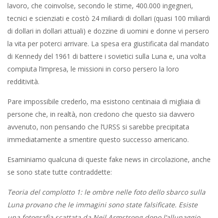
lavoro, che coinvolse, secondo le stime, 400.000 ingegneri,
tecnici e scienziati e costò 24 miliardi di dollari (quasi 100 miliardi
di dollari in dollari attuali) e dozzine di uomini e donne vi persero
la vita per poterci arrivare. La spesa era giustificata dal mandato
di Kennedy del 1961 di battere i sovietici sulla Luna e, una volta
compiuta l’impresa, le missioni in corso persero la loro
redditività.
Pare impossibile crederlo, ma esistono centinaia di migliaia di
persone che, in realtà, non credono che questo sia davvero
avvenuto, non pensando che l’URSS si sarebbe precipitata
immediatamente a smentire questo successo americano.
Esaminiamo qualcuna di queste fake news in circolazione, anche
se sono state tutte contraddette:
Teoria del complotto 1: le ombre nelle foto dello sbarco sulla
Luna provano che le immagini sono state falsificate. Esiste
una fotografia scattata da Neil Armstrong dopo l’allunaggio