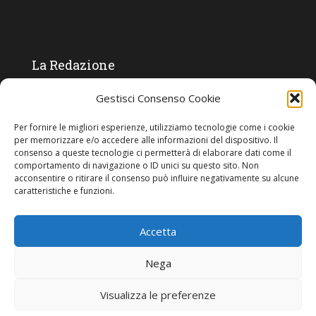
La Redazione
Gestisci Consenso Cookie
Direttore responsabile:
Angelo Paratico
Critica Letteraria:
Ambrogio Bianchi
Per fornire le migliori esperienze, utilizziamo tecnologie come i cookie
per memorizzare e/o accedere alle informazioni del dispositivo. Il
Vita Politica:
Ermete Barbieri
consenso a queste tecnologie ci permetterà di elaborare dati come il
comportamento di navigazione o ID unici su questo sito. Non
Costume e moda:
Ada Simoni
acconsentire o ritirare il consenso può influire negativamente su alcune
caratteristiche e funzioni.
Accetta
Copyright © 2022 Giornale Cangrande. Tutti i diritti sono riservati.
Nega
Visualizza le preferenze