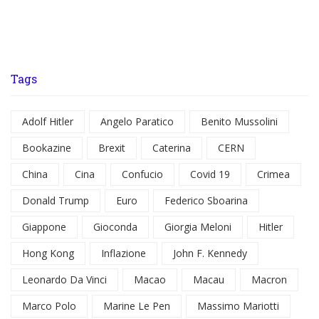
Tags
Adolf Hitler
Angelo Paratico
Benito Mussolini
Bookazine
Brexit
Caterina
CERN
China
Cina
Confucio
Covid 19
Crimea
Donald Trump
Euro
Federico Sboarina
Giappone
Gioconda
Giorgia Meloni
Hitler
Hong Kong
Inflazione
John F. Kennedy
Leonardo Da Vinci
Macao
Macau
Macron
Marco Polo
Marine Le Pen
Massimo Mariotti