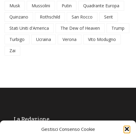
Musk
Mussolini
Putin
Quadrante Europa
Quinzano
Rothschild
San Rocco
Serit
Stati Uniti d'America
The Dew of Heaven
Trump
Turbigo
Ucraina
Verona
Vito Modugno
Zai
La Redazione
Gestisci Consenso Cookie
Direttore responsabile:
Angelo Paratico