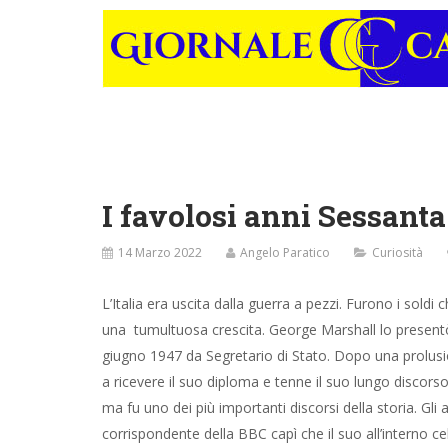
I favolosi anni Sessanta
14 Marzo 2022
Angelo Paratico
Curiosità
L’Italia era uscita dalla guerra a pezzi. Furono i sold
una tumultuosa crescita. George Marshall lo presentò 
giugno 1947 da Segretario di Stato. Dopo una prolusio
a ricevere il suo diploma e tenne il suo lungo disco
ma fu uno dei più importanti discorsi della storia. Gl
corrispondente della BBC capì che il suo all’interno ce