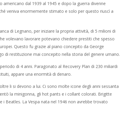
ito americano dal 1939 al 1945 e dopo la guerra divenne
rché veniva enormemente stimato e solo per questo riuscì a
 di Legnano, per iniziare la propria attività, di 5 milioni di
ni che volevano lavorare potevano chiedere prestiti che spesso
 europei. Questo fu grazie al piano concepito da George
ligo di restituzione mai concepito nella storia del genere umano.
un periodo di 4 anni. Paragonato al Recovery Plan di 230 miliardi
tituiti, appare una enormità di denaro.
oltre li si devono a lui. Ci sono molte icone degli anni sessanta
ò la minigonna, gli hot pants e i collant colorati. Brigitte
e i Beatles. La Vespa nata nel 1946 non avrebbe trovato