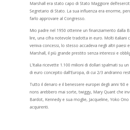
Marshall era stato capo di Stato Maggiore dell’eserc
Segretario di Stato. La sua influenza era enorme, pe
farlo approvare al Congresso.
Mio padre nel 1950 ottenne un finanziamento dalla Banca
lire, una cifra notevole tradotta in euro. Molti italia
veniva concessi, lo stesso accadeva negli altri paesi
Marshall, il più grande prestito senza interessi e obb
L’Italia ricevette 1.100 milioni di dollari spalmati su 
di euro concepito dall’Europa, di cui 2/3 andranno res
Tutto il denaro e il benessere europei degli anni ‘60 e 
nons arebbero mai sorte, twiggy, Mary Quant che invent
Bardot, Kennedy e sua moglie, Jacqueline, Yoko Ono 
acquirenti.