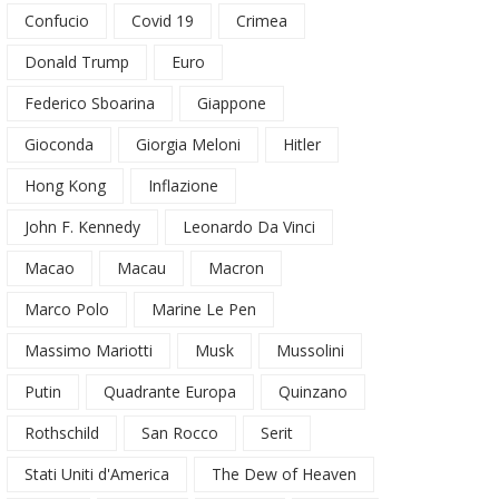
Confucio
Covid 19
Crimea
Donald Trump
Euro
Federico Sboarina
Giappone
Gioconda
Giorgia Meloni
Hitler
Hong Kong
Inflazione
John F. Kennedy
Leonardo Da Vinci
Macao
Macau
Macron
Marco Polo
Marine Le Pen
Massimo Mariotti
Musk
Mussolini
Putin
Quadrante Europa
Quinzano
Rothschild
San Rocco
Serit
Stati Uniti d'America
The Dew of Heaven