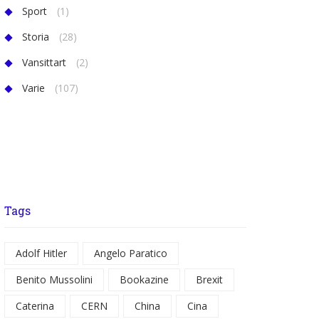
Sport
(1)
Storia
(28)
Vansittart
(2)
Varie
(107)
Tags
Adolf Hitler
Angelo Paratico
Benito Mussolini
Bookazine
Brexit
Caterina
CERN
China
Cina