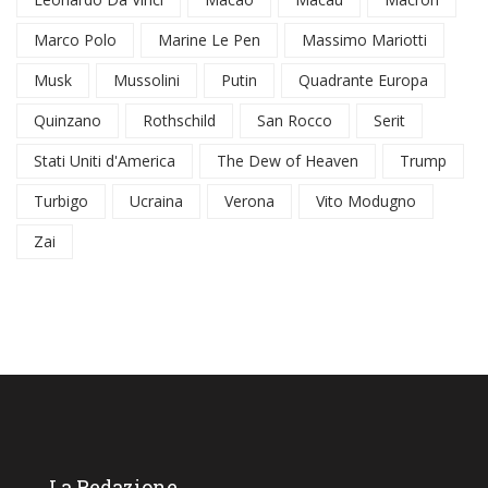
Marco Polo
Marine Le Pen
Massimo Mariotti
Musk
Mussolini
Putin
Quadrante Europa
Quinzano
Rothschild
San Rocco
Serit
Stati Uniti d'America
The Dew of Heaven
Trump
Turbigo
Ucraina
Verona
Vito Modugno
Zai
La Redazione