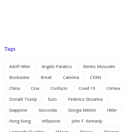
Tags
Adolf Hitler
Angelo Paratico
Benito Mussolini
Bookazine
Brexit
Caterina
CERN
China
Cina
Confucio
Covid 19
Crimea
Donald Trump
Euro
Federico Sboarina
Giappone
Gioconda
Giorgia Meloni
Hitler
Hong Kong
Inflazione
John F. Kennedy
Leonardo Da Vinci
Macao
Macau
Macron