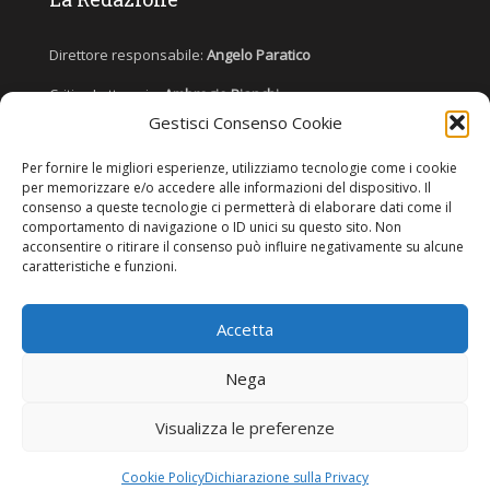
Direttore responsabile:
Angelo Paratico
Critica Letteraria:
Ambrogio Bianchi
Gestisci Consenso Cookie
Vita Politica:
Ermete Barbieri
Per fornire le migliori esperienze, utilizziamo tecnologie come i cookie
Costume e moda:
Ada Simoni
per memorizzare e/o accedere alle informazioni del dispositivo. Il
consenso a queste tecnologie ci permetterà di elaborare dati come il
comportamento di navigazione o ID unici su questo sito. Non
acconsentire o ritirare il consenso può influire negativamente su alcune
Copyright © 2022 Giornale Cangrande. Tutti i diritti sono riservati.
caratteristiche e funzioni.
Accetta
Nega
Visualizza le preferenze
Cookie Policy
Dichiarazione sulla Privacy