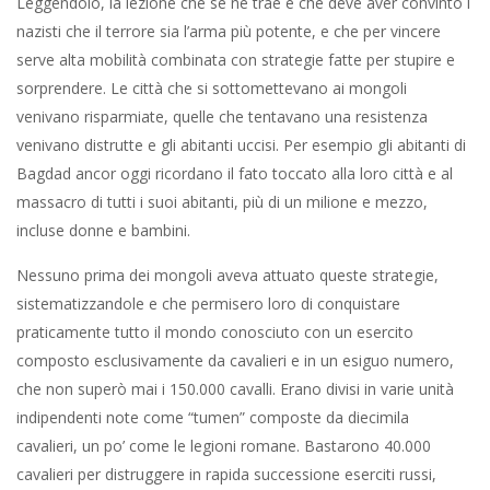
Leggendolo, la lezione che se ne trae è che deve aver convinto i
nazisti che il terrore sia l’arma più potente, e che per vincere
serve alta mobilità combinata con strategie fatte per stupire e
sorprendere. Le città che si sottomettevano ai mongoli
venivano risparmiate, quelle che tentavano una resistenza
venivano distrutte e gli abitanti uccisi. Per esempio gli abitanti di
Bagdad ancor oggi ricordano il fato toccato alla loro città e al
massacro di tutti i suoi abitanti, più di un milione e mezzo,
incluse donne e bambini.
Nessuno prima dei mongoli aveva attuato queste strategie,
sistematizzandole e che permisero loro di conquistare
praticamente tutto il mondo conosciuto con un esercito
composto esclusivamente da cavalieri e in un esiguo numero,
che non superò mai i 150.000 cavalli. Erano divisi in varie unità
indipendenti note come “tumen” composte da diecimila
cavalieri, un po’ come le legioni romane. Bastarono 40.000
cavalieri per distruggere in rapida successione eserciti russi,