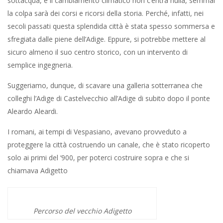
sottacqua, e il cambiamento climatico non c’entra nulla, semmai
la colpa sarà dei corsi e ricorsi della storia. Perché, infatti, nei
secoli passati questa splendida città è stata spesso sommersa e
sfregiata dalle piene dell’Adige. Eppure, si potrebbe mettere al
sicuro almeno il suo centro storico, con un intervento di
semplice ingegneria.
Suggeriamo, dunque, di scavare una galleria sotterranea che
colleghi l’Adige di Castelvecchio all’Adige di subito dopo il ponte
Aleardo Aleardi.
I romani, ai tempi di Vespasiano, avevano provveduto a
proteggere la città costruendo un canale, che è stato ricoperto
solo ai primi del ‘900, per poterci costruire sopra e che si
chiamava Adigetto
Percorso del vecchio Adigetto