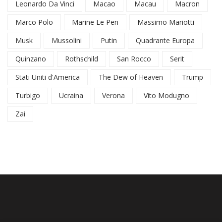
Leonardo Da Vinci
Macao
Macau
Macron
Marco Polo
Marine Le Pen
Massimo Mariotti
Musk
Mussolini
Putin
Quadrante Europa
Quinzano
Rothschild
San Rocco
Serit
Stati Uniti d'America
The Dew of Heaven
Trump
Turbigo
Ucraina
Verona
Vito Modugno
Zai