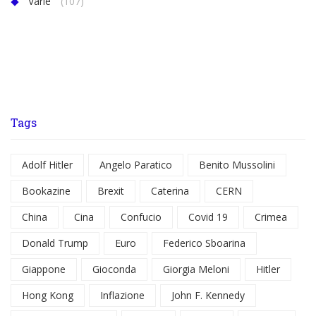
Varie
(107)
Tags
Adolf Hitler
Angelo Paratico
Benito Mussolini
Bookazine
Brexit
Caterina
CERN
China
Cina
Confucio
Covid 19
Crimea
Donald Trump
Euro
Federico Sboarina
Giappone
Gioconda
Giorgia Meloni
Hitler
Hong Kong
Inflazione
John F. Kennedy