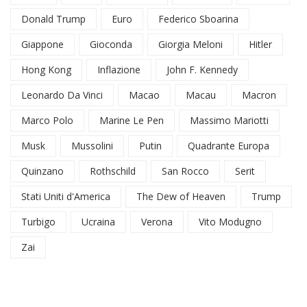
Donald Trump
Euro
Federico Sboarina
Giappone
Gioconda
Giorgia Meloni
Hitler
Hong Kong
Inflazione
John F. Kennedy
Leonardo Da Vinci
Macao
Macau
Macron
Marco Polo
Marine Le Pen
Massimo Mariotti
Musk
Mussolini
Putin
Quadrante Europa
Quinzano
Rothschild
San Rocco
Serit
Stati Uniti d'America
The Dew of Heaven
Trump
Turbigo
Ucraina
Verona
Vito Modugno
Zai