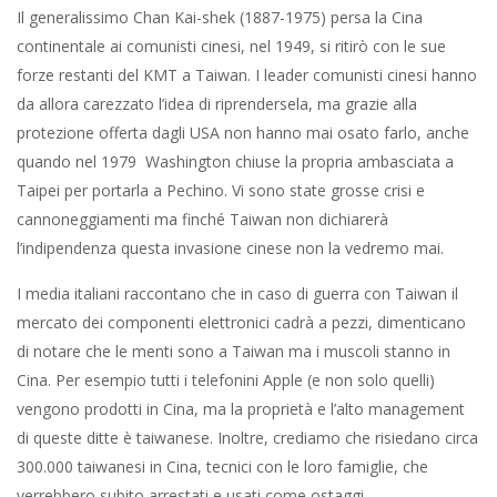
Il generalissimo Chan Kai-shek (1887-1975) persa la Cina
continentale ai comunisti cinesi, nel 1949, si ritirò con le sue
forze restanti del KMT a Taiwan. I leader comunisti cinesi hanno
da allora carezzato l’idea di riprendersela, ma grazie alla
protezione offerta dagli USA non hanno mai osato farlo, anche
quando nel 1979 Washington chiuse la propria ambasciata a
Taipei per portarla a Pechino. Vi sono state grosse crisi e
cannoneggiamenti ma finché Taiwan non dichiarerà
l’indipendenza questa invasione cinese non la vedremo mai.
I media italiani raccontano che in caso di guerra con Taiwan il
mercato dei componenti elettronici cadrà a pezzi, dimenticano
di notare che le menti sono a Taiwan ma i muscoli stanno in
Cina. Per esempio tutti i telefonini Apple (e non solo quelli)
vengono prodotti in Cina, ma la proprietà e l’alto management
di queste ditte è taiwanese. Inoltre, crediamo che risiedano circa
300.000 taiwanesi in Cina, tecnici con le loro famiglie, che
verrebbero subito arrestati e usati come ostaggi.