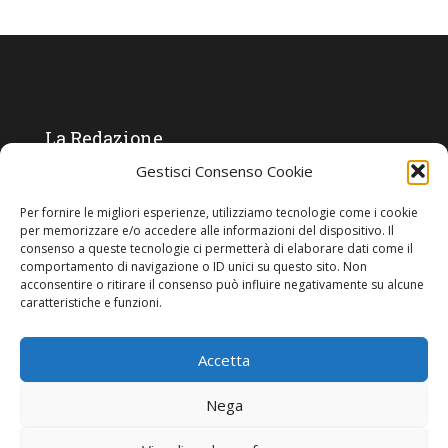
La Redazione
Gestisci Consenso Cookie
Direttore responsabile:
Angelo Paratico
Per fornire le migliori esperienze, utilizziamo tecnologie come i cookie
Critica Letteraria:
Ambrogio Bianchi
per memorizzare e/o accedere alle informazioni del dispositivo. Il
consenso a queste tecnologie ci permetterà di elaborare dati come il
Vita Politica:
Ermete Barbieri
comportamento di navigazione o ID unici su questo sito. Non
acconsentire o ritirare il consenso può influire negativamente su alcune
Costume e moda:
Ada Simoni
caratteristiche e funzioni.
Accetta
Copyright © 2022 Giornale Cangrande. Tutti i diritti sono riservati.
Nega