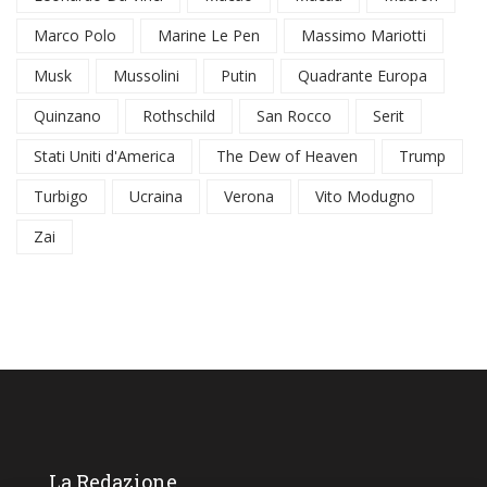
Marco Polo
Marine Le Pen
Massimo Mariotti
Musk
Mussolini
Putin
Quadrante Europa
Quinzano
Rothschild
San Rocco
Serit
Stati Uniti d'America
The Dew of Heaven
Trump
Turbigo
Ucraina
Verona
Vito Modugno
Zai
La Redazione