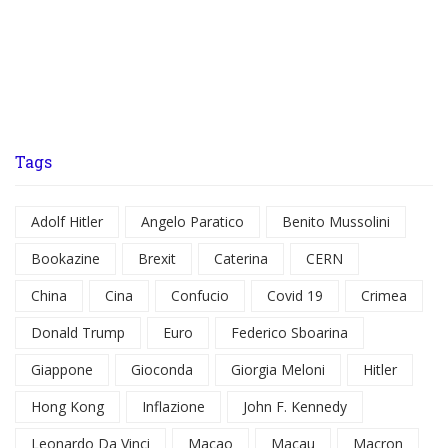
Tags
Adolf Hitler
Angelo Paratico
Benito Mussolini
Bookazine
Brexit
Caterina
CERN
China
Cina
Confucio
Covid 19
Crimea
Donald Trump
Euro
Federico Sboarina
Giappone
Gioconda
Giorgia Meloni
Hitler
Hong Kong
Inflazione
John F. Kennedy
Leonardo Da Vinci
Macao
Macau
Macron