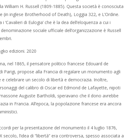
a William H. Russell (1809-1885). Questa società è conosciuta
te (in inglese Brotherhood of Death), Loggia 322, e L’Ordine.
 ‘Cavalieri di Eulogia’ che è la dea dell’eloquenza a cui i
 denominazione sociale ufficiale dell’organizzazione è Russell
membri.
ngko edizioni. 2020
na, nel 1865, il pensatore politico francese Edouard de
i Parigi, propose alla Francia di regalare un monumento agli
e celebrare un secolo di libertà e democrazia. Inoltre,
onaggi del calibro di Oscar ed Edmond de Lafayette, nipoti
e massone Auguste Bartholdi, speravano che il dono avrebbe
crazia in Francia. All’epoca, la popolazione francese era ancora
ministici.
ccordi per la presentazione del monumento il 4 luglio 1876,
 secolo, l’idea di “libertà” era controversa, spesso associata a