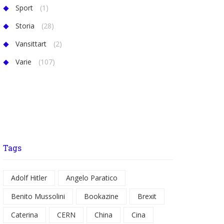
Sport
(1)
Storia
(28)
Vansittart
(2)
Varie
(107)
Tags
Adolf Hitler
Angelo Paratico
Benito Mussolini
Bookazine
Brexit
Caterina
CERN
China
Cina