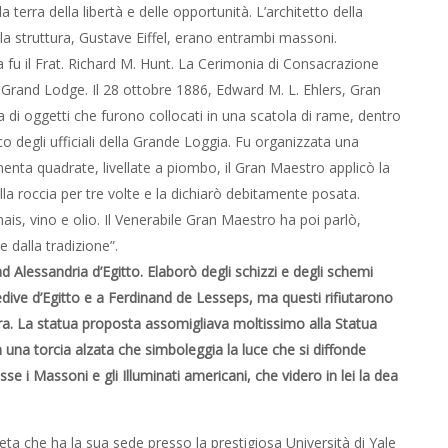
a terra della libertà e delle opportunità. L’architetto della
lla struttura, Gustave Eiffel, erano entrambi massoni.
a fu il Frat. Richard M. Hunt. La Cerimonia di Consacrazione
 Grand Lodge. Il 28 ottobre 1886, Edward M. L. Ehlers, Gran
a di oggetti che furono collocati in una scatola di rame, dentro
co degli ufficiali della Grande Loggia. Fu organizzata una
nta quadrate, livellate a piombo, il Gran Maestro applicò la
ulla roccia per tre volte e la dichiarò debitamente posata.
ais, vino e olio. Il Venerabile Gran Maestro ha poi parlò,
 dalla tradizione”.
d Alessandria d’Egitto. Elaborò degli schizzi e degli schemi
edive d’Egitto e a Ferdinand de Lesseps, ma questi rifiutarono
ra. La statua proposta assomigliava moltissimo alla Statua
n una torcia alzata che simboleggia la luce che si diffonde
sse i Massoni e gli Illuminati americani, che videro in lei la dea
eta che ha la sua sede presso la prestigiosa Università di Yale