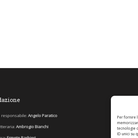
dazione
e responsabile:
Angelo Paratico
Per fornire 
memorizzare
etteraria:
Ambrogio Bianchi
tecnologie 
ID unici su 
tica:
Ermete Barbieri