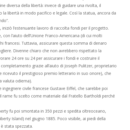
 diversa della libertà: invece di guidare una rivolta, il
a libertà in modo pacifico e legale. Così la statua, ancora da
ndo”.
niziò l’estenuante lavoro di raccolta fondi per il progetto.
, con l’aiuto dell’Unione Franco-Americana (di cui molti
i francesi. Tuttavia, assicurare questa somma di denaro
gliere. Divenne chiaro che non avrebbero rispettato la
orare 24 ore su 24 per assicurare i fondi e costruire il
 completamento grazie all’aiuto di Joseph Pulitzer, proprietario
ricevuto il prestigioso premio letterario in suo onore), che
la valuta odierna).
e ingegnere civile francese Gustave Eiffel, che sarebbe poi
Il rame fu scelto come materiale dal Fratello Bartholdi perché
berty fu poi smontata in 350 pezzi e spedita oltreoceano,
erty Island) nel giugno 1885. Poco visibile, ai piedi della
 è stata spezzata.