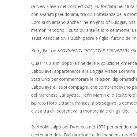
(a New Haven nel Connecticut). Fu fondata nel 1832 d
con svariati pseudonimi, tra cui Fratellanza della mor
Loro si chiamano anche ‘The Knights of Eulogia’, ossia i
membri rendono il culto durante le loro cerimonie. La
Trust Association. I Bush, padre e figlio, furono dei 
Kerry Bolton
MOVIMENTI OCCULTI E SOVVERSIVI
. Gi
Quasi 100 anni dopo la fine della Rivoluzione America
Laboulaye, appartenente alla Loggia Alsace Lorraine d
Stati Uniti per commemorare le relazioni diplomatiche 
Laboulaye e i suoi compagni, che comprendevano pers
del Marchese LaFayette, Henri Martin e lo scultore 
ispirato i loro cittadini francesi a perseguire la demo
divisa tra chi sosteneva la monarchia e chi gli ideali illu
Bartholdi salpò per l’America nel 1871 per prendere a
centenario della Dichiarazione di Indipendenza. Nel XIX