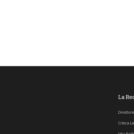
La Re
Direttor
Critica L
Vita Poli