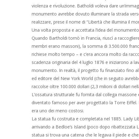
violenza e rivoluzione. Batholdi voleva dare un’immagine
monumento avrebbe dovuto illuminare la strada verso l
realizzare, prese il nome di “Libertà che illumina il mo
Una volta proposta e accettata l’idea del monumento, i
Quando Bartholdi tornò in Francia, riuscì a raccogliere
membri erano massoni), la somma di 3.500.000 franch
richiese molto tempo – e c’era ancora molto da racco
scadenza originaria del 4 luglio 1876 e iniziarono a lav
monumento. In realtà, il progetto fu finanziato fino al
ed editore del New York World (che in seguito avrebbe 
raccolse oltre 100.000 dollari (2,3 milioni di dollari nel
L’ossatura strutturale fu fornita dal collega massone 
diventato famoso per aver progettato la Torre Eiffel. 
era uno dei meno costosi.
La statua fu costruita e completata nel 1885. Lady Li
arrivando a Bedloe’s Island (poco dopo ribattezzata Lib
statua si trova una catena che le legava il piede e che