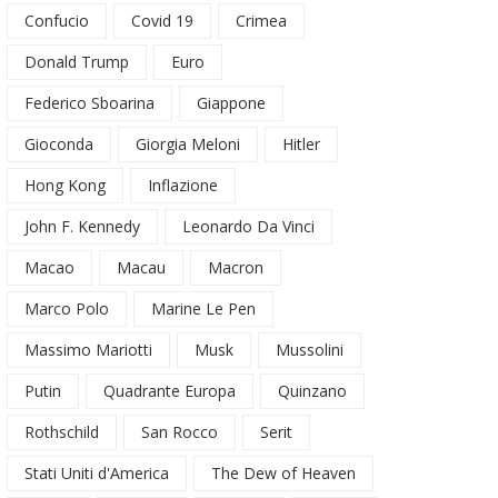
Confucio
Covid 19
Crimea
Donald Trump
Euro
Federico Sboarina
Giappone
Gioconda
Giorgia Meloni
Hitler
Hong Kong
Inflazione
John F. Kennedy
Leonardo Da Vinci
Macao
Macau
Macron
Marco Polo
Marine Le Pen
Massimo Mariotti
Musk
Mussolini
Putin
Quadrante Europa
Quinzano
Rothschild
San Rocco
Serit
Stati Uniti d'America
The Dew of Heaven