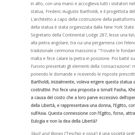
in alto, con una mano e accoglieva tutti i visitatori nell
statua, Frederic-Auguste Bartholdi, e il progettista de
L’architetto a capo della costruzione della piattaform
della statua è stata organizzata dalla New York State
Segretario della Continental Lodge 287, lesse una list
alla pietra angolare, tra cui una pergamena con l’elen
tradizionale cerimonia massonica: “Trovate le fondame
malta e fece calare la pietra in posizione. Poi batté s
Furono presentati gli elementi della ‘consacrazione’: m
ponendo le domande e ricevendo le risposte prescritte
Bartholdi, inizialmente, voleva erigere questa statua a
costruttivi. Poi fece una proposta a Isma’il Pasha, Kh
a causa del costo che a loro parve eccessivo dell’ope
della Libertà, e rappresentava una donna, l’Egitto, co
sull’Asia. Questa connessione con l’Egitto, forse, attra
Eulogia e non la dea della Libertà?
Skull and Bones
(‘Teschio e ossa’) è una società segr