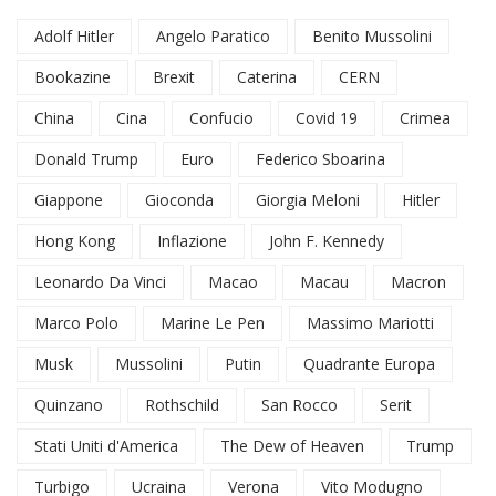
Adolf Hitler
Angelo Paratico
Benito Mussolini
Bookazine
Brexit
Caterina
CERN
China
Cina
Confucio
Covid 19
Crimea
Donald Trump
Euro
Federico Sboarina
Giappone
Gioconda
Giorgia Meloni
Hitler
Hong Kong
Inflazione
John F. Kennedy
Leonardo Da Vinci
Macao
Macau
Macron
Marco Polo
Marine Le Pen
Massimo Mariotti
Musk
Mussolini
Putin
Quadrante Europa
Quinzano
Rothschild
San Rocco
Serit
Stati Uniti d'America
The Dew of Heaven
Trump
Turbigo
Ucraina
Verona
Vito Modugno