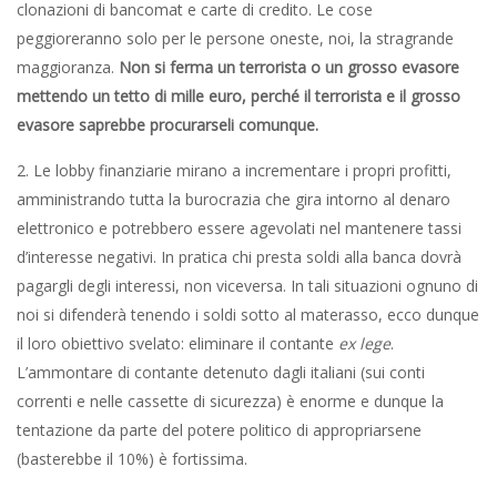
clonazioni di bancomat e carte di credito. Le cose
peggioreranno solo per le persone oneste, noi, la stragrande
maggioranza.
Non si ferma un terrorista o un grosso evasore
mettendo un tetto di mille euro, perché il terrorista e il grosso
evasore saprebbe procurarseli comunque.
2. Le lobby finanziarie mirano a incrementare i propri profitti,
amministrando tutta la burocrazia che gira intorno al denaro
elettronico e potrebbero essere agevolati nel mantenere tassi
d’interesse negativi. In pratica chi presta soldi alla banca dovrà
pagargli degli interessi, non viceversa. In tali situazioni ognuno di
noi si difenderà tenendo i soldi sotto al materasso, ecco dunque
il loro obiettivo svelato: eliminare il contante
ex lege
.
L’ammontare di contante detenuto dagli italiani (sui conti
correnti e nelle cassette di sicurezza) è enorme e dunque la
tentazione da parte del potere politico di appropriarsene
(basterebbe il 10%) è fortissima.