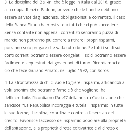
3. La disciplina del Bail-In, che è legge in Italia dal 2016, grazie
alla coppia Renzi e Padoan, prevede che le banche debbano
essere salvate dagli azionisti, obbligazionisti e correntisti. Il caso
della Banca Etruria ha mostrato a tutti che ci può succedere.
Senza contante non appena i correntisti sentiranno puzza di
marcio non potranno più correre a ritirare i propri risparmi,
potranno solo pregare che vada tutto bene. Se tutti i soldi sui
conti correnti potranno essere congelati, i soldi potranno essere
facilmente sequestrati dai governanti di turno. Ricordiamoci di
ciò che fece Giuliano Amato, nel luglio 1992, con Soros.
4. La sfrontatezza di chi ci vuole togliere i risparmi, affidandoli a
volti anonimi che potranno farne ciò che vogliono, ha
dell’incredibile. Ricordiamo l’Art.47 della nostra Costituzione che
sancisce: “La Repubblica incoraggia e tutela il risparmio in tutte
le sue forme; disciplina, coordina e controlla l’esercizio del
credito. Favorisce l’accesso del risparmio popolare alla proprietà
dell’abitazione, alla proprietà diretta coltivatrice e al diretto e