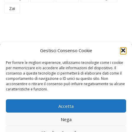
Zai
Gestisci Consenso Cookie
Per fornire le migliori esperienze, utilizziamo tecnologie come i cookie
per memorizzare e/o accedere alle informazioni del dispositivo. Il
consenso a queste tecnologie ci permetterà di elaborare dati come il
La Redazione
comportamento di navigazione o ID unici su questo sito. Non
acconsentire o ritirare il consenso può influire negativamente su alcune
caratteristiche e funzioni.
Direttore responsabile:
Angelo Paratico
Critica Letteraria:
Ambrogio Bianchi
Accetta
Vita Politica:
Ermete Barbieri
Nega
Costume e moda:
Ada Simoni