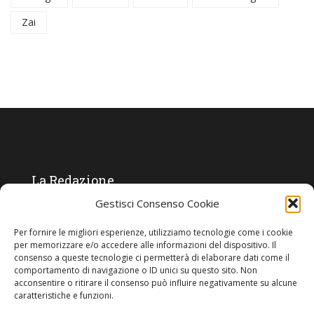
Zai
La Redazione
Gestisci Consenso Cookie
Direttore responsabile:
Angelo Paratico
Per fornire le migliori esperienze, utilizziamo tecnologie come i cookie
Critica Letteraria:
Ambrogio Bianchi
per memorizzare e/o accedere alle informazioni del dispositivo. Il
consenso a queste tecnologie ci permetterà di elaborare dati come il
Vita Politica:
Ermete Barbieri
comportamento di navigazione o ID unici su questo sito. Non
acconsentire o ritirare il consenso può influire negativamente su alcune
Costume e moda:
Ada Simoni
caratteristiche e funzioni.