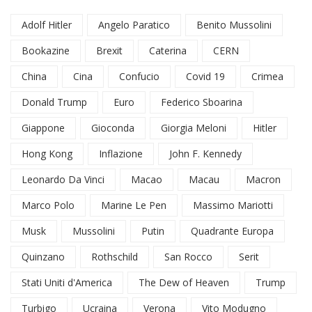
Adolf Hitler
Angelo Paratico
Benito Mussolini
Bookazine
Brexit
Caterina
CERN
China
Cina
Confucio
Covid 19
Crimea
Donald Trump
Euro
Federico Sboarina
Giappone
Gioconda
Giorgia Meloni
Hitler
Hong Kong
Inflazione
John F. Kennedy
Leonardo Da Vinci
Macao
Macau
Macron
Marco Polo
Marine Le Pen
Massimo Mariotti
Musk
Mussolini
Putin
Quadrante Europa
Quinzano
Rothschild
San Rocco
Serit
Stati Uniti d'America
The Dew of Heaven
Trump
Turbigo
Ucraina
Verona
Vito Modugno