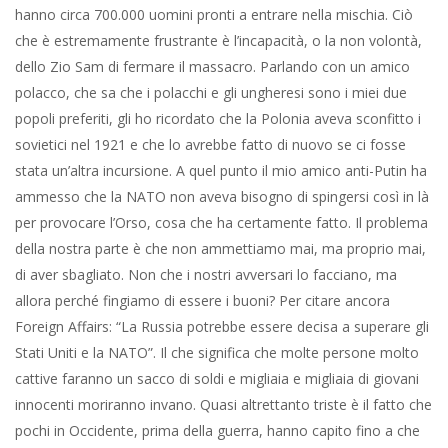
hanno circa 700.000 uomini pronti a entrare nella mischia. Ciò
che è estremamente frustrante è l’incapacità, o la non volontà,
dello Zio Sam di fermare il massacro. Parlando con un amico
polacco, che sa che i polacchi e gli ungheresi sono i miei due
popoli preferiti, gli ho ricordato che la Polonia aveva sconfitto i
sovietici nel 1921 e che lo avrebbe fatto di nuovo se ci fosse
stata un’altra incursione. A quel punto il mio amico anti-Putin ha
ammesso che la NATO non aveva bisogno di spingersi così in là
per provocare l’Orso, cosa che ha certamente fatto. Il problema
della nostra parte è che non ammettiamo mai, ma proprio mai,
di aver sbagliato. Non che i nostri avversari lo facciano, ma
allora perché fingiamo di essere i buoni? Per citare ancora
Foreign Affairs: “La Russia potrebbe essere decisa a superare gli
Stati Uniti e la NATO”. Il che significa che molte persone molto
cattive faranno un sacco di soldi e migliaia e migliaia di giovani
innocenti moriranno invano. Quasi altrettanto triste è il fatto che
pochi in Occidente, prima della guerra, hanno capito fino a che