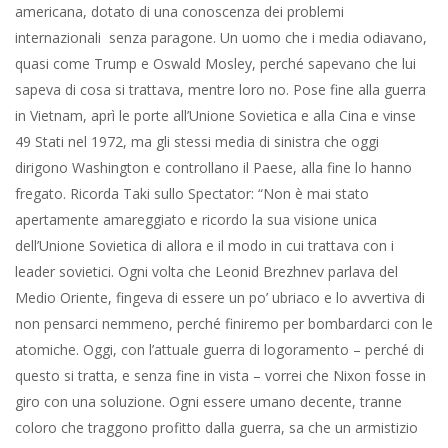
americana, dotato di una conoscenza dei problemi
internazionali senza paragone. Un uomo che i media odiavano,
quasi come Trump e Oswald Mosley, perché sapevano che lui
sapeva di cosa si trattava, mentre loro no. Pose fine alla guerra
in Vietnam, aprì le porte all’Unione Sovietica e alla Cina e vinse
49 Stati nel 1972, ma gli stessi media di sinistra che oggi
dirigono Washington e controllano il Paese, alla fine lo hanno
fregato. Ricorda Taki sullo Spectator: “Non è mai stato
apertamente amareggiato e ricordo la sua visione unica
dell’Unione Sovietica di allora e il modo in cui trattava con i
leader sovietici. Ogni volta che Leonid Brezhnev parlava del
Medio Oriente, fingeva di essere un po’ ubriaco e lo avvertiva di
non pensarci nemmeno, perché finiremo per bombardarci con le
atomiche. Oggi, con l’attuale guerra di logoramento – perché di
questo si tratta, e senza fine in vista – vorrei che Nixon fosse in
giro con una soluzione. Ogni essere umano decente, tranne
coloro che traggono profitto dalla guerra, sa che un armistizio