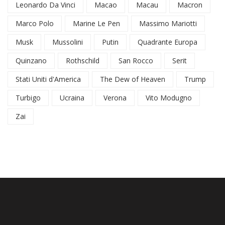
Leonardo Da Vinci
Macao
Macau
Macron
Marco Polo
Marine Le Pen
Massimo Mariotti
Musk
Mussolini
Putin
Quadrante Europa
Quinzano
Rothschild
San Rocco
Serit
Stati Uniti d'America
The Dew of Heaven
Trump
Turbigo
Ucraina
Verona
Vito Modugno
Zai