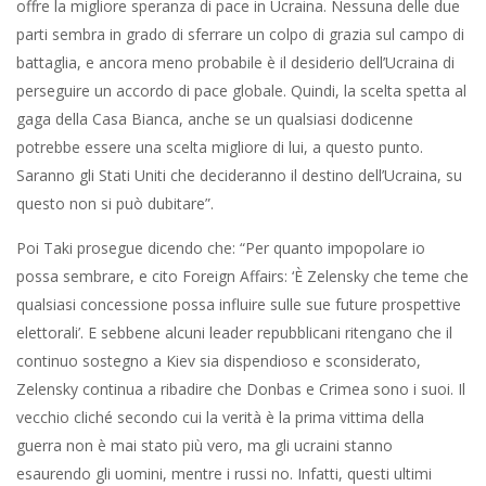
offre la migliore speranza di pace in Ucraina. Nessuna delle due
parti sembra in grado di sferrare un colpo di grazia sul campo di
battaglia, e ancora meno probabile è il desiderio dell’Ucraina di
perseguire un accordo di pace globale. Quindi, la scelta spetta al
gaga della Casa Bianca, anche se un qualsiasi dodicenne
potrebbe essere una scelta migliore di lui, a questo punto.
Saranno gli Stati Uniti che decideranno il destino dell’Ucraina, su
questo non si può dubitare”.
Poi Taki prosegue dicendo che: “Per quanto impopolare io
possa sembrare, e cito Foreign Affairs: ‘È Zelensky che teme che
qualsiasi concessione possa influire sulle sue future prospettive
elettorali’. E sebbene alcuni leader repubblicani ritengano che il
continuo sostegno a Kiev sia dispendioso e sconsiderato,
Zelensky continua a ribadire che Donbas e Crimea sono i suoi. Il
vecchio cliché secondo cui la verità è la prima vittima della
guerra non è mai stato più vero, ma gli ucraini stanno
esaurendo gli uomini, mentre i russi no. Infatti, questi ultimi