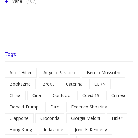
Varie
(107)
Tags
Adolf Hitler
Angelo Paratico
Benito Mussolini
Bookazine
Brexit
Caterina
CERN
China
Cina
Confucio
Covid 19
Crimea
Donald Trump
Euro
Federico Sboarina
Giappone
Gioconda
Giorgia Meloni
Hitler
Hong Kong
Inflazione
John F. Kennedy