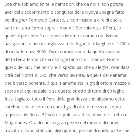
Ora che abbiamo finite le narrazioni che da noi si son potute
aver del discoprimento e conquista della Nuova Spagna fatta
per il signor Fernando Cortese, si comincierà a dire di quella
parte di terra ferma sopra il mar del Sur chiamata il Perù, la
quale al presente è discoperta intorno intorno con diverse
navigazioni, e tien di larghezza mille leghe e di lunghezza 1200 e
di circunferenza 4065. Dico, cominciando da quella parte di
detta terra ferma che si ristringe tanto fra il mar del Nort e
quello del Sur, che non vi è di spazio più che 60 leghe, cioè dalla
città del Nome di Dio, ch’è verso levante, a quella del Panama,
che è verso ponente, il qual Panama sta in gradi otto e mezzo di
sopra dell’equinoziale: e se questo stretto di terra di 60 leghe
fussi tagliato, tutto il Perù della grandezza che abbiamo detto
sarebbe isola e corre da questi gradi otto e mezzo di sopra
l’equinoziale fino a 52 sotto il polo antartico, dove è il stretto di
Magalianes. Ora di questo gran pezzo del mondo di nuovo
trovato vi sono stati varii discopritori, perché di quella parte che