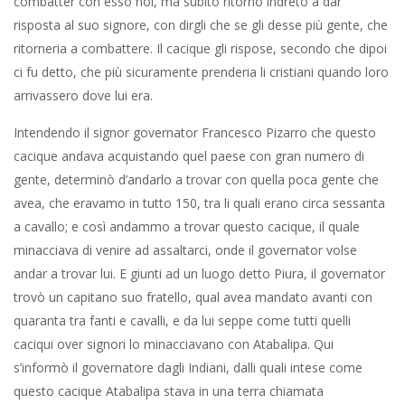
combatter con esso noi, ma subito ritornò indreto a dar
risposta al suo signore, con dirgli che se gli desse più gente, che
ritorneria a combattere. Il cacique gli rispose, secondo che dipoi
ci fu detto, che più sicuramente prenderia li cristiani quando loro
arrivassero dove lui era.
Intendendo il signor governator Francesco Pizarro che questo
cacique andava acquistando quel paese con gran numero di
gente, determinò d’andarlo a trovar con quella poca gente che
avea, che eravamo in tutto 150, tra li quali erano circa sessanta
a cavallo; e così andammo a trovar questo cacique, il quale
minacciava di venire ad assaltarci, onde il governator volse
andar a trovar lui. E giunti ad un luogo detto Piura, il governator
trovò un capitano suo fratello, qual avea mandato avanti con
quaranta tra fanti e cavalli, e da lui seppe come tutti quelli
caciqui over signori lo minacciavano con Atabalipa. Qui
s’informò il governatore dagli Indiani, dalli quali intese come
questo cacique Atabalipa stava in una terra chiamata