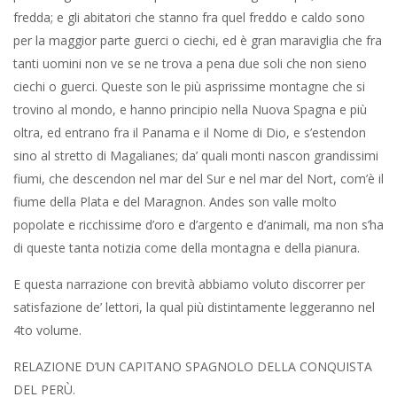
fredda; e gli abitatori che stanno fra quel freddo e caldo sono
per la maggior parte guerci o ciechi, ed è gran maraviglia che fra
tanti uomini non ve se ne trova a pena due soli che non sieno
ciechi o guerci. Queste son le più asprissime montagne che si
trovino al mondo, e hanno principio nella Nuova Spagna e più
oltra, ed entrano fra il Panama e il Nome di Dio, e s’estendon
sino al stretto di Magalianes; da’ quali monti nascon grandissimi
fiumi, che descendon nel mar del Sur e nel mar del Nort, com’è il
fiume della Plata e del Maragnon. Andes son valle molto
popolate e ricchissime d’oro e d’argento e d’animali, ma non s’ha
di queste tanta notizia come della montagna e della pianura.
E questa narrazione con brevità abbiamo voluto discorrer per
satisfazione de’ lettori, la qual più distintamente leggeranno nel
4to volume.
RELAZIONE D’UN CAPITANO SPAGNOLO DELLA CONQUISTA
DEL PERÙ.