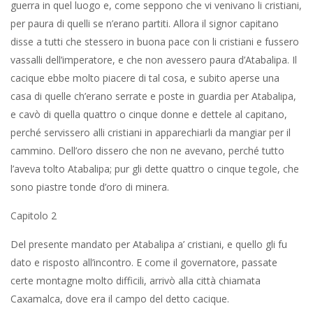
guerra in quel luogo e, come seppono che vi venivano li cristiani,
per paura di quelli se n’erano partiti. Allora il signor capitano
disse a tutti che stessero in buona pace con li cristiani e fussero
vassalli dell’imperatore, e che non avessero paura d’Atabalipa. Il
cacique ebbe molto piacere di tal cosa, e subito aperse una
casa di quelle ch’erano serrate e poste in guardia per Atabalipa,
e cavò di quella quattro o cinque donne e dettele al capitano,
perché servissero alli cristiani in apparechiarli da mangiar per il
cammino. Dell’oro dissero che non ne avevano, perché tutto
l’aveva tolto Atabalipa; pur gli dette quattro o cinque tegole, che
sono piastre tonde d’oro di minera.
Capitolo 2
Del presente mandato per Atabalipa a’ cristiani, e quello gli fu
dato e risposto all’incontro. E come il governatore, passate
certe montagne molto difficili, arrivò alla città chiamata
Caxamalca, dove era il campo del detto cacique.