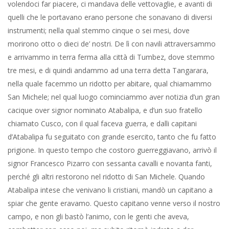
volendoci far piacere, ci mandava delle vettovaglie, e avanti di
quelli che le portavano erano persone che sonavano di diversi
instrumenti; nella qual stemmo cinque o sei mesi, dove
morirono otto o dieci de’ nostri. De lì con navili attraversammo
e arrivammo in terra ferma alla città di Tumbez, dove stemmo
tre mesi, e di quindi andammo ad una terra detta Tangarara,
nella quale facemmo un ridotto per abitare, qual chiamammo
San Michele; nel qual luogo cominciammo aver notizia d’un gran
cacique over signor nominato Atabalipa, e d’un suo fratello
chiamato Cusco, con il qual faceva guerra, e dalli capitani
d’Atabalipa fu seguitato con grande esercito, tanto che fu fatto
prigione. In questo tempo che costoro guerreggiavano, arrivò il
signor Francesco Pizarro con sessanta cavalli e novanta fanti,
perché gli altri restorono nel ridotto di San Michele. Quando
Atabalipa intese che venivano li cristiani, mandò un capitano a
spiar che gente eravamo. Questo capitano venne verso il nostro
campo, e non gli bastò l’animo, con le genti che aveva,