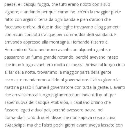
paese, e i caciqui fuggiti, che tutti erano ridotti con il suo
signore; e andando per quel cammino, ch’era la maggior parte
fatto con argini di terra da ogni banda e pien d’arbori che
facevano ombra, di due in due leghe trovavano alloggiamenti
con alcuni condotti d’acque per commodità delli viandanti. E
arrivando appresso alla montagna, Hernando Pizarro e
Hernando di Soto andarono avanti con alquanta gente, e
passarono un fiume grande notando, perché avevano inteso
che in un luogo avanti era molta ricchezza. Arrivati al luogo circa
al far della notte, trovammo la maggior parte della gente
ascosa, e mandammo a dirlo al governatore. L’altro giorno la
mattina passò il fiume il governatore con tutta la gente. E avanti
che arrivassimo al luogo pigliammo duoi Indiani, li quali, per
saper nuova del cacique Atabalipa, il capitano ordinò che
fussero legati a duoi pali, perché avessero paura, nel
domandarli. Uno di quelli disse che non sapeva cosa alcuna
d’Atabalipa, ma che l’altro pochi giorni avanti aveva lassato con