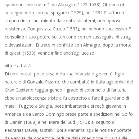
spedizioni insieme a D. de Almagro (1475-1538). Ottenuto il
sostegno della corona spagnola (1529), nel 1532 P. attaccò
l’Impero inca che, minato dai contrasti interni, non oppose
resistenza. Conquistata Cuzco (1533), nel periodo successivo P.
consolidò il suo potere sul territorio con un susseguirsi di stragi
e devastazioni. Entrato in conflitto con Almagro, dopo la morte
di questi (1538), venne infine anch’egli ucciso.
Vita e attività
Di umili natali, poco si sa della sua infanzia e gioventù: figlio
naturale di Gonzalo Pizarro, che combatté in Italia agli ordini del
Gran Capitano raggiungendo il grado di colonnello di fanteria,
ebbe un’adolescenza triste e fu costretto a fare il guardiano di
maiali. Fuggito a Siviglia, poté imbarcarsi e si recò giovane in
America e da Santo Domingo prese parte a spedizioni nel Golfo
di Darién (1508) e nel Mare del Sud (1513); al seguito di
Pedrarias Dávila, si stabilì poi a Panama. Qui le notizie riportate
da Pascual de Andagoya, reduce dalla spedizione (1522) sulle