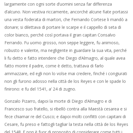
largamente con ogni sorte d’uomini senza far differenza
d’alcuno. Non vestiva riccamente, ancorché alcune fiate portassi
una vesta foderata di martori, che Fernando Cortese li mandò a
donare; si dilettava di portare le scarpe e il cappello di seta di
color bianco, perché così portava il gran capitan Consalvo
Ferrando. Fu uomo grosso, non seppe leggere, fu animoso,
robusto e valente, ma negligente in guardare la sua vita, perché
li fu detto e fatto intendere che Diego d’Almagro, al quale avea
fatto morire il padre, come è detto, trattava di farlo
ammazzare, ed egli non lo volse mai credere, finché i congiurati
non gli furono adosso nella città de los Reyes e con le spade lo
finirono: e fu del 1541, a’ 24 di zugno.
Gonzalo Pizarro, dapoi la morte di Diego d’Almagro e di
Francesco suo fratello, si ribellò contra alla Maestà cesarea e si
fece chiamar re del Cusco; e dapoi molti conflitti con capitani di
Cesare, fu preso e fattogli tagliar la testa nella città de los Reyes
del 1548. E non è fuor di proposito di considerare come tutti i