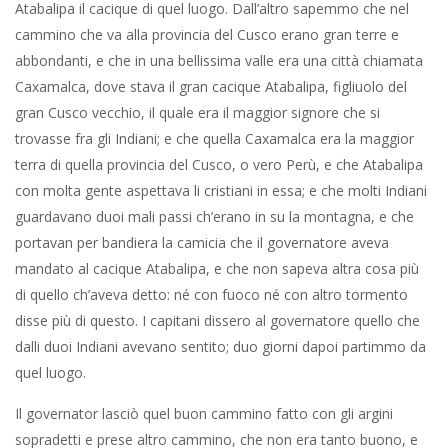
Atabalipa il cacique di quel luogo. Dall’altro sapemmo che nel
cammino che va alla provincia del Cusco erano gran terre e
abbondanti, e che in una bellissima valle era una città chiamata
Caxamalca, dove stava il gran cacique Atabalipa, figliuolo del
gran Cusco vecchio, il quale era il maggior signore che si
trovasse fra gli Indiani; e che quella Caxamalca era la maggior
terra di quella provincia del Cusco, o vero Perù, e che Atabalipa
con molta gente aspettava li cristiani in essa; e che molti Indiani
guardavano duoi mali passi ch’erano in su la montagna, e che
portavan per bandiera la camicia che il governatore aveva
mandato al cacique Atabalipa, e che non sapeva altra cosa più
di quello ch’aveva detto: né con fuoco né con altro tormento
disse più di questo. I capitani dissero al governatore quello che
dalli duoi Indiani avevano sentito; duo giorni dapoi partimmo da
quel luogo.
Il governator lasciò quel buon cammino fatto con gli argini
sopradetti e prese altro cammino, che non era tanto buono, e