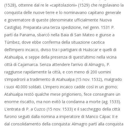
(1528), ottenne dal re le «capitolazioni» (1529) che regolavano la
conquista delle nuove terre e lo nominavano capitano generale
e governatore di queste (denominate ufficialmente Nuova
Castiglia). Preparata una terza spedizione, nel genn. 1531 P.
partì da Panama, sbarcò nella Baia di San Mateo e giunse a
Túmbez, dove ebbe conferma della situazione caotica
dell’impero incaico, diviso tra i partigiani di Huáscar e quelli di
Atahualpa, e seppe della presenza di quest’ultimo nella vicina
città di Cajamarca. Senza attendere l’arrivo di Almagro, P.
raggiunse rapidamente la città, e con meno di 200 uomini
s’impadronì a tradimento di Atahualpa (15 nov. 1532), malgrado
i suoi 40.000 soldati. L’impero incaico cadde così in un giorno;
Atahualpa restò qualche mese prigioniero, fece consegnare un
enorme riscatto, ma non evitò la condanna a morte (ag. 1533).
L’entrata di P. a Cuzco (15 nov. 1533) e il saccheggio della città
furono seguiti dalla nomina a imperatore di Manco Cápac II e
dal consolidamento della conquista: Almagro partì alla conquista