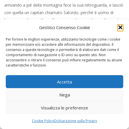
arrivando a piè della montagna fece la sua retroguarda, e lasciò
con quella un capitan chiamato Salcedo, perché è uomo di
buona guardia e ardito nella guerra, e lui si partì con altri capitani
Gestisci Consenso Cookie
e gente più espedita, raccomandandosi a Dio. E incominciò a
montar su per la montagna, ch’era molto alta, e nel montar
Per fornire le migliori esperienze, utilizziamo tecnologie come i cookie
trovò una forte terra murata, la qual passata, al far della notte
per memorizzare e/o accedere alle informazioni del dispositivo. Il
arrivò ad un luogo una lega di là da quella fortezza, dove eran
consenso a queste tecnologie ci permetterà di elaborare dati come il
comportamento di navigazione o ID unici su questo sito. Non
case fatte di calcina e pietre per alloggiar il signor di quella terra:
acconsentire o ritirare il consenso può influire negativamente su alcune
e la retroguarda arrivò la sera alla fortezza. Il seguente giorno
caratteristiche e funzioni.
restava una montagna molto alta ch’era sopra quel luogo, e il
cammino era per quella; partimmoci avanti al levar del sole,
Accetta
accioché gli Indiani non c’impedissero la strada, dove era un
Nega
passo molto cattivo, al qual fu ordinato che fussero tutti li
capitani con le sue genti. Dapoi che avemmo montato, ebbe il
Visualizza le preferenze
signor governator molto piacere, perché pensava che gl’Indiani
l’avessino preso, come l’Indiano che tormentammo col fuoco ci
Cookie Policy
Dichiarazione sulla Privacy
aveva detto: e quivi aspettò il governator la retroguardia,