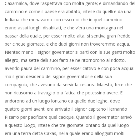
Caxamalca, dove l’aspettava con molta gente; e dimandando del
cammino e come il paese era abitato, intese da quelli e da una
Indiana che menavamo con esso noi che in quel cammino
erano assai luoghi disabitati, e che v’era una montagna nel
passar della quale, per esser molto alta, si sentiva gran freddo
per cinque giornate, e che duoi giorni non troveremmo acqua.
Nientedimeno il signor governator si partì con le sue genti molto
allegro, ma sette delli suoi fanti se ne ritornorono al ridotto,
avendo paura del cammino, per esser cattivo e con poca acqua:
ma il gran desiderio del signor governator e della sua
compagnia, che avevano da servir la cesarea Maestà, fece che
non ricusorno a travaglio o a fatica che potessino avere. E
andorono ad un luogo lontano da quello due leghe, dove
quattro giorni avanti era arrivato il signor capitano Hernando
Pizarro per pacificare quel cacique. Quando il governator arrivò
a questo luogo, intese che tre giornate lontano da quel luogo
era una terra detta Caxas, nella quale erano alloggiati molti