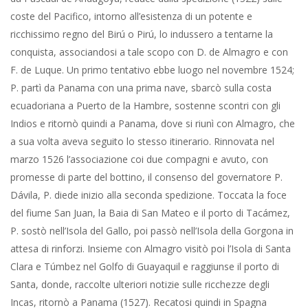
coste del Pacifico, intorno all’esistenza di un potente e
ricchissimo regno del Birú o Pirú, lo indussero a tentarne la
conquista, associandosi a tale scopo con D. de Almagro e con
F. de Luque. Un primo tentativo ebbe luogo nel novembre 1524;
P. partì da Panama con una prima nave, sbarcò sulla costa
ecuadoriana a Puerto de la Hambre, sostenne scontri con gli
Indios e ritornò quindi a Panama, dove si riunì con Almagro, che
a sua volta aveva seguito lo stesso itinerario. Rinnovata nel
marzo 1526 l’associazione coi due compagni e avuto, con
promesse di parte del bottino, il consenso del governatore P.
Dávila, P. diede inizio alla seconda spedizione. Toccata la foce
del fiume San Juan, la Baia di San Mateo e il porto di Tacámez,
P. sostò nell’Isola del Gallo, poi passò nell’Isola della Gorgona in
attesa di rinforzi. Insieme con Almagro visitò poi l’Isola di Santa
Clara e Túmbez nel Golfo di Guayaquil e raggiunse il porto di
Santa, donde, raccolte ulteriori notizie sulle ricchezze degli
Incas, ritornò a Panama (1527). Recatosi quindi in Spagna