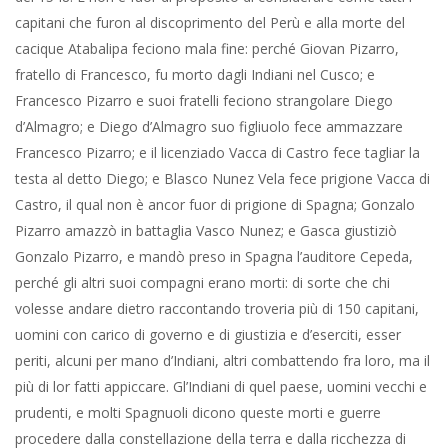
capitani che furon al discoprimento del Perù e alla morte del
cacique Atabalipa feciono mala fine: perché Giovan Pizarro,
fratello di Francesco, fu morto dagli Indiani nel Cusco; e
Francesco Pizarro e suoi fratelli feciono strangolare Diego
d’Almagro; e Diego d’Almagro suo figliuolo fece ammazzare
Francesco Pizarro; e il licenziado Vacca di Castro fece tagliar la
testa al detto Diego; e Blasco Nunez Vela fece prigione Vacca di
Castro, il qual non è ancor fuor di prigione di Spagna; Gonzalo
Pizarro amazzò in battaglia Vasco Nunez; e Gasca giustiziò
Gonzalo Pizarro, e mandò preso in Spagna l’auditore Cepeda,
perché gli altri suoi compagni erano morti: di sorte che chi
volesse andare dietro raccontando troveria più di 150 capitani,
uomini con carico di governo e di giustizia e d’eserciti, esser
periti, alcuni per mano d’Indiani, altri combattendo fra loro, ma il
più di lor fatti appiccare. Gl’Indiani di quel paese, uomini vecchi e
prudenti, e molti Spagnuoli dicono queste morti e guerre
procedere dalla constellazione della terra e dalla ricchezza di