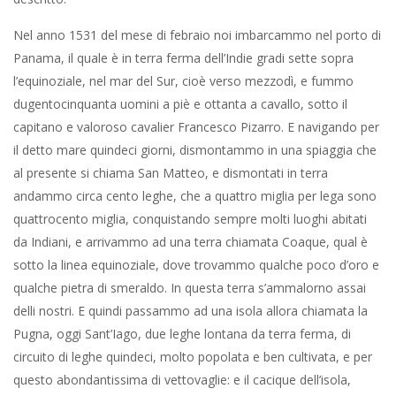
Nel anno 1531 del mese di febraio noi imbarcammo nel porto di
Panama, il quale è in terra ferma dell’Indie gradi sette sopra
l’equinoziale, nel mar del Sur, cioè verso mezzodì, e fummo
dugentocinquanta uomini a piè e ottanta a cavallo, sotto il
capitano e valoroso cavalier Francesco Pizarro. E navigando per
il detto mare quindeci giorni, dismontammo in una spiaggia che
al presente si chiama San Matteo, e dismontati in terra
andammo circa cento leghe, che a quattro miglia per lega sono
quattrocento miglia, conquistando sempre molti luoghi abitati
da Indiani, e arrivammo ad una terra chiamata Coaque, qual è
sotto la linea equinoziale, dove trovammo qualche poco d’oro e
qualche pietra di smeraldo. In questa terra s’ammalorno assai
delli nostri. E quindi passammo ad una isola allora chiamata la
Pugna, oggi Sant’Iago, due leghe lontana da terra ferma, di
circuito di leghe quindeci, molto popolata e ben cultivata, e per
questo abondantissima di vettovaglie: e il cacique dell’isola,