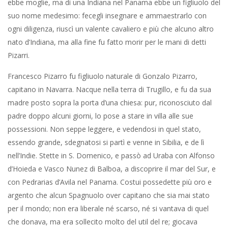
ebbe moglie, ma di una Indiana nel Panama ebbe un figliuolo del
suo nome medesimo: fecegli insegnare e ammaestrarlo con
ogni diligenza, riuscì un valente cavaliero e più che alcuno altro
nato d’Indiana, ma alla fine fu fatto morir per le mani di detti
Pizarri.
Francesco Pizarro fu figliuolo naturale di Gonzalo Pizarro,
capitano in Navarra. Nacque nella terra di Trugillo, e fu da sua
madre posto sopra la porta d’una chiesa: pur, riconosciuto dal
padre doppo alcuni giorni, lo pose a stare in villa alle sue
possessioni. Non seppe leggere, e vedendosi in quel stato,
essendo grande, sdegnatosi si partì e venne in Sibilia, e de lì
nell’Indie. Stette in S. Domenico, e passò ad Uraba con Alfonso
d’Hoieda e Vasco Nunez di Balboa, a discoprire il mar del Sur, e
con Pedrarias d’Avila nel Panama. Costui possedette più oro e
argento che alcun Spagnuolo over capitano che sia mai stato
per il mondo; non era liberale né scarso, né si vantava di quel
che donava, ma era sollecito molto del util del re; giocava