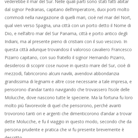
vederebbe il mar del Sur. Nelle quali parti sono stati fatti abitar
dal signor Pedrarias, capitano dell’imperatore, duoi porti molto
commodi nella navigazione di quelli mari, cioè nel mar del Nort,
qual vien verso Spagna, una città con un porto detto il Nome di
Dio, e nell’altro mar del Sur Panama, città e porto antico degli
Indiani, ma al presente pieno di cristiani con il suo vescovo. In
questa città adunque trovandosi il valoroso cavaliero Francesco
Pizarro capitano, con suo fratello il signor Hernando Pizarro,
desiderosi di scoprir cose nuove in questo mare del Sur, cioè di
mezzodì, fabricorono alcuni navilii, avendovi abbondanzia
grandissima di legnami e altre cose necessarie a tale impresa, e
pensorono d’andar tanto navigando che trovassero l’isole delle
Molucche, dove nascono tutte le specierie. Ma la fortuna fu loro
molto più favorevole di quel che pensorono, perché avanti
trovorono tanti ori e argenti che dimenticorono d’andar a trovar
dette Molucche, e fu il viaggio in questo modo, secondo che da
persona prudente e pratica che vi fu presente brevemente è
descritto.