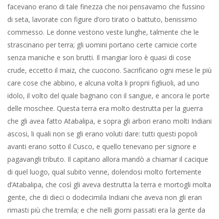
facevano erano di tale finezza che noi pensavamo che fussino
di seta, lavorate con figure d’oro tirato o battuto, benissimo
commesso. Le donne vestono veste lunghe, talmente che le
strascinano per terra; gli uomini portano certe camicie corte
senza maniche e son brutti. Il mangiar loro è quasi di cose
crude, eccetto il maiz, che cuocono. Sacrificano ogni mese le più
care cose che abbino, e alcuna volta li proprii figliuoli, ad uno
idolo, il volto del quale bagnano con il sangue, e ancora le porte
delle moschee. Questa terra era molto destrutta per la guerra
che gli avea fatto Atabalipa, e sopra gli arbori erano molti Indiani
ascosi, li quali non se gli erano voluti dare: tutti questi popoli
avanti erano sotto il Cusco, e quello tenevano per signore e
pagavangli tributo. Il capitano allora mandò a chiamar il cacique
di quel luogo, qual subito venne, dolendosi molto fortemente
d’Atabalipa, che così gli aveva destrutta la terra e mortogli molta
gente, che di dieci o dodecimila Indiani che aveva non gli eran
rimasti più che tremila; e che nelli giorni passati era la gente da