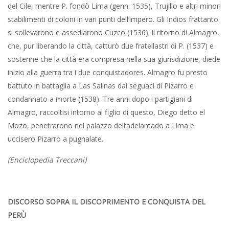
del Cile, mentre P. fondò Lima (genn. 1535), Trujillo e altri minori
stabilimenti di coloni in vari punti dell’impero. Gli Indios frattanto
si sollevarono e assediarono Cuzco (1536); il ritorno di Almagro,
che, pur liberando la città, catturò due fratellastri di P. (1537) e
sostenne che la città era compresa nella sua giurisdizione, diede
inizio alla guerra tra i due conquistadores. Almagro fu presto
battuto in battaglia a Las Salinas dai seguaci di Pizarro e
condannato a morte (1538). Tre anni dopo i partigiani di
Almagro, raccoltisi intorno al figlio di questo, Diego detto el
Mozo, penetrarono nel palazzo dell’adelantado a Lima e
uccisero Pizarro a pugnalate.
(Enciclopedia Treccani)
DISCORSO SOPRA IL DISCOPRIMENTO E CONQUISTA DEL
PERÙ