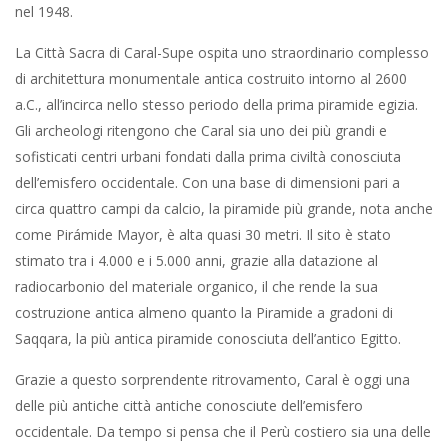
nel 1948.
La Città Sacra di Caral-Supe ospita uno straordinario complesso
di architettura monumentale antica costruito intorno al 2600
a.C., all’incirca nello stesso periodo della prima piramide egizia.
Gli archeologi ritengono che Caral sia uno dei più grandi e
sofisticati centri urbani fondati dalla prima civiltà conosciuta
dell’emisfero occidentale. Con una base di dimensioni pari a
circa quattro campi da calcio, la piramide più grande, nota anche
come Pirámide Mayor, è alta quasi 30 metri. Il sito è stato
stimato tra i 4.000 e i 5.000 anni, grazie alla datazione al
radiocarbonio del materiale organico, il che rende la sua
costruzione antica almeno quanto la Piramide a gradoni di
Saqqara, la più antica piramide conosciuta dell’antico Egitto.
Grazie a questo sorprendente ritrovamento, Caral è oggi una
delle più antiche città antiche conosciute dell’emisfero
occidentale. Da tempo si pensa che il Perù costiero sia una delle