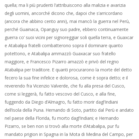
quella; ma li più prudenti l’attribuiscono alla malizia e avarizia
degli uomini, ancorché dicono che, dapoi che s’arricordano
(ancora che abbino cento anni), mai mancò la guerra nel Perù,
perché Guainaca, Opanguy suo padre, ebbero continuamente
guerra co’ suoi vicini per signoreggiar soli quella terra, e Guaxcar
e Atabalipa fratelli combatterono sopra il dominare quanto
potettono, e Atabalipa ammazzò Guaxacar suo fratello
maggiore, e Francesco Pizarro amazzò e privò del regno
Atabalipa per traditore. E quanti procurarono la morte del detto
fecero la sua fine infelice e dolorosa, come è sopra detto; e il
reverendo fra Vicenzio Valverde, che fu alla presa del Cusco,
come si leggerà, fu fatto vescovo del Cusco, e alla fine,
fuggendo da Diego d’Almagro, fu fatto morir dagl’Indiani
dell’isola della Puna. Hernando di Soto, partito dal Perù e andato
nel paese della Florida, fu morto dagl’Indiani; e Hernando
Pizarro, se ben non si trovò alla morte d’Atabalipa, pur fu
mandato prigion in Spagna in la Mota di Medina del Campo, per