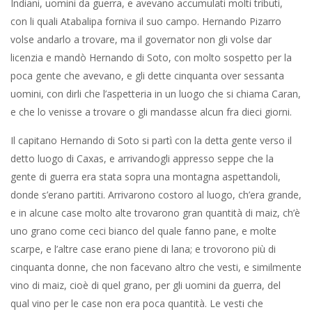
Indiani, uomini da guerra, e avevano accumulati molti tributi,
con li quali Atabalipa forniva il suo campo. Hernando Pizarro
volse andarlo a trovare, ma il governator non gli volse dar
licenzia e mandò Hernando di Soto, con molto sospetto per la
poca gente che avevano, e gli dette cinquanta over sessanta
uomini, con dirli che l’aspetteria in un luogo che si chiama Caran,
e che lo venisse a trovare o gli mandasse alcun fra dieci giorni.
Il capitano Hernando di Soto si partì con la detta gente verso il
detto luogo di Caxas, e arrivandogli appresso seppe che la
gente di guerra era stata sopra una montagna aspettandoli,
donde s’erano partiti. Arrivarono costoro al luogo, ch’era grande,
e in alcune case molto alte trovarono gran quantità di maiz, ch’è
uno grano come ceci bianco del quale fanno pane, e molte
scarpe, e l’altre case erano piene di lana; e trovorono più di
cinquanta donne, che non facevano altro che vesti, e similmente
vino di maiz, cioè di quel grano, per gli uomini da guerra, del
qual vino per le case non era poca quantità. Le vesti che