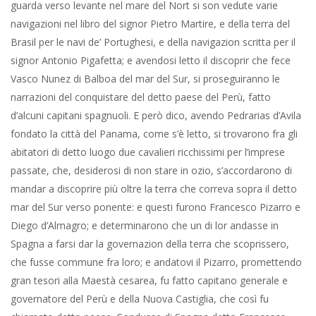
guarda verso levante nel mare del Nort si son vedute varie
navigazioni nel libro del signor Pietro Martire, e della terra del
Brasil per le navi de’ Portughesi, e della navigazion scritta per il
signor Antonio Pigafetta; e avendosi letto il discoprir che fece
Vasco Nunez di Balboa del mar del Sur, si proseguiranno le
narrazioni del conquistare del detto paese del Perù, fatto
d’alcuni capitani spagnuoli. E però dico, avendo Pedrarias d’Avila
fondato la città del Panama, come s’è letto, si trovarono fra gli
abitatori di detto luogo due cavalieri ricchissimi per l’imprese
passate, che, desiderosi di non stare in ozio, s’accordarono di
mandar a discoprire più oltre la terra che correva sopra il detto
mar del Sur verso ponente: e questi furono Francesco Pizarro e
Diego d’Almagro; e determinarono che un di lor andasse in
Spagna a farsi dar la governazion della terra che scoprissero,
che fusse commune fra loro; e andatovi il Pizarro, promettendo
gran tesori alla Maestà cesarea, fu fatto capitano generale e
governatore del Perù e della Nuova Castiglia, che così fu