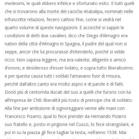
medesimi, le quali ebbero infelice e sfortunato esito. E tutti quelli
che si trovarono alla morte del caciche Atabalipa, nominati nelle
infrascritte relazioni, fecero cattivo fine, come si vedrà nel
quarto volume di queste navigazioni. E accioché si sappin le
condizioni di detti due cavalieri, dico che Diego d’Almagro era
nativo della città d’Almagro in Spagna, il padre del qual non si
seppe, ancor che lui procurasse d’intenderlo, poiché si vidde
ricco. Non sapeva leggere, ma era valente, diligente e amico
d’onore, e desideroso d’esser lodato, e sopra tutto liberalissimo.
e per questa causa tutti i soldati l’amavano fuor di misura,
perché dall’altro canto era molto aspro e di parole e di fatti.
Donò più di centomila ducati del suo a quelli che furono con lui
all’impresa de Chili: liberalità più tosto di prencipe che di soldato.
Alla fine per ambizione di signoreggiare venne alle mani con
Francesco Pizarro, qual lo fece prender da Hernando Pizarro
suo fratello e, posto in prigione nel Cusco, lo fece strangolare, e
poi in su la piazza gli fece tagliar la testa, nell’anno 1538. Mai