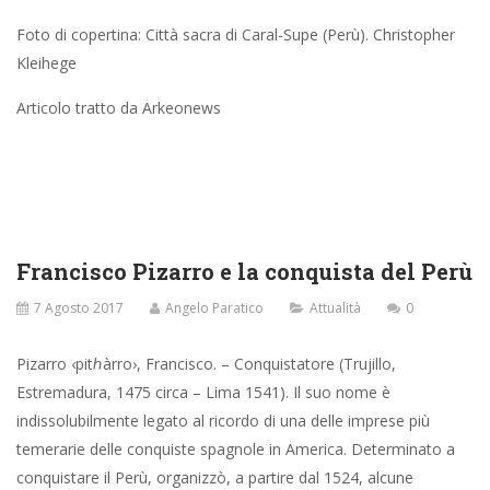
Foto di copertina: Città sacra di Caral-Supe (Perù). Christopher
Kleihege
Articolo tratto da Arkeonews
Francisco Pizarro e la conquista del Perù
7 Agosto 2017
Angelo Paratico
Attualità
0
Pizarro ‹pitℎàrro›, Francisco. – Conquistatore (Trujillo,
Estremadura, 1475 circa – Lima 1541). Il suo nome è
indissolubilmente legato al ricordo di una delle imprese più
temerarie delle conquiste spagnole in America. Determinato a
conquistare il Perù, organizzò, a partire dal 1524, alcune