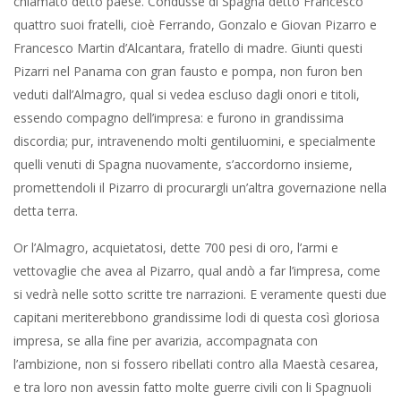
chiamato detto paese. Condusse di Spagna detto Francesco
quattro suoi fratelli, cioè Ferrando, Gonzalo e Giovan Pizarro e
Francesco Martin d’Alcantara, fratello di madre. Giunti questi
Pizarri nel Panama con gran fausto e pompa, non furon ben
veduti dall’Almagro, qual si vedea escluso dagli onori e titoli,
essendo compagno dell’impresa: e furono in grandissima
discordia; pur, intravenendo molti gentiluomini, e specialmente
quelli venuti di Spagna nuovamente, s’accordorno insieme,
promettendoli il Pizarro di procurargli un’altra governazione nella
detta terra.
Or l’Almagro, acquietatosi, dette 700 pesi di oro, l’armi e
vettovaglie che avea al Pizarro, qual andò a far l’impresa, come
si vedrà nelle sotto scritte tre narrazioni. E veramente questi due
capitani meriterebbono grandissime lodi di questa così gloriosa
impresa, se alla fine per avarizia, accompagnata con
l’ambizione, non si fossero ribellati contro alla Maestà cesarea,
e tra loro non avessin fatto molte guerre civili con li Spagnuoli