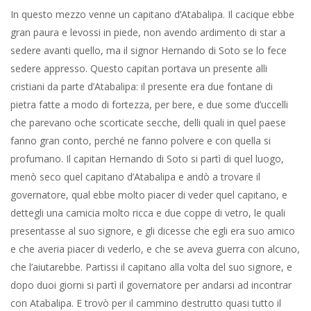
In questo mezzo venne un capitano d’Atabalipa. Il cacique ebbe
gran paura e levossi in piede, non avendo ardimento di star a
sedere avanti quello, ma il signor Hernando di Soto se lo fece
sedere appresso. Questo capitan portava un presente alli
cristiani da parte d’Atabalipa: il presente era due fontane di
pietra fatte a modo di fortezza, per bere, e due some d’uccelli
che parevano oche scorticate secche, delli quali in quel paese
fanno gran conto, perché ne fanno polvere e con quella si
profumano. Il capitan Hernando di Soto si partì di quel luogo,
menò seco quel capitano d’Atabalipa e andò a trovare il
governatore, qual ebbe molto piacer di veder quel capitano, e
dettegli una camicia molto ricca e due coppe di vetro, le quali
presentasse al suo signore, e gli dicesse che egli era suo amico
e che averia piacer di vederlo, e che se aveva guerra con alcuno,
che l’aiutarebbe. Partissi il capitano alla volta del suo signore, e
dopo duoi giorni si partì il governatore per andarsi ad incontrar
con Atabalipa. E trovò per il cammino destrutto quasi tutto il