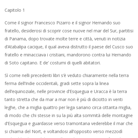
Capitolo 1
Come il signor Francesco Pizarro e il signor Hernando suo
fratello, desiderosi di scoprir cose nuove nel mar del Sur, partitisi
di Panama, dopo trovate molte terre e città, venuti in notizia
d’Atabalipa cacique, il qual aveva distrutto il paese del Cusco suo
fratello e minacciava i cristiani, mandorono contra lui Hernando
di Soto capitano. E de’ costumi di quelli abitatori.
Sì come nelli precedenti libri s’è veduto chiaramente nella terra
ferma dell’Indie occidentali, gradi sette sopra la linea
dell’equinoziale, nelle provincie d’Esquegua e Uracca è la terra
tanto stretta che da mar a mar non è più di diciotto in venti
leghe, che a miglia quattro per lega sariano circa ottanta miglia,
di modo che chi stesse in su la più alta sommità delle montagne
d’Esquegua e guardasse verso tramontana vederebbe il mar che
si chiama del Nort, e voltandosi all’opposito verso mezzodì