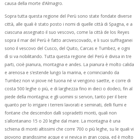
causa della morte d’Almagro.
Sopra tutta questa regione del Perù sono state fondate diverse
città, alle quali è stato posto i nomi di quelle città di Spagna, e a
ciascuna assegnato il suo vescovo, come la città de los Reyes
sopra il mar del Perù è fatto arcivescovado, e li suoi suffraganei
sono il vescovo del Cusco, del Quito, Carcas e Tumbez, e ogni
dì si va nobilitando. Tutta questa regione del Perù è divisa in tre
parti, cioè pianura, montagna e andes. La pianura è molto calida
e arenosa e s’estende lungo la marina, e cominciando da
Tumbez non vi piove né tuona né vi vengono saette, e corre di
costa 500 leghe o più, e di larghezza fino in dieci o dodeci, fin al
piede della montagna; e gli uomini si servon, tanto per il bere
quanto per lo irrigare i terreni lavorati e seminati, delli fiumi e
fontane che descendon dalli sopradetti monti, quali non
s’allontanano 15 o 20 leghe dal mare. La montagna è una
schiena di monti altissimi che corre 700 o più leghe, su le quali vi
piovono grandissime acque e vi nevica in gran copia, ed è molto