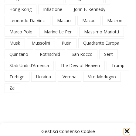
Hong Kong
Inflazione
John F. Kennedy
Leonardo Da Vinci
Macao
Macau
Macron
Marco Polo
Marine Le Pen
Massimo Mariotti
Musk
Mussolini
Putin
Quadrante Europa
Quinzano
Rothschild
San Rocco
Serit
Stati Uniti d'America
The Dew of Heaven
Trump
Turbigo
Ucraina
Verona
Vito Modugno
Zai
Gestisci Consenso Cookie