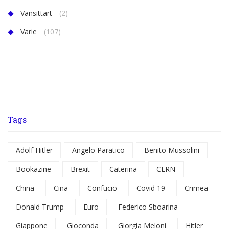
Vansittart
(2)
Varie
(107)
Tags
Adolf Hitler
Angelo Paratico
Benito Mussolini
Bookazine
Brexit
Caterina
CERN
China
Cina
Confucio
Covid 19
Crimea
Donald Trump
Euro
Federico Sboarina
Giappone
Gioconda
Giorgia Meloni
Hitler