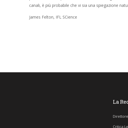
canali, è più probabile che vi sia una spiegazione natu
James Felton, IFL SCience
La Re
Direttor
Critica L