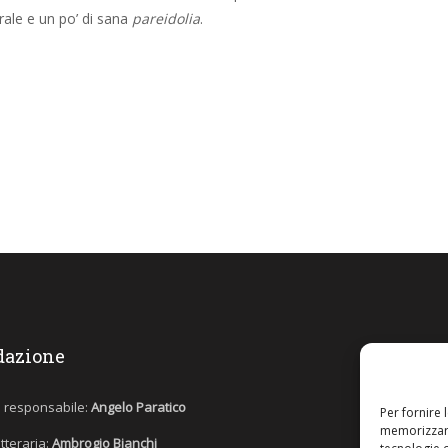
rale e un po’ di sana
pareidolia
.
dazione
e responsabile:
Angelo Paratico
Per fornire 
memorizzare
etteraria:
Ambrogio Bianchi