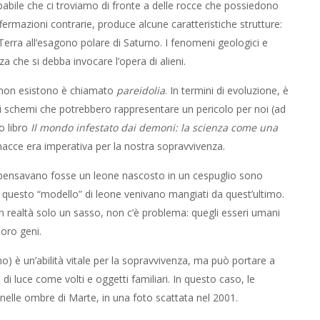
abile che ci troviamo di fronte a delle rocce che possiedono
ermazioni contrarie, produce alcune caratteristiche strutture:
Terra all’esagono polare di Saturno. I fenomeni geologici e
 che si debba invocare l’opera di alieni.
e non esistono è chiamato
pareidolia
. In termini di evoluzione, è
gli schemi che potrebbero rappresentare un pericolo per noi (ad
o libro
Il mondo infestato dai demoni: la scienza come una
inacce era imperativa per la nostra sopravvivenza.
e pensavano fosse un leone nascosto in un cespuglio sono
e questo “modello” di leone venivano mangiati da quest’ultimo.
in realtà solo un sasso, non c’è problema: quegli esseri umani
oro geni.
 è un’abilità vitale per la sopravvivenza, ma può portare a
 luce come volti e oggetti familiari. In questo caso, le
nelle ombre di Marte, in una foto scattata nel 2001.