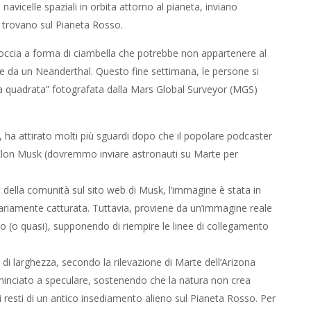
e navicelle spaziali in orbita attorno al pianeta, inviano
i trovano sul Pianeta Rosso.
occia a forma di ciambella che potrebbe non appartenere al
e da un Neanderthal. Questo fine settimana, le persone si
a quadrata” fotografata dalla Mars Global Surveyor (MGS)
 ha attirato molti più sguardi dopo che il popolare podcaster
Elon Musk (dovremmo inviare astronauti su Marte per
ella comunità sul sito web di Musk, l’immagine è stata in
ariamente catturata. Tuttavia, proviene da un’immagine reale
o (o quasi), supponendo di riempire le linee di collegamento
 di larghezza, secondo la rilevazione di Marte dell’Arizona
minciato a speculare, sostenendo che la natura non crea
i resti di un antico insediamento alieno sul Pianeta Rosso. Per