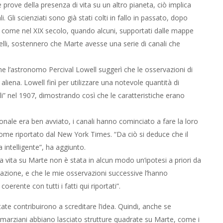
 prove della presenza di vita su un altro pianeta, ciò implica
li. Gli scienziati sono già stati colti in fallo in passato, dopo
, come nel XIX secolo, quando alcuni, supportati dalle mappe
lli, sostennero che Marte avesse una serie di canali che
he l’astronomo Percival Lowell suggerì che le osservazioni di
 aliena. Lowell finì per utilizzare una notevole quantità di
li” nel 1907, dimostrando così che le caratteristiche erano
onale era ben avviato, i canali hanno cominciato a fare la loro
ome riportato dal New York Times. “Da ciò si deduce che il
 intelligente”, ha aggiunto.
a vita su Marte non è stata in alcun modo un’ipotesi a priori da
vazione, e che le mie osservazioni successive l’hanno
rente con tutti i fatti qui riportati”.
tate contribuirono a screditare l’idea. Quindi, anche se
i marziani abbiano lasciato strutture quadrate su Marte, come i