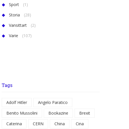
Sport
(1)
Storia
(28)
Vansittart
(2)
Varie
(107)
Tags
Adolf Hitler
Angelo Paratico
Benito Mussolini
Bookazine
Brexit
Caterina
CERN
China
Cina