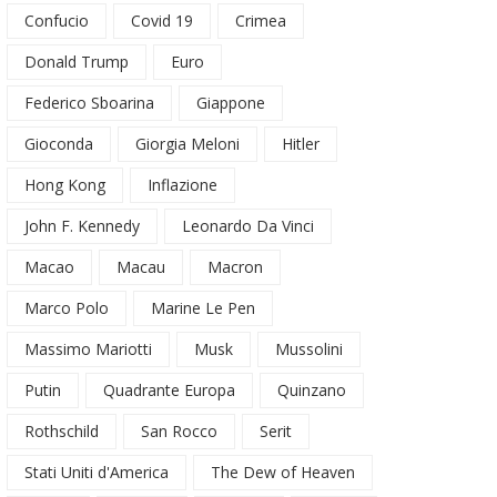
Confucio
Covid 19
Crimea
Donald Trump
Euro
Federico Sboarina
Giappone
Gioconda
Giorgia Meloni
Hitler
Hong Kong
Inflazione
John F. Kennedy
Leonardo Da Vinci
Macao
Macau
Macron
Marco Polo
Marine Le Pen
Massimo Mariotti
Musk
Mussolini
Putin
Quadrante Europa
Quinzano
Rothschild
San Rocco
Serit
Stati Uniti d'America
The Dew of Heaven