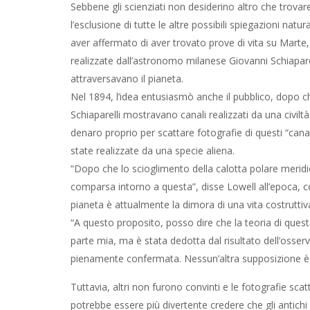
Sebbene gli scienziati non desiderino altro che trovare
l’esclusione di tutte le altre possibili spiegazioni natura
aver affermato di aver trovato prove di vita su Marte
realizzate dall’astronomo milanese Giovanni Schiapare
attraversavano il pianeta.
Nel 1894, l’idea entusiasmò anche il pubblico, dopo c
Schiaparelli mostravano canali realizzati da una civiltà
denaro proprio per scattare fotografie di questi “cana
state realizzate da una specie aliena.
“Dopo che lo scioglimento della calotta polare meridi
comparsa intorno a questa”, disse Lowell all’epoca, c
pianeta è attualmente la dimora di una vita costruttiva
“A questo proposito, posso dire che la teoria di quest
parte mia, ma è stata dedotta dal risultato dell’osser
pienamente confermata. Nessun’altra supposizione è coe
Tuttavia, altri non furono convinti e le fotografie scat
potrebbe essere più divertente credere che gli antich