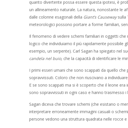
quanto divertente possa essere questa ipotesi, è prob
un allineamento naturale. La natura, nonostante le aff
dalle colonne esagonali della
Giant’s Causeway
sulla 
meteorologici possono portare a forme familiari, senza
Il fenomeno di vedere schemi familiari in oggetti ch
logico che individuiamo il più rapidamente possibile 
esempio, un serpente). Carl Sagan ha spiegato nel su
candela nel buio,
che la capacità di identificare le m
I primi esseri umani che sono scappati da quello ch
sopravvissuti. Coloro che non riuscivano a individuar
E se sono scappati ma si è scoperto che il leone era 
sono sopravvissuti in ogni caso e hanno trasmesso i l
Sagan diceva che trovare schemi (che esistano o meno)
interpretare erroneamente immagini casuali o schemi di
persone vedono una struttura quadrata nelle rocce e 