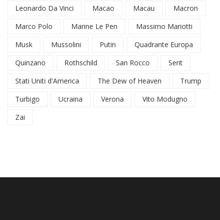
Leonardo Da Vinci
Macao
Macau
Macron
Marco Polo
Marine Le Pen
Massimo Mariotti
Musk
Mussolini
Putin
Quadrante Europa
Quinzano
Rothschild
San Rocco
Serit
Stati Uniti d'America
The Dew of Heaven
Trump
Turbigo
Ucraina
Verona
Vito Modugno
Zai