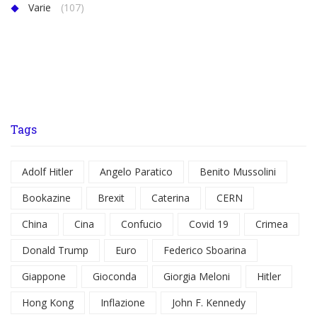
Varie
(107)
Tags
Adolf Hitler
Angelo Paratico
Benito Mussolini
Bookazine
Brexit
Caterina
CERN
China
Cina
Confucio
Covid 19
Crimea
Donald Trump
Euro
Federico Sboarina
Giappone
Gioconda
Giorgia Meloni
Hitler
Hong Kong
Inflazione
John F. Kennedy