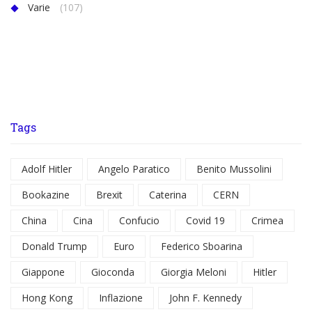
Varie
(107)
Tags
Adolf Hitler
Angelo Paratico
Benito Mussolini
Bookazine
Brexit
Caterina
CERN
China
Cina
Confucio
Covid 19
Crimea
Donald Trump
Euro
Federico Sboarina
Giappone
Gioconda
Giorgia Meloni
Hitler
Hong Kong
Inflazione
John F. Kennedy