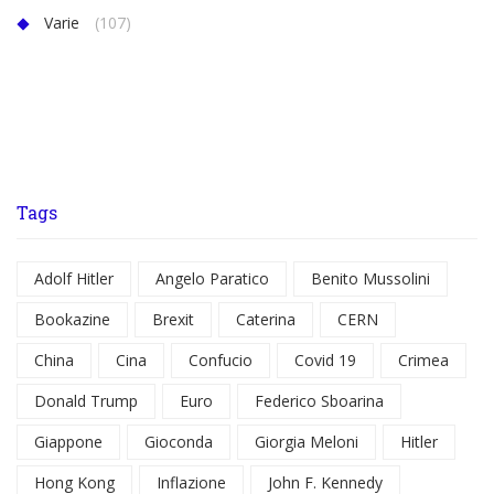
Varie
(107)
Tags
Adolf Hitler
Angelo Paratico
Benito Mussolini
Bookazine
Brexit
Caterina
CERN
China
Cina
Confucio
Covid 19
Crimea
Donald Trump
Euro
Federico Sboarina
Giappone
Gioconda
Giorgia Meloni
Hitler
Hong Kong
Inflazione
John F. Kennedy