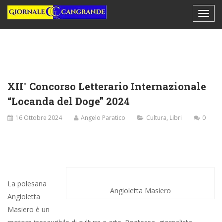
XII° Concorso Letterario Internazionale
“Locanda del Doge” 2024
16 Ottobre 2024
Angelo Paratico
Cultura
,
Libri
0
La polesana
Angioletta Masiero
Angioletta
Masiero è un