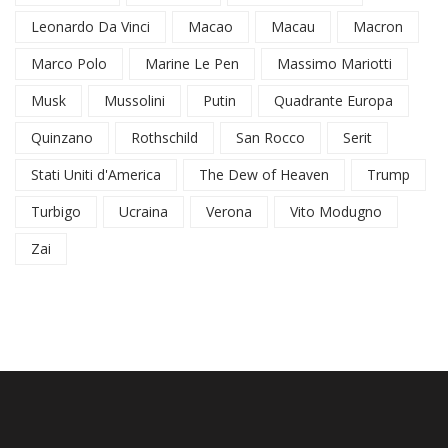
Leonardo Da Vinci
Macao
Macau
Macron
Marco Polo
Marine Le Pen
Massimo Mariotti
Musk
Mussolini
Putin
Quadrante Europa
Quinzano
Rothschild
San Rocco
Serit
Stati Uniti d'America
The Dew of Heaven
Trump
Turbigo
Ucraina
Verona
Vito Modugno
Zai