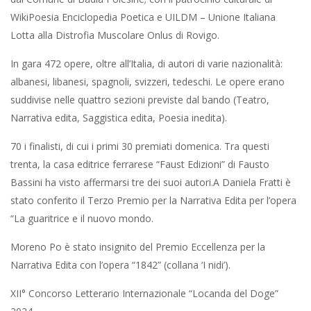
WikiPoesia Enciclopedia Poetica e UILDM – Unione Italiana
Lotta alla Distrofia Muscolare Onlus di Rovigo.
In gara 472 opere, oltre all’Italia, di autori di varie nazionalità:
albanesi, libanesi, spagnoli, svizzeri, tedeschi. Le opere erano
suddivise nelle quattro sezioni previste dal bando (Teatro,
Narrativa edita, Saggistica edita, Poesia inedita).
70 i finalisti, di cui i primi 30 premiati domenica. Tra questi
trenta, la casa editrice ferrarese “Faust Edizioni” di Fausto
Bassini ha visto affermarsi tre dei suoi autori.A Daniela Fratti è
stato conferito il Terzo Premio per la Narrativa Edita per l’opera
“La guaritrice e il nuovo mondo.
Moreno Po è stato insignito del Premio Eccellenza per la
Narrativa Edita con l’opera “1842” (collana ‘I nidi’).
XII° Concorso Letterario Internazionale “Locanda del Doge”