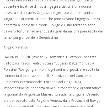
motore inesauribile di cultura e arte. Poetessa, giornalista,
docente e levatrice di nuovi ingegni artistici, è una donna
davvero instancabile. Organizza e gestisce da molti anni una
lunga serie di premi letterari che promuovono l’ingegno, senza
dar retta a ideologie e mode. Rovigo e il suo territorio sono
davvero fortunati ad aver questa gran dama, che pare uscita dai
tempi più gloriosi della Serenissima.
Angelo Paratico
BADIA POLESINE (Rovigo) – Domenica 13 ottobre, ospitata
nell’ottocentesco Teatro Sociale “Eugenio Balzan” di Badia
Polesine (Rovigo) gremito in ogni ordine di posti, si è svolta la
cerimonia di premiazione della XII edizione del Concorso
Letterario Internazionale “Locanda del Doge 2024,”
impeccabilmente condotta dalla sua fondatrice e organizzatrice,
la giornalista Angioletta Masiero, presidente di giuria. L’evento
era patrocinato dalla Regione Veneto, dalla Provincia di Rovigo,
dal Comune di Badia Polesine; con il patrocinio culturale di