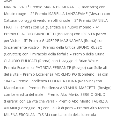
2024
NARRATIVA: 1° Premio MARIA PRIMERANO (Catanzaro) con
Moulin rouge – 2° Premio ISABELLA LANZAFAME (Mestre) con
Catturando raggi di vento e soffi di sole – 3° Premio DANIELA
FRATTI (Ferrara) con La guaritrice e il nuovo mondo – 4°
Premio CLAUDIO BIANCHETTI (Bolzano) con IRONTA pazzo
per Victor – 5° Premio GIUSEPPE MAGNARAPA (Roma) con
Sinceramente vostro – Premio della Critica BRUNO RUSSO
(Cerveteri) con Il miracolo della farfalla – Premio della Giuria
CLAUDIO PULICATI (Roma) con Il viaggio di Brian White –
Premio Eccellenza PATRIZIA FERRANTE (Rovigo) con Sulle ali
della vita – Premio Eccellenza MORENO PO (Bondeno Fe) con
1842 – Premio Eccellenza FEDERICA DONÀ (Rosolina) con
Mareducato – Premio Eccellenza ANTANI & MASCETTI (Rovigo)
con Le eredità del male – Premio Alto Merito SERGIO GNUDI
(Ferrara) con La vita che verrà – Premio Alto Merito FABRIZIA
AMAINI (Correggio RE) con La Cà di pom – Premio Alto Merito
MILENA ERCOLANI (R.S.M.) con La coda della lucertola –