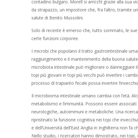
contadino bulgaro. Morell si arricchì grazie alla sua 
da strapazzo, un impostore che, fra l’altro, tramite un
salute di Benito Mussolini.
Solo di recente è emerso che, tutto sommato, le sue 
certe funzioni corporee.
I microbi che popolano il tratto gastrointestinale uma
raggiungimento e il mantenimento della buona salute. O
microbiota intestinale può migliorare o danneggiare il 
topi più giovani in topi più vecchi può invertire i cambia
processo di trapianto fecale possa invertire l’invecch
Il microbioma intestinale umano cambia con l’età. Al
metabolismo e l’immunità. Possono essere associati a di
neurologiche, autoimmuni e metaboliche. Una ricerca 
ripristinato la funzione cognitiva nei topi che invecch
e dell’Università dell’East Anglia in Inghilterra non fa
Nello studio, i ricercatori hanno dimostrato, nei topi, 