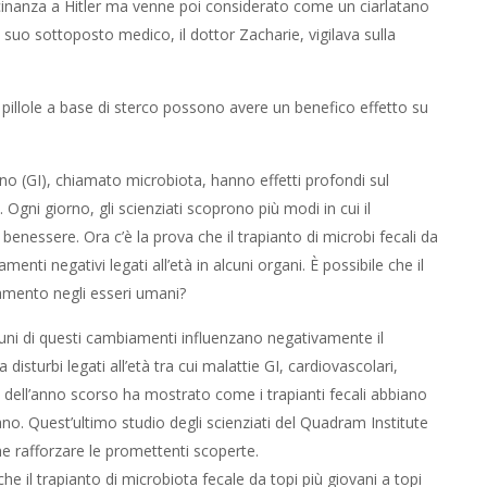
vicinanza a Hitler ma venne poi considerato come un ciarlatano
 suo sottoposto medico, il dottor Zacharie, vigilava sulla
pillole a base di sterco possono avere un benefico effetto su
no (GI), chiamato microbiota, hanno effetti profondi sul
gni giorno, gli scienziati scoprono più modi in cui il
benessere. Ora c’è la prova che il trapianto di microbi fecali da
menti negativi legati all’età in alcuni organi. È possibile che il
iamento negli esseri umani?
cuni di questi cambiamenti influenzano negativamente il
sturbi legati all’età tra cui malattie GI, cardiovascolari,
dell’anno scorso ha mostrato come i trapianti fecali abbiano
iano. Quest’ultimo studio degli scienziati del Quadram Institute
 che rafforzare le promettenti scoperte.
che il trapianto di microbiota fecale da topi più giovani a topi