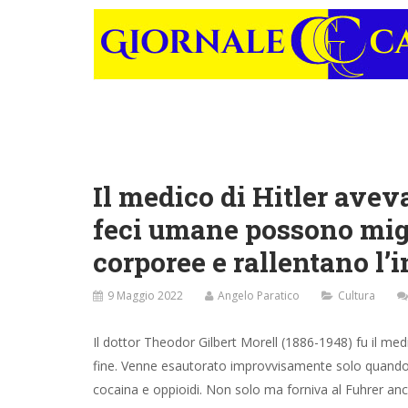
Il medico di Hitler aveva
feci umane possono migl
corporee e rallentano l
9 Maggio 2022
Angelo Paratico
Cultura
Il dottor Theodor Gilbert Morell (1886-1948) fu il medi
fine. Venne esautorato improvvisamente solo quando s
cocaina e oppioidi. Non solo ma forniva al Fuhrer anche 