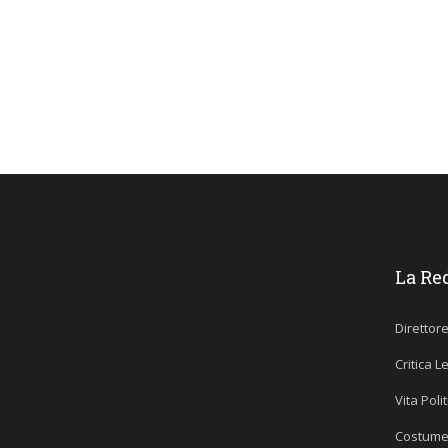
La Re
Direttor
Critica L
Vita Poli
Costume