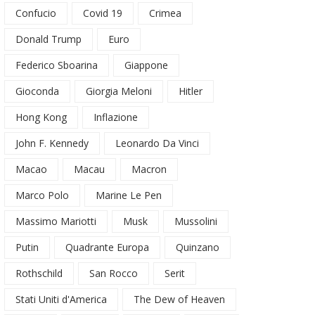
Confucio
Covid 19
Crimea
Donald Trump
Euro
Federico Sboarina
Giappone
Gioconda
Giorgia Meloni
Hitler
Hong Kong
Inflazione
John F. Kennedy
Leonardo Da Vinci
Macao
Macau
Macron
Marco Polo
Marine Le Pen
Massimo Mariotti
Musk
Mussolini
Putin
Quadrante Europa
Quinzano
Rothschild
San Rocco
Serit
Stati Uniti d'America
The Dew of Heaven