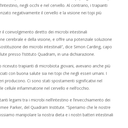
intestino, negli occhi e nel cervello. Al contrario, i trapianti
enzato negativamente il cervello e la visione nei topi più
 il coinvolgimento diretto dei microbi intestinali
one cerebrale e della visione, e offre una potenziale soluzione
i sostituzione dei microbi intestinali”, dice Simon Carding, capo
alute presso l’Istituto Quadram, in una dichiarazione.
no ricevuto trapianti di microbiota giovani, avevano anche più
ati con buona salute sia nei topi che negli esseri umani. I
eri producono. Ci sono stati spostamenti significativi nel
e cellule infiammatorie nel cervello e nell’occhio.
rtanti legami tra i microbi nell’intestino e l’invecchiamento dei
or Aimee Parker, del Quadram Institute. “Speriamo che le nostre
siamo manipolare la nostra dieta e i nostri batteri intestinali