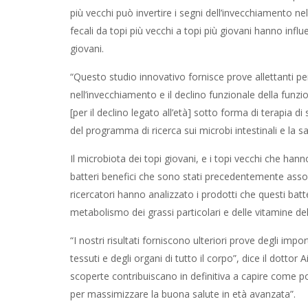
più vecchi può invertire i segni dell’invecchiamento nell’
fecali da topi più vecchi a topi più giovani hanno influ
giovani.
“Questo studio innovativo fornisce prove allettanti per
nell’invecchiamento e il declino funzionale della funzi
[per il declino legato all’età] sotto forma di terapia d
del programma di ricerca sui microbi intestinali e la s
Il microbiota dei topi giovani, e i topi vecchi che han
batteri benefici che sono stati precedentemente associ
ricercatori hanno analizzato i prodotti che questi batt
metabolismo dei grassi particolari e delle vitamine dell
“I nostri risultati forniscono ulteriori prove degli impo
tessuti e degli organi di tutto il corpo”, dice il dott
scoperte contribuiscano in definitiva a capire come pos
per massimizzare la buona salute in età avanzata”.