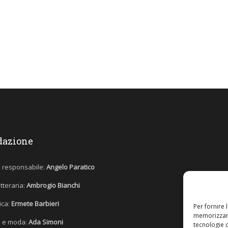
dazione
e responsabile:
Angelo Paratico
etteraria:
Ambrogio Bianchi
tica:
Ermete Barbieri
Per fornire 
memorizzare
 e moda:
Ada Simoni
tecnologie 