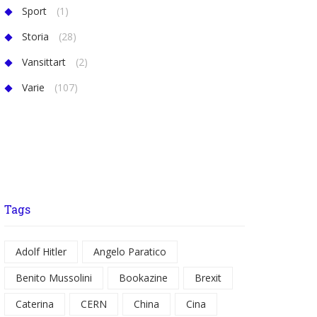
Sport
(1)
Storia
(28)
Vansittart
(2)
Varie
(107)
Tags
Adolf Hitler
Angelo Paratico
Benito Mussolini
Bookazine
Brexit
Caterina
CERN
China
Cina