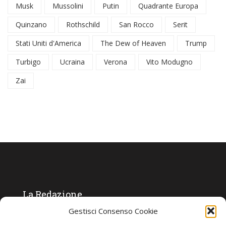
Musk
Mussolini
Putin
Quadrante Europa
Quinzano
Rothschild
San Rocco
Serit
Stati Uniti d'America
The Dew of Heaven
Trump
Turbigo
Ucraina
Verona
Vito Modugno
Zai
La Redazione
Gestisci Consenso Cookie
Direttore responsabile:
Angelo Paratico