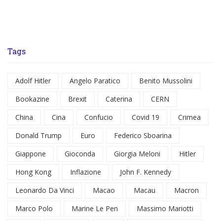
Tags
Adolf Hitler
Angelo Paratico
Benito Mussolini
Bookazine
Brexit
Caterina
CERN
China
Cina
Confucio
Covid 19
Crimea
Donald Trump
Euro
Federico Sboarina
Giappone
Gioconda
Giorgia Meloni
Hitler
Hong Kong
Inflazione
John F. Kennedy
Leonardo Da Vinci
Macao
Macau
Macron
Marco Polo
Marine Le Pen
Massimo Mariotti