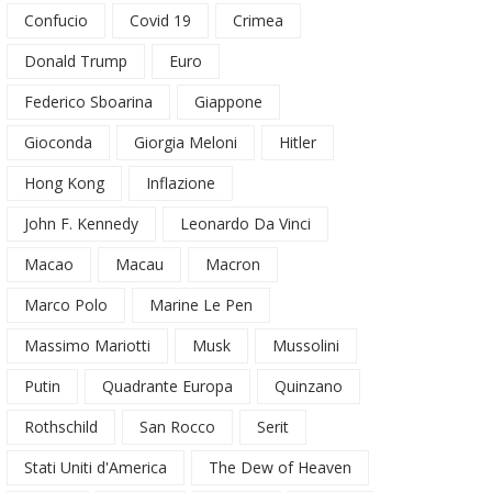
Confucio
Covid 19
Crimea
Donald Trump
Euro
Federico Sboarina
Giappone
Gioconda
Giorgia Meloni
Hitler
Hong Kong
Inflazione
John F. Kennedy
Leonardo Da Vinci
Macao
Macau
Macron
Marco Polo
Marine Le Pen
Massimo Mariotti
Musk
Mussolini
Putin
Quadrante Europa
Quinzano
Rothschild
San Rocco
Serit
Stati Uniti d'America
The Dew of Heaven