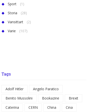
Sport
(1)
Storia
(28)
Vansittart
(2)
Varie
(107)
Tags
Adolf Hitler
Angelo Paratico
Benito Mussolini
Bookazine
Brexit
Caterina
CERN
China
Cina