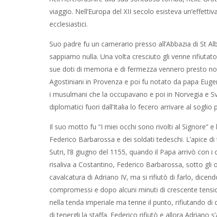
viaggio. Nell’Europa del XII secolo esisteva un’effettiv
ecclesiastici.
Suo padre fu un camerario presso all’Abbazia di St 
sappiamo nulla. Una volta cresciuto gli venne rifiutato
sue doti di memoria e di fermezza vennero presto not
Agostiniani in Provenza e poi fu notato da papa Eugen
i musulmani che la occupavano e poi in Norvegia e Svez
diplomatici fuori dall’Italia lo fecero arrivare al sogli
Il suo motto fu “I miei occhi sono rivolti al Signore” e
Federico Barbarossa e dei soldati tedeschi. L’apice di 
Sutri, l’8 giugno del 1155, quando il Papa arrivò con i 
risaliva a Costantino, Federico Barbarossa, sotto gli 
cavalcatura di Adriano IV, ma si rifiutò di farlo, dicend
compromessi e dopo alcuni minuti di crescente tensio
nella tenda imperiale ma tenne il punto, rifiutando di 
di tenergli la staffa. Federico rifiutò e allora Adrian