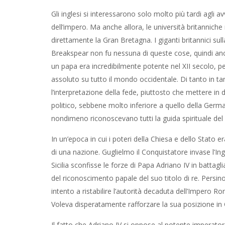
Gli inglesi si interessarono solo molto più tardi agli
dell’impero. Ma anche allora, le università britannic
direttamente la Gran Bretagna. I giganti britannici sull
Breakspear non fu nessuna di queste cose, quindi anc
un papa era incredibilmente potente nel XII secolo, p
assoluto su tutto il mondo occidentale. Di tanto in 
l’interpretazione della fede, piuttosto che mettere in
politico, sebbene molto inferiore a quello della Germani
nondimeno riconoscevano tutti la guida spirituale del
In un’epoca in cui i poteri della Chiesa e dello Stato er
di una nazione. Guglielmo il Conquistatore invase l’Ing
Sicilia sconfisse le forze di Papa Adriano IV in batt
del riconoscimento papale del suo titolo di re. Persi
intento a ristabilire l’autorità decaduta dell’Impero 
Voleva disperatamente rafforzare la sua posizione i
Il fatto che Adriano IV si oppose al potente imperat