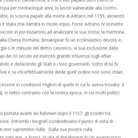
pa per trentacinque anni, lo lasciò vulnerabile alla contro-
ltre, lo scisma papale alla morte di Adriano nel 1159, alimentò
on è stata mai narrata in modo equo. Forse Adriano IV ricevette
 secolo in poi iniziarono ad analizzare la sua storia, la memoria
 alla Chiesa Romana. Breakspear fu un ecclesiastico devoto e,
urgia o le minuzie del diritto canonico, la sua esclusione dalla
api del XII secolo ed esercitò grande influenza sugli affari
eando e disfacendo gli Stati e i loro governanti. Sotto di lui fu
fine e su chi effettivamente diede quell’ ordine non sono chiari.
ore in condizioni migliori di quelle in cui lo aveva trovato. Il
, in netto contrasto con la nostra epoca, in cui molti politici
fu portata avanti da Rahewin dopo il 1157, gli scontri tra
ne. Entrambi i biografi condividevano il punto di vista di
nti non sapremmo nulla. Dalla sua povera culla
tte Vaticane, a Roma, la vita di Breakspear fu un avventuroso