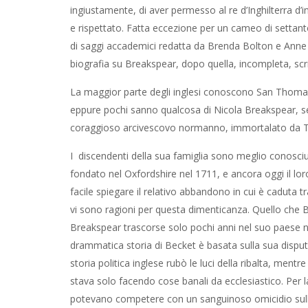
ingiustamente, di aver permesso al re d’Inghilterra d’
e rispettato. Fatta eccezione per un cameo di settan
di saggi accademici redatta da Brenda Bolton e Anne 
biografia su Breakspear, dopo quella, incompleta, scr
La maggior parte degli inglesi conoscono San Thoma
eppure pochi sanno qualcosa di Nicola Breakspear, seb
coraggioso arcivescovo normanno, immortalato da T.S
I discendenti della sua famiglia sono meglio conosciuti 
fondato nel Oxfordshire nel 1711, e ancora oggi il loro
facile spiegare il relativo abbandono in cui è caduta
vi sono ragioni per questa dimenticanza. Quello che Be
Breakspear trascorse solo pochi anni nel suo paese nat
drammatica storia di Becket è basata sulla sua disputa 
storia politica inglese rubò le luci della ribalta, me
stava solo facendo cose banali da ecclesiastico. Per l
potevano competere con un sanguinoso omicidio sulla