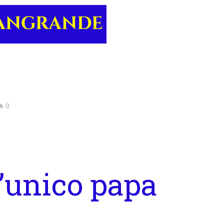
0
l’unico papa