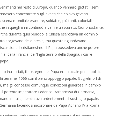
 avvenimenti nel resto d’Europa, quando vennero gettati i semi
he rimasero concentrate sugli eventi che coinvolgevano
a scena mondiale erano re, soldati e, più tardi, colonialisti.
he in quegli anni continuò a venire trascurato. Ciononostante,
erché durante quel periodo la Chiesa esercitava un dominio
tanto sorgevano delle eresie, ma queste riguardavano
 discussione il cristianesimo. Il Papa possedeva anche potere
a, della Francia, dell’Inghilterra o della Spagna, i cui re
 papa.
ano intrecciati, il sostegno del Papa era cruciale per la politica
hilterra nel 1066 con il pieno appoggio papale. Guglielmo I di
aglia, ma gli concesse comunque condizioni generose in cambio
no il potente imperatore Federico Barbarossa di Germania,
Romano in Italia, desiderava ardentemente il sostegno papale.
n Germania facendosi incoronare da Papa Adriano IV a Roma.
ore Federico Barbarossa, e che il suo papato durò meno di