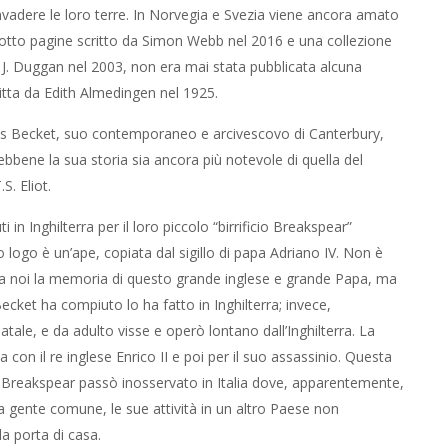
invadere le loro terre. In Norvegia e Svezia viene ancora amato
totto pagine scritto da Simon Webb nel 2016 e una collezione
J. Duggan nel 2003, non era mai stata pubblicata alcuna
itta da Edith Almedingen nel 1925.
s Becket, suo contemporaneo e arcivescovo di Canterbury,
bene la sua storia sia ancora più notevole di quella del
. Eliot.
in Inghilterra per il loro piccolo “birrificio Breakspear”
 logo è un’ape, copiata dal sigillo di papa Adriano IV. Non è
 tra noi la memoria di questo grande inglese e grande Papa, ma
cket ha compiuto lo ha fatto in Inghilterra; invece,
ale, e da adulto visse e operò lontano dall’Inghilterra. La
con il re inglese Enrico II e poi per il suo assassinio. Questa
ntre Breakspear passò inosservato in Italia dove, apparentemente,
a gente comune, le sue attività in un altro Paese non
 porta di casa.