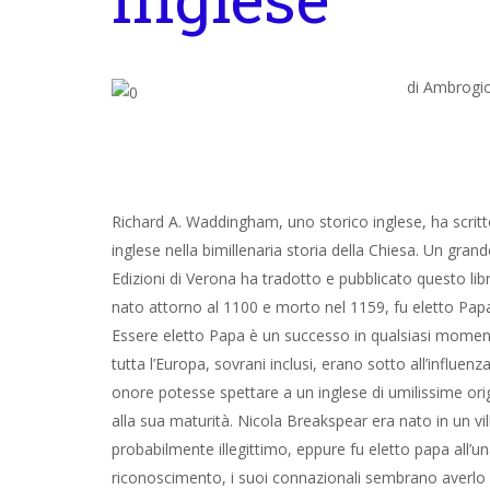
di Ambrogio
Richard A. Waddingham, uno storico inglese, ha scritto
inglese nella bimillenaria storia della Chiesa. Un gran
Edizioni di Verona ha tradotto e pubblicato questo li
nato attorno al 1100 e morto nel 1159, fu eletto Pap
Essere eletto Papa è un successo in qualsiasi moment
tutta l’Europa, sovrani inclusi, erano sotto all’influenz
onore potesse spettare a un inglese di umilissime ori
alla sua maturità. Nicola Breakspear era nato in un v
probabilmente illegittimo, eppure fu eletto papa all’
riconoscimento, i suoi connazionali sembrano averlo 