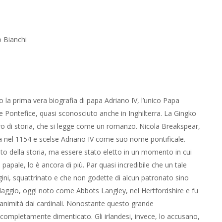
 Bianchi
 la prima vera biografia di papa Adriano IV, l’unico Papa
de Pontefice, quasi sconosciuto anche in Inghilterra. La Gingko
bro di storia, che si legge come un romanzo. Nicola Breakspear,
a nel 1154 e scelse Adriano IV come suo nome pontificale.
o della storia, ma essere stato eletto in un momento in cui
a papale, lo è ancora di più. Par quasi incredibile che un tale
gini, squattrinato e che non godette di alcun patronato sino
illaggio, oggi noto come Abbots Langley, nel Hertfordshire e fu
unanimità dai cardinali. Nonostante questo grande
completamente dimenticato. Gli irlandesi, invece, lo accusano,