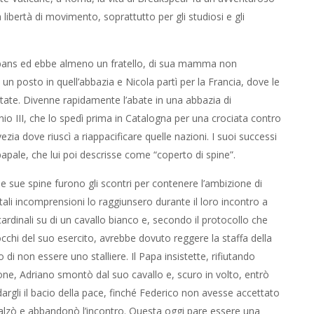
a libertà di movimento, soprattutto per gli studiosi e gli
Albans ed ebbe almeno un fratello, di sua mamma non
 un posto in quell’abbazia e Nicola partì per la Francia, dove le
ate. Divenne rapidamente l’abate in una abbazia di
io III, che lo spedì prima in Catalogna per una crociata contro
ia dove riuscì a riappacificare quelle nazioni. I suoi successi
o papale, che lui poi descrisse come “coperto di spine”.
 le sue spine furono gli scontri per contenere l’ambizione di
tali incomprensioni lo raggiunsero durante il loro incontro a
cardinali su di un cavallo bianco e, secondo il protocollo che
occhi del suo esercito, avrebbe dovuto reggere la staffa della
o di non essere uno stalliere. Il Papa insistette, rifiutando
ne, Adriano smontò dal suo cavallo e, scuro in volto, entrò
dargli il bacio della pace, finché Federico non avesse accettato
o s’alzò e abbandonò l’incontro. Questa oggi pare essere una