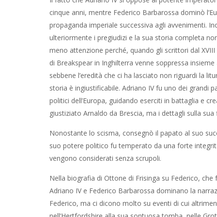
cinque anni, mentre Federico Barbarossa dominò l’Euro
propaganda imperiale successiva agli avvenimenti. Ino
ulteriormente i pregiudizi e la sua storia completa n
meno attenzione perché, quando gli scrittori dal XVIII
di Breakspear in Inghilterra venne soppressa insieme
sebbene l’eredità che ci ha lasciato non riguardi la lit
storia è ingiustificabile. Adriano IV fu uno dei grandi p
politici dell’Europa, guidando eserciti in battaglia e cr
giustiziato Arnaldo da Brescia, ma i dettagli sulla sua 
Nonostante lo scisma, consegnò il papato al suo success
suo potere politico fu temperato da una forte integrità
vengono considerati senza scrupoli.
Nella biografia di Ottone di Frisinga su Federico, che 
Adriano IV e Federico Barbarossa dominano la narrazio
Federico, ma ci dicono molto su eventi di cui altrime
nell’Hertfordshire alla sua sontuosa tomba, nelle Gro