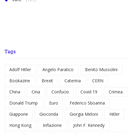
Tags
Adolf Hitler
Angelo Paratico
Benito Mussolini
Bookazine
Brexit
Caterina
CERN
China
Cina
Confucio
Covid 19
Crimea
Donald Trump
Euro
Federico Sboarina
Giappone
Gioconda
Giorgia Meloni
Hitler
Hong Kong
Inflazione
John F. Kennedy