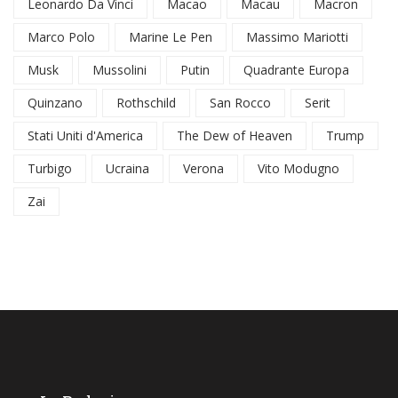
Leonardo Da Vinci
Macao
Macau
Macron
Marco Polo
Marine Le Pen
Massimo Mariotti
Musk
Mussolini
Putin
Quadrante Europa
Quinzano
Rothschild
San Rocco
Serit
Stati Uniti d'America
The Dew of Heaven
Trump
Turbigo
Ucraina
Verona
Vito Modugno
Zai