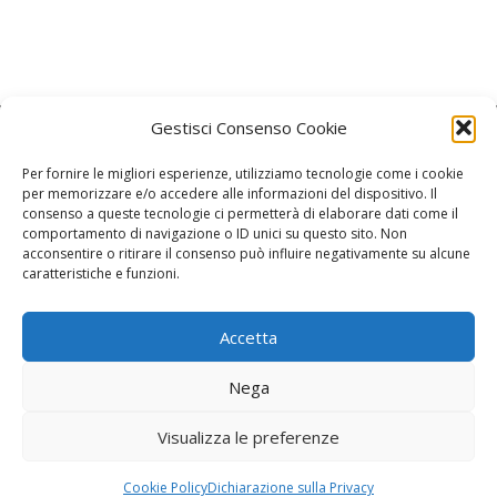
Gestisci Consenso Cookie
Per fornire le migliori esperienze, utilizziamo tecnologie come i cookie
per memorizzare e/o accedere alle informazioni del dispositivo. Il
consenso a queste tecnologie ci permetterà di elaborare dati come il
La Redazione
comportamento di navigazione o ID unici su questo sito. Non
acconsentire o ritirare il consenso può influire negativamente su alcune
caratteristiche e funzioni.
Direttore responsabile:
Angelo Paratico
Critica Letteraria:
Ambrogio Bianchi
Accetta
Vita Politica:
Ermete Barbieri
Nega
Costume e moda:
Ada Simoni
Visualizza le preferenze
Copyright © 2022 Giornale Cangrande. Tutti i diritti sono riservati.
Cookie Policy
Dichiarazione sulla Privacy