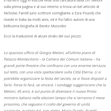
Il numero oggi in edicola vede una caricatura della On. Meloni
sulla prima pagina e al suo interno si trova un bel articolo di
Nicholas Farrell (uno scrittore somigliante a Ezra Pound) che
risiede in Italia da molti anni, ed è fra l’altro autore di una
bellissima biografia di Benito Mussolini.
Ecco la traduzione di alcuni stralci del suo pezzo:
Lo spazioso ufficio di Giorgia Meloni, all’ultimo piano di
Palazzo Montecitorio – la Camera dei Comuni italiana – ha
grandi porte-finestre che confinano con una enorme terrazza
sul tetto, con una vista spettacolare sulla Città Eterna. Lì si
potrebbe organizzare la festa del secolo, se si fosse disposti a
farlo. Forse lo farà, se vincerà. I sondaggi suggeriscono che la
Meloni, 45 anni, è sul punto di diventare il nuovo Primo
ministro italiano nelle elezioni lampo che si terranno il mese
prossimo, che seguono il crollo del governo di unità
nazionale, guidato dal, non eletto, Mario Draghi. Fratelli