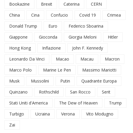
Bookazine
Brexit
Caterina
CERN
China
Cina
Confucio
Covid 19
Crimea
Donald Trump
Euro
Federico Sboarina
Giappone
Gioconda
Giorgia Meloni
Hitler
Hong Kong
Inflazione
John F. Kennedy
Leonardo Da Vinci
Macao
Macau
Macron
Marco Polo
Marine Le Pen
Massimo Mariotti
Musk
Mussolini
Putin
Quadrante Europa
Quinzano
Rothschild
San Rocco
Serit
Stati Uniti d'America
The Dew of Heaven
Trump
Turbigo
Ucraina
Verona
Vito Modugno
Zai