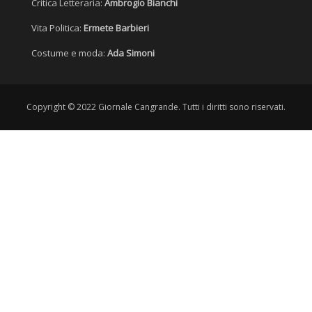
Critica Letteraria:
Ambrogio Bianchi
Vita Politica:
Ermete Barbieri
Costume e moda:
Ada Simoni
Copyright © 2022 Giornale Cangrande. Tutti i diritti sono riservati.