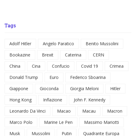
Tags
Adolf Hitler
Angelo Paratico
Benito Mussolini
Bookazine
Brexit
Caterina
CERN
China
Cina
Confucio
Covid 19
Crimea
Donald Trump
Euro
Federico Sboarina
Giappone
Gioconda
Giorgia Meloni
Hitler
Hong Kong
Inflazione
John F. Kennedy
Leonardo Da Vinci
Macao
Macau
Macron
Marco Polo
Marine Le Pen
Massimo Mariotti
Musk
Mussolini
Putin
Quadrante Europa