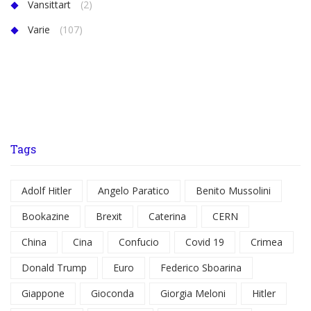
Vansittart
(2)
Varie
(107)
Tags
Adolf Hitler
Angelo Paratico
Benito Mussolini
Bookazine
Brexit
Caterina
CERN
China
Cina
Confucio
Covid 19
Crimea
Donald Trump
Euro
Federico Sboarina
Giappone
Gioconda
Giorgia Meloni
Hitler