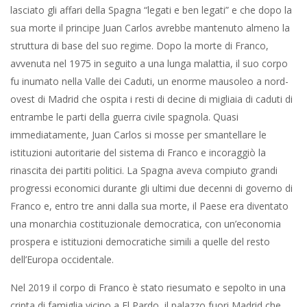
lasciato gli affari della Spagna “legati e ben legati” e che dopo la
sua morte il principe Juan Carlos avrebbe mantenuto almeno la
struttura di base del suo regime. Dopo la morte di Franco,
avvenuta nel 1975 in seguito a una lunga malattia, il suo corpo
fu inumato nella Valle dei Caduti, un enorme mausoleo a nord-
ovest di Madrid che ospita i resti di decine di migliaia di caduti di
entrambe le parti della guerra civile spagnola. Quasi
immediatamente, Juan Carlos si mosse per smantellare le
istituzioni autoritarie del sistema di Franco e incoraggiò la
rinascita dei partiti politici. La Spagna aveva compiuto grandi
progressi economici durante gli ultimi due decenni di governo di
Franco e, entro tre anni dalla sua morte, il Paese era diventato
una monarchia costituzionale democratica, con un’economia
prospera e istituzioni democratiche simili a quelle del resto
dell’Europa occidentale.
Nel 2019 il corpo di Franco è stato riesumato e sepolto in una
cripta di famiglia vicino a El Pardo, il palazzo fuori Madrid che