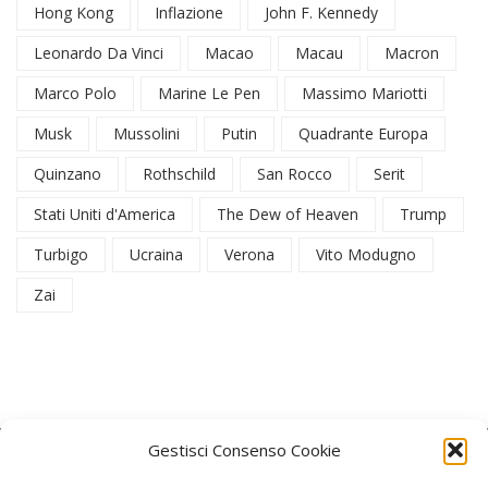
Hong Kong
Inflazione
John F. Kennedy
Leonardo Da Vinci
Macao
Macau
Macron
Marco Polo
Marine Le Pen
Massimo Mariotti
Musk
Mussolini
Putin
Quadrante Europa
Quinzano
Rothschild
San Rocco
Serit
Stati Uniti d'America
The Dew of Heaven
Trump
Turbigo
Ucraina
Verona
Vito Modugno
Zai
Gestisci Consenso Cookie