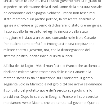
sinistra vinse le elezioni, ma il nuovo governo non fu in grado di
impedire l’accelerazione della dissoluzione della struttura sociale
ed economica della Spagna. Sebbene Franco non fosse mai
stato membro di un partito politico, la crescente anarchia lo
spinse a chiedere al governo di dichiarare lo stato di emergenza.
Il suo appello fu respinto, ed egli fu rimosso dallo stato
maggiore e inviato a un oscuro comando nelle Isole Canarie.
Per qualche tempo rifiutò di impegnarsi in una cospirazione
militare contro il governo, ma, con la disintegrazione del
sistema politico, decise infine di unirsi ai ribelli.
All’alba del 18 luglio 1936, il manifesto di Franco che acclama la
ribellione militare viene trasmesso dalle Isole Canarie e la
mattina stessa inizia l’insurrezione sul Continente. Il giorno
seguente volò in Marocco e nel giro di 24 ore aveva saldamente
il controllo del protettorato e dell’esercito spagnolo che lo
presidiava. Dopo lo sbarco in Spagna, Franco e il suo esercito
marciarono verso Madrid, che era tenuta dal governo. Quando