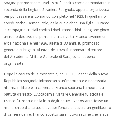
Spagna per riprendersi. Nel 1920 fu scelto come comandante in
seconda della Legione Straniera Spagnola, appena organizzata,
per poi passare al comando completo nel 1923. In quell’anno
sposò anche Carmen Polo, dalla quale ebbe una figlia. Durante
le campagne cruciali contro i ribelli marocchini, la legione giocò
un ruolo decisivo nel porre fine alla rivolta. Franco divenne un
eroe nazionale e nel 1926, all’età di 33 anni, fu promosso
generale di brigata. All’inizio del 1928 fu nominato direttore
dell’Accademia Militare Generale di Saragozza, appena
organizzata.
Dopo la caduta della monarchia, nel 1931, i leader della nuova
Repubblica spagnola intrapresero un’importante e necessaria
riforma militare e la carriera di Franco subì una temporanea
battuta d’arresto. L’Accademia Militare Generale fu sciolta e
Franco fu inserito nella lista degli inattivi. Nonostante fosse un
monarchico dichiarato e avesse l’onore di essere un gentiluomo
di camera del re, Franco accettò sia il nuovo regime che la sua