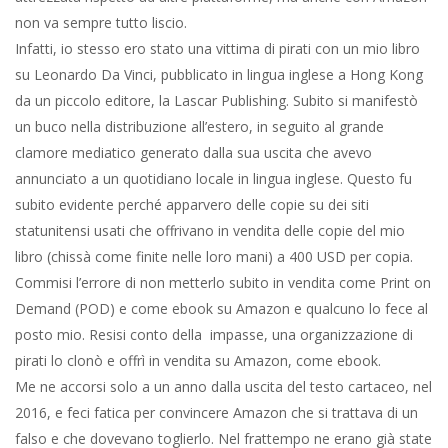
non va sempre tutto liscio.
Infatti, io stesso ero stato una vittima di pirati con un mio libro
su Leonardo Da Vinci, pubblicato in lingua inglese a Hong Kong
da un piccolo editore, la Lascar Publishing. Subito si manifestò
un buco nella distribuzione all’estero, in seguito al grande
clamore mediatico generato dalla sua uscita che avevo
annunciato a un quotidiano locale in lingua inglese. Questo fu
subito evidente perché apparvero delle copie su dei siti
statunitensi usati che offrivano in vendita delle copie del mio
libro (chissà come finite nelle loro mani) a 400 USD per copia.
Commisi l’errore di non metterlo subito in vendita come Print on
Demand (POD) e come ebook su Amazon e qualcuno lo fece al
posto mio. Resisi conto della impasse, una organizzazione di
pirati lo clonò e offrì in vendita su Amazon, come ebook.
Me ne accorsi solo a un anno dalla uscita del testo cartaceo, nel
2016, e feci fatica per convincere Amazon che si trattava di un
falso e che dovevano toglierlo. Nel frattempo ne erano già state