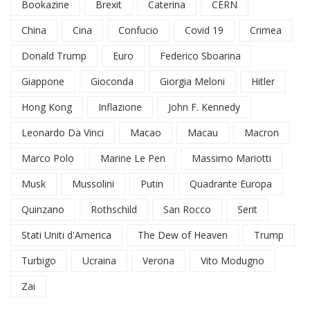
Bookazine
Brexit
Caterina
CERN
China
Cina
Confucio
Covid 19
Crimea
Donald Trump
Euro
Federico Sboarina
Giappone
Gioconda
Giorgia Meloni
Hitler
Hong Kong
Inflazione
John F. Kennedy
Leonardo Da Vinci
Macao
Macau
Macron
Marco Polo
Marine Le Pen
Massimo Mariotti
Musk
Mussolini
Putin
Quadrante Europa
Quinzano
Rothschild
San Rocco
Serit
Stati Uniti d'America
The Dew of Heaven
Trump
Turbigo
Ucraina
Verona
Vito Modugno
Zai