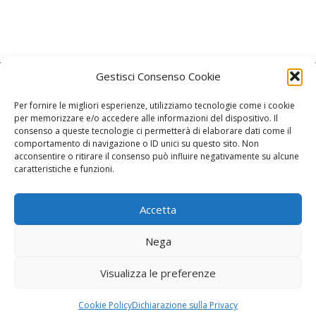
Gestisci Consenso Cookie
Per fornire le migliori esperienze, utilizziamo tecnologie come i cookie
per memorizzare e/o accedere alle informazioni del dispositivo. Il
consenso a queste tecnologie ci permetterà di elaborare dati come il
La Redazione
comportamento di navigazione o ID unici su questo sito. Non
acconsentire o ritirare il consenso può influire negativamente su alcune
caratteristiche e funzioni.
Direttore responsabile:
Angelo Paratico
Critica Letteraria:
Ambrogio Bianchi
Accetta
Vita Politica:
Ermete Barbieri
Nega
Costume e moda:
Ada Simoni
Visualizza le preferenze
Copyright © 2022 Giornale Cangrande. Tutti i diritti sono riservati.
Cookie Policy
Dichiarazione sulla Privacy