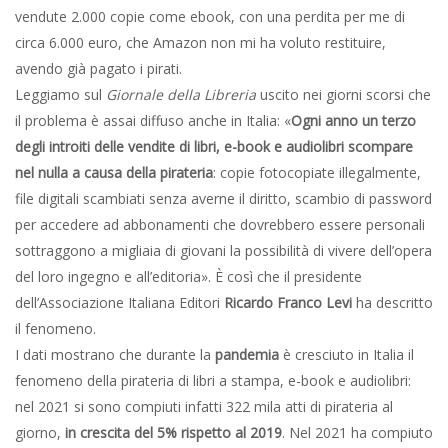
vendute 2.000 copie come ebook, con una perdita per me di
circa 6.000 euro, che Amazon non mi ha voluto restituire,
avendo già pagato i pirati.
Leggiamo sul
Giornale della Libreria
uscito nei giorni scorsi che
il problema è assai diffuso anche in Italia: «
Ogni anno un terzo
degli introiti delle vendite di libri, e-book e audiolibri scompare
nel nulla a causa della pirateria
: copie fotocopiate illegalmente,
file digitali scambiati senza averne il diritto, scambio di password
per accedere ad abbonamenti che dovrebbero essere personali
sottraggono a migliaia di giovani la possibilità di vivere dell’opera
del loro ingegno e all’editoria». È così che il presidente
dell’Associazione Italiana Editori
Ricardo Franco Levi
ha descritto
il fenomeno.
I dati mostrano che durante la
pandemia
è cresciuto in Italia il
fenomeno della pirateria di libri a stampa, e-book e audiolibri:
nel 2021 si sono compiuti infatti 322 mila atti di pirateria al
giorno,
in crescita del 5% rispetto al 2019
. Nel 2021 ha compiuto