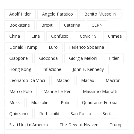
Adolf Hitler
Angelo Paratico
Benito Mussolini
Bookazine
Brexit
Caterina
CERN
China
Cina
Confucio
Covid 19
Crimea
Donald Trump
Euro
Federico Sboarina
Giappone
Gioconda
Giorgia Meloni
Hitler
Hong Kong
Inflazione
John F. Kennedy
Leonardo Da Vinci
Macao
Macau
Macron
Marco Polo
Marine Le Pen
Massimo Mariotti
Musk
Mussolini
Putin
Quadrante Europa
Quinzano
Rothschild
San Rocco
Serit
Stati Uniti d'America
The Dew of Heaven
Trump