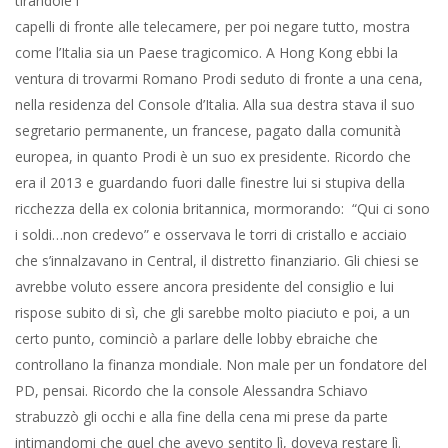
tirandole i
capelli di fronte alle telecamere, per poi negare tutto, mostra
come l’Italia sia un Paese tragicomico. A Hong Kong ebbi la
ventura di trovarmi Romano Prodi seduto di fronte a una cena,
nella residenza del Console d’Italia. Alla sua destra stava il suo
segretario permanente, un francese, pagato dalla comunità
europea, in quanto Prodi è un suo ex presidente. Ricordo che
era il 2013 e guardando fuori dalle finestre lui si stupiva della
ricchezza della ex colonia britannica, mormorando: “Qui ci sono
i soldi…non credevo” e osservava le torri di cristallo e acciaio
che s’innalzavano in Central, il distretto finanziario. Gli chiesi se
avrebbe voluto essere ancora presidente del consiglio e lui
rispose subito di sì, che gli sarebbe molto piaciuto e poi, a un
certo punto, cominciò a parlare delle lobby ebraiche che
controllano la finanza mondiale. Non male per un fondatore del
PD, pensai. Ricordo che la console Alessandra Schiavo
strabuzzò gli occhi e alla fine della cena mi prese da parte
intimandomi che quel che avevo sentito lì, doveva restare lì.