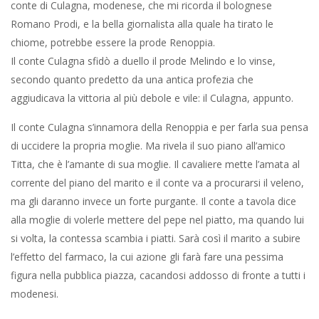
conte di Culagna, modenese, che mi ricorda il bolognese
Romano Prodi, e la bella giornalista alla quale ha tirato le
chiome, potrebbe essere la prode Renoppia.
Il conte Culagna sfidò a duello il prode Melindo e lo vinse,
secondo quanto predetto da una antica profezia che
aggiudicava la vittoria al più debole e vile: il Culagna, appunto.
Il conte Culagna s’innamora della Renoppia e per farla sua pensa
di uccidere la propria moglie. Ma rivela il suo piano all’amico
Titta, che è l’amante di sua moglie. Il cavaliere mette l’amata al
corrente del piano del marito e il conte va a procurarsi il veleno,
ma gli daranno invece un forte purgante. Il conte a tavola dice
alla moglie di volerle mettere del pepe nel piatto, ma quando lui
si volta, la contessa scambia i piatti. Sarà così il marito a subire
l’effetto del farmaco, la cui azione gli farà fare una pessima
figura nella pubblica piazza, cacandosi addosso di fronte a tutti i
modenesi.