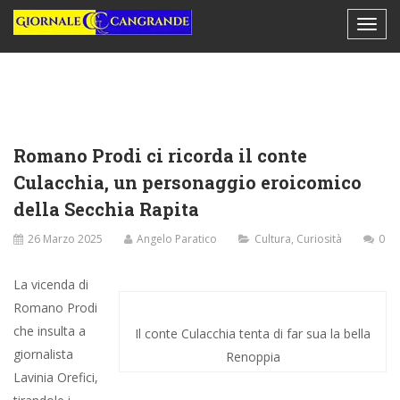
Romano Prodi ci ricorda il conte
Culacchia, un personaggio eroicomico
della Secchia Rapita
26 Marzo 2025
Angelo Paratico
Cultura
,
Curiosità
0
La vicenda di
Romano Prodi
che insulta a
Il conte Culacchia tenta di far sua la bella
giornalista
Renoppia
Lavinia Orefici,