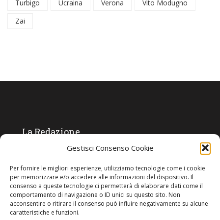
Turbigo
Ucraina
Verona
Vito Modugno
Zai
La Redazione
Gestisci Consenso Cookie
Direttore responsabile:
Angelo Paratico
Per fornire le migliori esperienze, utilizziamo tecnologie come i cookie
Critica Letteraria:
Ambrogio Bianchi
per memorizzare e/o accedere alle informazioni del dispositivo. Il
consenso a queste tecnologie ci permetterà di elaborare dati come il
Vita Politica:
Ermete Barbieri
comportamento di navigazione o ID unici su questo sito. Non
acconsentire o ritirare il consenso può influire negativamente su alcune
Costume e moda:
Ada Simoni
caratteristiche e funzioni.