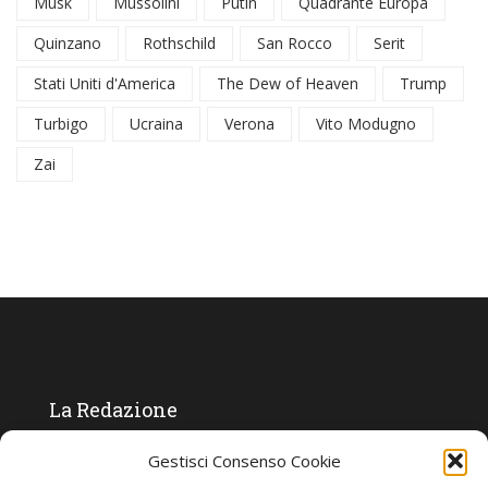
Musk
Mussolini
Putin
Quadrante Europa
Quinzano
Rothschild
San Rocco
Serit
Stati Uniti d'America
The Dew of Heaven
Trump
Turbigo
Ucraina
Verona
Vito Modugno
Zai
La Redazione
Gestisci Consenso Cookie
Direttore responsabile:
Angelo Paratico