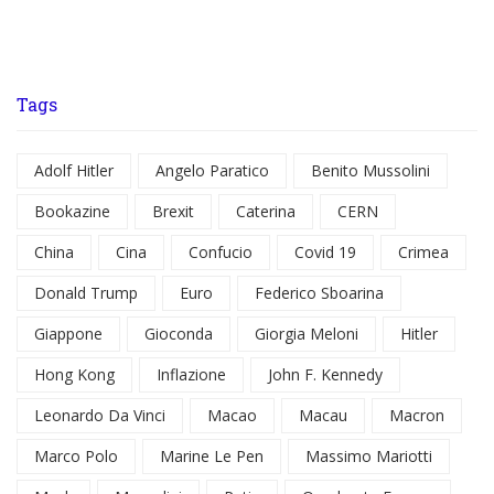
Tags
Adolf Hitler
Angelo Paratico
Benito Mussolini
Bookazine
Brexit
Caterina
CERN
China
Cina
Confucio
Covid 19
Crimea
Donald Trump
Euro
Federico Sboarina
Giappone
Gioconda
Giorgia Meloni
Hitler
Hong Kong
Inflazione
John F. Kennedy
Leonardo Da Vinci
Macao
Macau
Macron
Marco Polo
Marine Le Pen
Massimo Mariotti