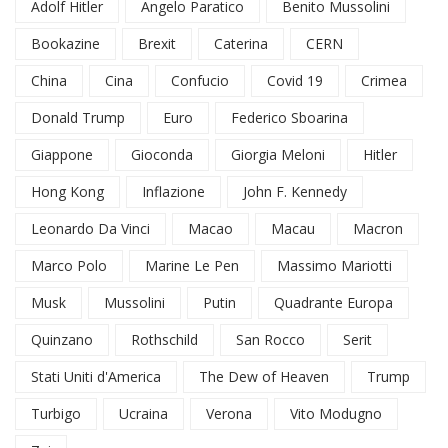
Adolf Hitler
Angelo Paratico
Benito Mussolini
Bookazine
Brexit
Caterina
CERN
China
Cina
Confucio
Covid 19
Crimea
Donald Trump
Euro
Federico Sboarina
Giappone
Gioconda
Giorgia Meloni
Hitler
Hong Kong
Inflazione
John F. Kennedy
Leonardo Da Vinci
Macao
Macau
Macron
Marco Polo
Marine Le Pen
Massimo Mariotti
Musk
Mussolini
Putin
Quadrante Europa
Quinzano
Rothschild
San Rocco
Serit
Stati Uniti d'America
The Dew of Heaven
Trump
Turbigo
Ucraina
Verona
Vito Modugno