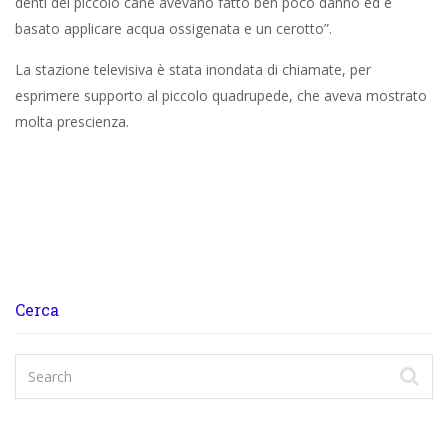
denti del piccolo cane avevano fatto ben poco danno ed è
basato applicare acqua ossigenata e un cerotto”.
La stazione televisiva è stata inondata di chiamate, per
esprimere supporto al piccolo quadrupede, che aveva mostrato
molta prescienza.
Cerca