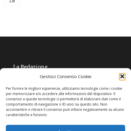
Zai
La Redazione
Gestisci Consenso Cookie
Direttore responsabile:
Angelo Paratico
Per fornire le migliori esperienze, utilizziamo tecnologie come i cookie
Critica Letteraria:
Ambrogio Bianchi
per memorizzare e/o accedere alle informazioni del dispositivo. Il
consenso a queste tecnologie ci permetterà di elaborare dati come il
Vita Politica:
Ermete Barbieri
comportamento di navigazione o ID unici su questo sito. Non
acconsentire o ritirare il consenso può influire negativamente su alcune
Costume e moda:
Ada Simoni
caratteristiche e funzioni.