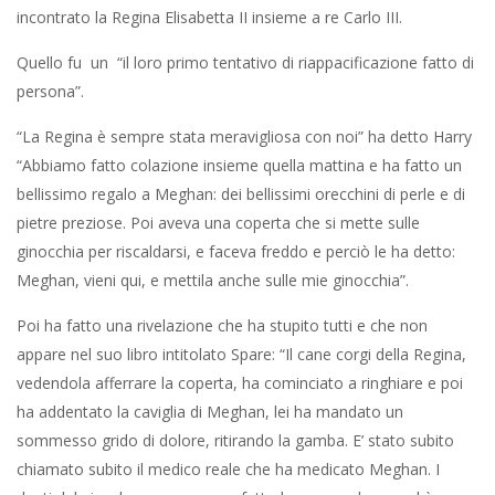
incontrato la Regina Elisabetta II insieme a re Carlo III.
Quello fu un “il loro primo tentativo di riappacificazione fatto di
persona”.
“La Regina è sempre stata meravigliosa con noi” ha detto Harry
“Abbiamo fatto colazione insieme quella mattina e ha fatto un
bellissimo regalo a Meghan: dei bellissimi orecchini di perle e di
pietre preziose. Poi aveva una coperta che si mette sulle
ginocchia per riscaldarsi, e faceva freddo e perciò le ha detto:
Meghan, vieni qui, e mettila anche sulle mie ginocchia”.
Poi ha fatto una rivelazione che ha stupito tutti e che non
appare nel suo libro intitolato Spare: “Il cane corgi della Regina,
vedendola afferrare la coperta, ha cominciato a ringhiare e poi
ha addentato la caviglia di Meghan, lei ha mandato un
sommesso grido di dolore, ritirando la gamba. E’ stato subito
chiamato subito il medico reale che ha medicato Meghan. I