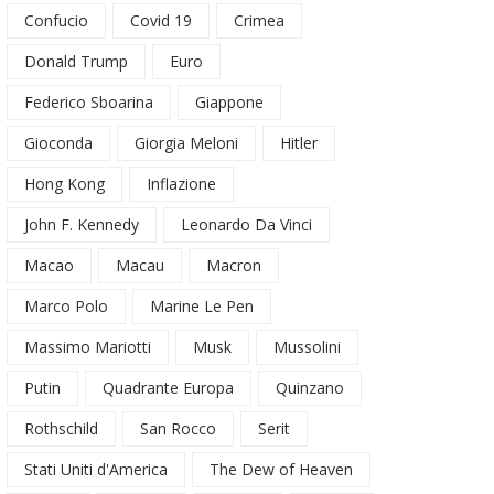
Confucio
Covid 19
Crimea
Donald Trump
Euro
Federico Sboarina
Giappone
Gioconda
Giorgia Meloni
Hitler
Hong Kong
Inflazione
John F. Kennedy
Leonardo Da Vinci
Macao
Macau
Macron
Marco Polo
Marine Le Pen
Massimo Mariotti
Musk
Mussolini
Putin
Quadrante Europa
Quinzano
Rothschild
San Rocco
Serit
Stati Uniti d'America
The Dew of Heaven