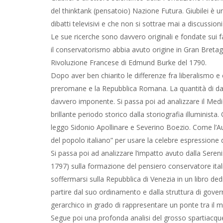
del thinktank (pensatoio) Nazione Futura. Giubilei è 
dibatti televisivi e che non si sottrae mai a discussio
Le sue ricerche sono davvero originali e fondate sui 
il conservatorismo abbia avuto origine in Gran Bretagna
Rivoluzione Francese di Edmund Burke del 1790.
Dopo aver ben chiarito le differenze fra liberalismo e c
preromane e la Repubblica Romana. La quantità di dati
davvero imponente. Si passa poi ad analizzare il Medi
brillante periodo storico dalla storiografia illuminist
leggo Sidonio Apollinare e Severino Boezio. Come l’Aut
del popolo italiano” per usare la celebre espressione 
Si passa poi ad analizzare l’impatto avuto dalla Sere
1797) sulla formazione del pensiero conservatore italia
soffermarsi sulla Repubblica di Venezia in un libro de
partire dal suo ordinamento e dalla struttura di gove
gerarchico in grado di rappresentare un ponte tra il m
Segue poi una profonda analisi del grosso spartiacqu