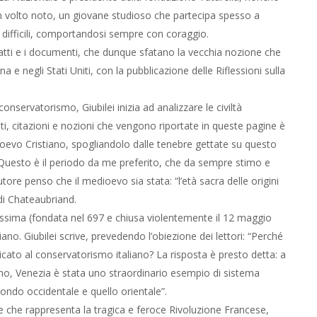
un volto noto, un giovane studioso che partecipa spesso a
ni difficili, comportandosi sempre con coraggio.
fatti e i documenti, che dunque sfatano la vecchia nozione che
 e negli Stati Uniti, con la pubblicazione delle Riflessioni sulla
onservatorismo, Giubilei inizia ad analizzare le civiltà
, citazioni e nozioni che vengono riportate in queste pagine è
oevo Cristiano, spogliandolo dalle tenebre gettate su questo
a. Questo è il periodo da me preferito, che da sempre stimo e
ore penso che il medioevo sia stata: “l’età sacra delle origini
di Chateaubriand.
nissima (fondata nel 697 e chiusa violentemente il 12 maggio
no. Giubilei scrive, prevedendo l’obiezione dei lettori: “Perché
dicato al conservatorismo italiano? La risposta è presto detta: a
rno, Venezia è stata uno straordinario esempio di sistema
ondo occidentale e quello orientale”.
e che rappresenta la tragica e feroce Rivoluzione Francese,