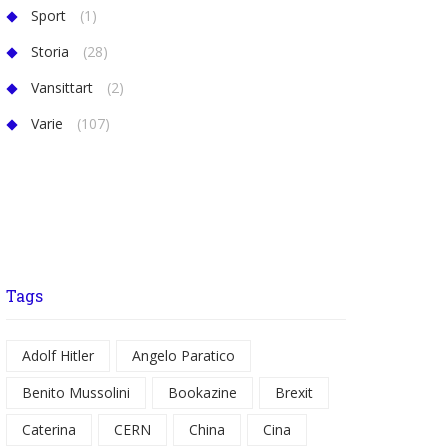
Sport
(1)
Storia
(28)
Vansittart
(2)
Varie
(107)
Tags
Adolf Hitler
Angelo Paratico
Benito Mussolini
Bookazine
Brexit
Caterina
CERN
China
Cina