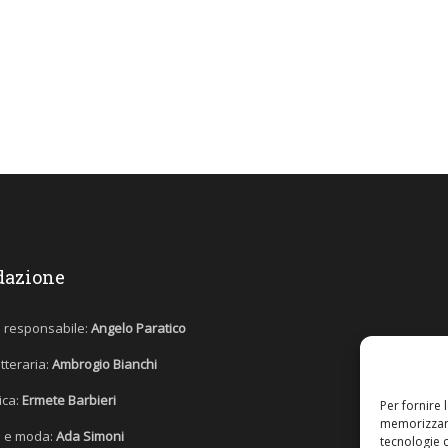
dazione
e responsabile:
Angelo Paratico
etteraria:
Ambrogio Bianchi
tica:
Ermete Barbieri
Per fornire 
memorizzare
 e moda:
Ada Simoni
tecnologie 