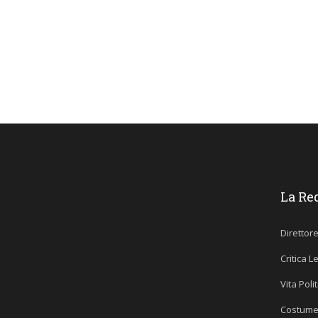
La Re
Direttor
Critica L
Vita Poli
Costume