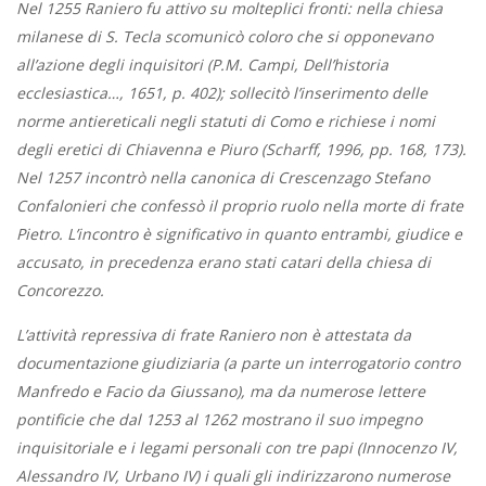
Nel 1255 Raniero fu attivo su molteplici fronti: nella chiesa
milanese di S. Tecla scomunicò coloro che si opponevano
all’azione degli inquisitori (P.M. Campi, Dell’historia
ecclesiastica…, 1651, p. 402); sollecitò l’inserimento delle
norme antiereticali negli statuti di Como e richiese i nomi
degli eretici di Chiavenna e Piuro (Scharff, 1996, pp. 168, 173).
Nel 1257 incontrò nella canonica di Crescenzago Stefano
Confalonieri che confessò il proprio ruolo nella morte di frate
Pietro. L’incontro è significativo in quanto entrambi, giudice e
accusato, in precedenza erano stati catari della chiesa di
Concorezzo.
L’attività repressiva di frate Raniero non è attestata da
documentazione giudiziaria (a parte un interrogatorio contro
Manfredo e Facio da Giussano), ma da numerose lettere
pontificie che dal 1253 al 1262 mostrano il suo impegno
inquisitoriale e i legami personali con tre papi (Innocenzo IV,
Alessandro IV, Urbano IV) i quali gli indirizzarono numerose