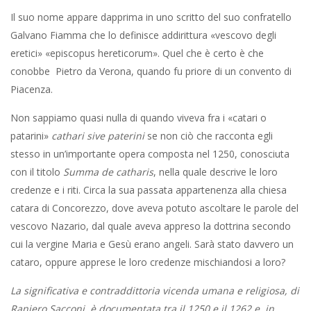
Il suo nome appare dapprima in uno scritto del suo confratello
Galvano Fiamma che lo definisce addirittura «vescovo degli
eretici» «episcopus hereticorum». Quel che è certo è che
conobbe Pietro da Verona, quando fu priore di un convento di
Piacenza.
Non sappiamo quasi nulla di quando viveva fra i «catari o
patarini»
cathari sive paterini
se non ciò che racconta egli
stesso in un’importante opera composta nel 1250, conosciuta
con il titolo
Summa de catharis
, nella quale descrive le loro
credenze e i riti. Circa la sua passata appartenenza alla chiesa
catara di Concorezzo, dove aveva potuto ascoltare le parole del
vescovo Nazario, dal quale aveva appreso la dottrina secondo
cui la vergine Maria e Gesù erano angeli. Sarà stato davvero un
cataro, oppure apprese le loro credenze mischiandosi a loro?
La significativa e contraddittoria vicenda umana e religiosa, di
Raniero Sacconi, è documentata tra il 1250 e il 1262 e, in