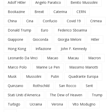
Adolf Hitler
Angelo Paratico
Benito Mussolini
Bookazine
Brexit
Caterina
CERN
China
Cina
Confucio
Covid 19
Crimea
Donald Trump
Euro
Federico Sboarina
Giappone
Gioconda
Giorgia Meloni
Hitler
Hong Kong
Inflazione
John F. Kennedy
Leonardo Da Vinci
Macao
Macau
Macron
Marco Polo
Marine Le Pen
Massimo Mariotti
Musk
Mussolini
Putin
Quadrante Europa
Quinzano
Rothschild
San Rocco
Serit
Stati Uniti d'America
The Dew of Heaven
Trump
Turbigo
Ucraina
Verona
Vito Modugno