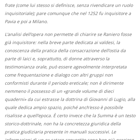
frate (come lui stesso si definisce, senza rivendicare un ruolo
inquisitoriale); pare comunque che nel 1252 fu inquisitore a
Pavia e poi a Milano.
L’analisi dell’opera non permette di chiarire se Raniero fosse
già inquisitore: nella breve parte dedicata ai valdesi, la
conoscenza della pratica della consacrazione dell’ostia da
parte di laici e, soprattutto, di donne attraverso la
testimonianza orale, può essere agevolmente interpretata
come frequentazione e dialogo con altri gruppi non
conformisti durante il periodo ereticale; non è dirimente
nemmeno il possesso di un «grande volume di dieci
quaderni» da cui estrasse la dottrina di Giovanni di Lugio, alla
quale dedica ampio spazio, poiché anch’esso è possibile
risalisse a quell’epoca. È certo invece che la Summa è un testo
storico-dottrinale, non ha la concretezza giuridica della
pratica giudiziaria presente in manuali successivi. Le
informazioni di un ex cataro convertito sono ben più preziose