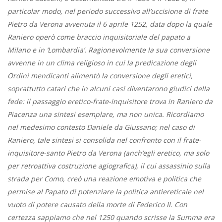
particolar modo, nel periodo successivo all’uccisione di frate
Pietro da Verona avvenuta il 6 aprile 1252, data dopo la quale
Raniero operò come braccio inquisitoriale del papato a
Milano e in ‘Lombardia’. Ragionevolmente la sua conversione
avvenne in un clima religioso in cui la predicazione degli
Ordini mendicanti alimentò la conversione degli eretici,
soprattutto catari che in alcuni casi diventarono giudici della
fede: il passaggio eretico-frate-inquisitore trova in Raniero da
Piacenza una sintesi esemplare, ma non unica. Ricordiamo
nel medesimo contesto Daniele da Giussano; nel caso di
Raniero, tale sintesi si consolida nel confronto con il frate-
inquisitore-santo Pietro da Verona (anch’egli eretico, ma solo
per retroattiva costruzione agiografica), il cui assassinio sulla
strada per Como, creò una reazione emotiva e politica che
permise al Papato di potenziare la politica antiereticale nel
vuoto di potere causato della morte di Federico II. Con
certezza sappiamo che nel 1250 quando scrisse la Summa era