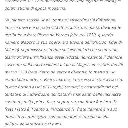
Gretzer nel 1613 a dimostrazione dell’impiego nelle battaglie
polemistiche di epoca moderna.
Se Raniero scrisse una Summa di straordinaria diffusione,
incerta invece è la paternità di un’altra Summa tardivamente
attribuita a frate Pietro da Verona (che nel 1250, quando
Raniero elaborò la sua opera, era titolare dell’officium fidei di
Milano), sopravvissuta in due soli esemplari che sembrano
testimoniare un’influenza assai ridotta, nonostante il clamore
suscitato dalla morte violenta. Con la Magnis et crebris del 25
marzo 1253 frate Pietro da Verona divenne, in meno di un
anno dalla morte, s. Pietro martire; i processi ai suoi assassini
invece furono assai più lunghi, tortuosi e contraddittori nel
tentativo di individuare nei ‘catari’ i mandanti delle inchieste
condotte, nella prima fase, soprattutto da frate Raniero. Se
frate Pietro è il santo di Innocenzo IV, frate Raniero è il suo
inquisitore: due figure complementari e funzionali alla
politica antiereticale del papa.