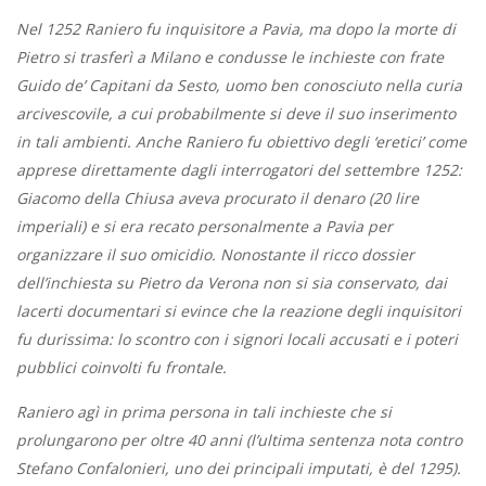
Nel 1252 Raniero fu inquisitore a Pavia, ma dopo la morte di
Pietro si trasferì a Milano e condusse le inchieste con frate
Guido de’ Capitani da Sesto, uomo ben conosciuto nella curia
arcivescovile, a cui probabilmente si deve il suo inserimento
in tali ambienti. Anche Raniero fu obiettivo degli ‘eretici’ come
apprese direttamente dagli interrogatori del settembre 1252:
Giacomo della Chiusa aveva procurato il denaro (20 lire
imperiali) e si era recato personalmente a Pavia per
organizzare il suo omicidio. Nonostante il ricco dossier
dell’inchiesta su Pietro da Verona non si sia conservato, dai
lacerti documentari si evince che la reazione degli inquisitori
fu durissima: lo scontro con i signori locali accusati e i poteri
pubblici coinvolti fu frontale.
Raniero agì in prima persona in tali inchieste che si
prolungarono per oltre 40 anni (l’ultima sentenza nota contro
Stefano Confalonieri, uno dei principali imputati, è del 1295).