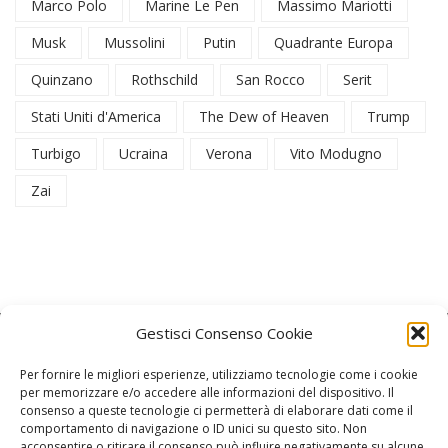
Marco Polo
Marine Le Pen
Massimo Mariotti
Musk
Mussolini
Putin
Quadrante Europa
Quinzano
Rothschild
San Rocco
Serit
Stati Uniti d'America
The Dew of Heaven
Trump
Turbigo
Ucraina
Verona
Vito Modugno
Zai
Gestisci Consenso Cookie
Per fornire le migliori esperienze, utilizziamo tecnologie come i cookie
per memorizzare e/o accedere alle informazioni del dispositivo. Il
consenso a queste tecnologie ci permetterà di elaborare dati come il
La Redazione
comportamento di navigazione o ID unici su questo sito. Non
acconsentire o ritirare il consenso può influire negativamente su alcune