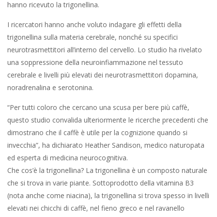
hanno ricevuto la trigonellina.
I ricercatori hanno anche voluto indagare gli effetti della
trigonellina sulla materia cerebrale, nonché su specifici
neurotrasmettitori all’interno del cervello. Lo studio ha rivelato
una soppressione della neuroinfiammazione nel tessuto
cerebrale e livelli più elevati dei neurotrasmettitori dopamina,
noradrenalina e serotonina.
“Per tutti coloro che cercano una scusa per bere più caffè,
questo studio convalida ulteriormente le ricerche precedenti che
dimostrano che il caffè è utile per la cognizione quando si
invecchia”, ha dichiarato Heather Sandison, medico naturopata
ed esperta di medicina neurocognitiva.
Che cos’è la trigonellina? La trigonellina è un composto naturale
che si trova in varie piante. Sottoprodotto della vitamina B3
(nota anche come niacina), la trigonellina si trova spesso in livelli
elevati nei chicchi di caffè, nel fieno greco e nel ravanello