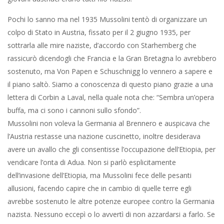
Pochi lo sanno ma nel 1935 Mussolini tentò di organizzare un
colpo di Stato in Austria, fissato per il 2 giugno 1935, per
sottrarla alle mire naziste, d’accordo con Starhemberg che
rassicurò dicendogli che Francia e la Gran Bretagna lo avrebbero
sostenuto, ma Von Papen e Schuschnigg lo vennero a sapere e
il piano saltò. Siamo a conoscenza di questo piano grazie a una
lettera di Corbin a Laval, nella quale nota che: “Sembra un’opera
buffa, ma ci sono i cannoni sullo sfondo”.
Mussolini non voleva la Germania al Brennero e auspicava che
l’Austria restasse una nazione cuscinetto, inoltre desiderava
avere un avallo che gli consentisse l’occupazione dell’Etiopia, per
vendicare l’onta di Adua. Non si parlò esplicitamente
dell’invasione dell’Etiopia, ma Mussolini fece delle pesanti
allusioni, facendo capire che in cambio di quelle terre egli
avrebbe sostenuto le altre potenze europee contro la Germania
nazista. Nessuno eccepì o lo avvertì di non azzardarsi a farlo. Se