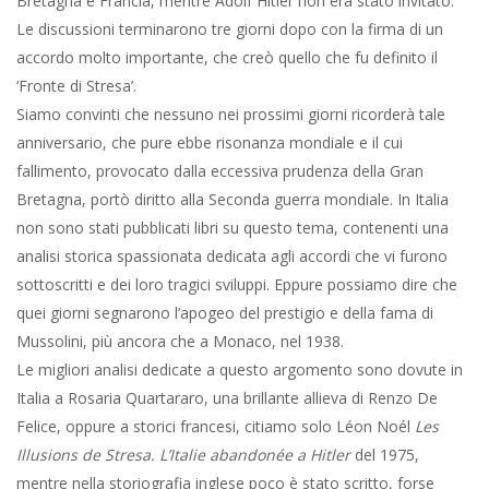
Bretagna e Francia, mentre Adolf Hitler non era stato invitato.
Le discussioni terminarono tre giorni dopo con la firma di un
accordo molto importante, che creò quello che fu definito il
‘Fronte di Stresa’.
Siamo convinti che nessuno nei prossimi giorni ricorderà tale
anniversario, che pure ebbe risonanza mondiale e il cui
fallimento, provocato dalla eccessiva prudenza della Gran
Bretagna, portò diritto alla Seconda guerra mondiale. In Italia
non sono stati pubblicati libri su questo tema, contenenti una
analisi storica spassionata dedicata agli accordi che vi furono
sottoscritti e dei loro tragici sviluppi. Eppure possiamo dire che
quei giorni segnarono l’apogeo del prestigio e della fama di
Mussolini, più ancora che a Monaco, nel 1938.
Le migliori analisi dedicate a questo argomento sono dovute in
Italia a Rosaria Quartararo, una brillante allieva di Renzo De
Felice, oppure a storici francesi, citiamo solo Léon Noél
Les
Illusions de Stresa. L’Italie abandonée a Hitler
del 1975,
mentre nella storiografia inglese poco è stato scritto, forse