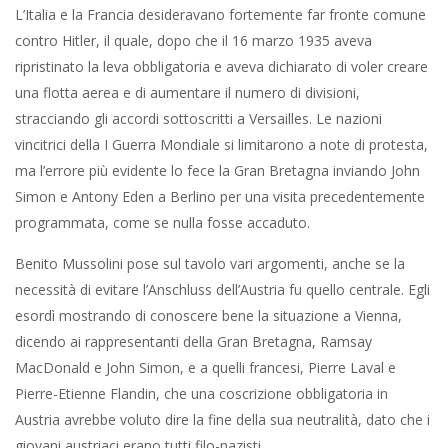
L’Italia e la Francia desideravano fortemente far fronte comune
contro Hitler, il quale, dopo che il 16 marzo 1935 aveva
ripristinato la leva obbligatoria e aveva dichiarato di voler creare
una flotta aerea e di aumentare il numero di divisioni,
stracciando gli accordi sottoscritti a Versailles. Le nazioni
vincitrici della I Guerra Mondiale si limitarono a note di protesta,
ma l’errore più evidente lo fece la Gran Bretagna inviando John
Simon e Antony Eden a Berlino per una visita precedentemente
programmata, come se nulla fosse accaduto.
Benito Mussolini pose sul tavolo vari argomenti, anche se la
necessità di evitare l’Anschluss dell’Austria fu quello centrale. Egli
esordì mostrando di conoscere bene la situazione a Vienna,
dicendo ai rappresentanti della Gran Bretagna, Ramsay
MacDonald e John Simon, e a quelli francesi, Pierre Laval e
Pierre-Etienne Flandin, che una coscrizione obbligatoria in
Austria avrebbe voluto dire la fine della sua neutralità, dato che i
giovani austriaci erano tutti filo-nazisti.