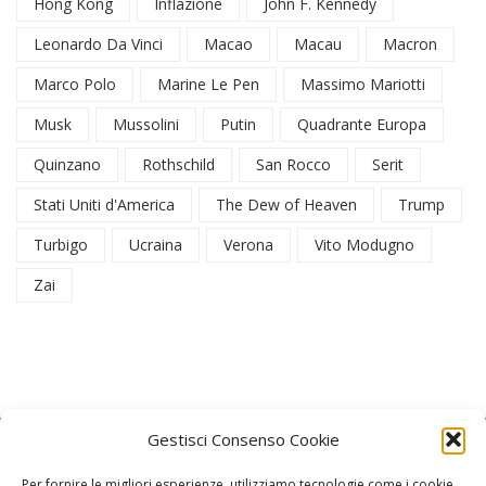
Hong Kong
Inflazione
John F. Kennedy
Leonardo Da Vinci
Macao
Macau
Macron
Marco Polo
Marine Le Pen
Massimo Mariotti
Musk
Mussolini
Putin
Quadrante Europa
Quinzano
Rothschild
San Rocco
Serit
Stati Uniti d'America
The Dew of Heaven
Trump
Turbigo
Ucraina
Verona
Vito Modugno
Zai
Gestisci Consenso Cookie
Per fornire le migliori esperienze, utilizziamo tecnologie come i cookie