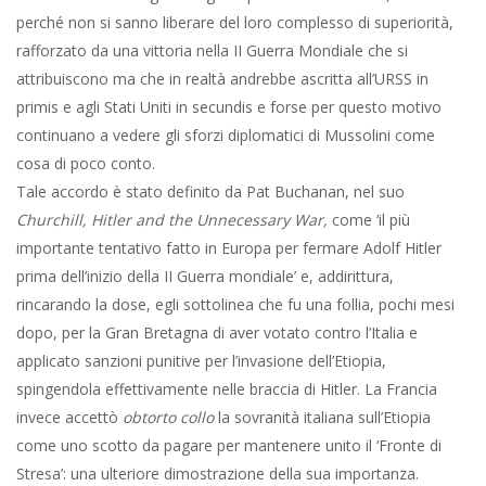
perché non si sanno liberare del loro complesso di superiorità,
rafforzato da una vittoria nella II Guerra Mondiale che si
attribuiscono ma che in realtà andrebbe ascritta all’URSS in
primis e agli Stati Uniti in secundis e forse per questo motivo
continuano a vedere gli sforzi diplomatici di Mussolini come
cosa di poco conto.
Tale accordo è stato definito da Pat Buchanan, nel suo
Churchill, Hitler and the Unnecessary War,
come ‘il più
importante tentativo fatto in Europa per fermare Adolf Hitler
prima dell’inizio della II Guerra mondiale’ e, addirittura,
rincarando la dose, egli sottolinea che fu una follia, pochi mesi
dopo, per la Gran Bretagna di aver votato contro l’Italia e
applicato sanzioni punitive per l’invasione dell’Etiopia,
spingendola effettivamente nelle braccia di Hitler. La Francia
invece accettò
obtorto collo
la sovranità italiana sull’Etiopia
come uno scotto da pagare per mantenere unito il ‘Fronte di
Stresa’: una ulteriore dimostrazione della sua importanza.