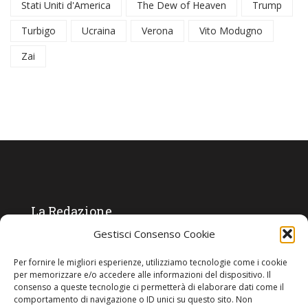
Stati Uniti d'America
The Dew of Heaven
Trump
Turbigo
Ucraina
Verona
Vito Modugno
Zai
La Redazione
Gestisci Consenso Cookie
Direttore responsabile:
Angelo Paratico
Per fornire le migliori esperienze, utilizziamo tecnologie come i cookie
Critica Letteraria:
Ambrogio Bianchi
per memorizzare e/o accedere alle informazioni del dispositivo. Il
consenso a queste tecnologie ci permetterà di elaborare dati come il
Vita Politica:
Ermete Barbieri
comportamento di navigazione o ID unici su questo sito. Non