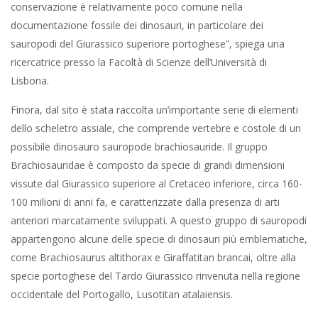
conservazione è relativamente poco comune nella
documentazione fossile dei dinosauri, in particolare dei
sauropodi del Giurassico superiore portoghese”, spiega una
ricercatrice presso la Facoltà di Scienze dell’Università di
Lisbona.
Finora, dal sito è stata raccolta un’importante serie di elementi
dello scheletro assiale, che comprende vertebre e costole di un
possibile dinosauro sauropode brachiosauride. Il gruppo
Brachiosauridae è composto da specie di grandi dimensioni
vissute dal Giurassico superiore al Cretaceo inferiore, circa 160-
100 milioni di anni fa, e caratterizzate dalla presenza di arti
anteriori marcatamente sviluppati. A questo gruppo di sauropodi
appartengono alcune delle specie di dinosauri più emblematiche,
come Brachiosaurus altithorax e Giraffatitan brancai, oltre alla
specie portoghese del Tardo Giurassico rinvenuta nella regione
occidentale del Portogallo, Lusotitan atalaiensis.