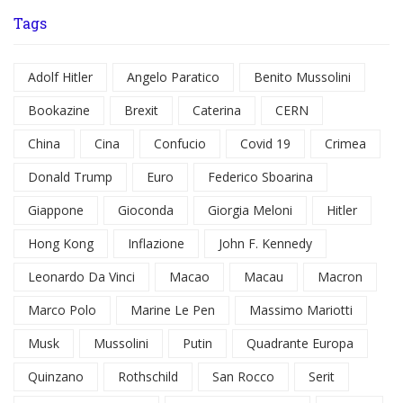
Tags
Adolf Hitler
Angelo Paratico
Benito Mussolini
Bookazine
Brexit
Caterina
CERN
China
Cina
Confucio
Covid 19
Crimea
Donald Trump
Euro
Federico Sboarina
Giappone
Gioconda
Giorgia Meloni
Hitler
Hong Kong
Inflazione
John F. Kennedy
Leonardo Da Vinci
Macao
Macau
Macron
Marco Polo
Marine Le Pen
Massimo Mariotti
Musk
Mussolini
Putin
Quadrante Europa
Quinzano
Rothschild
San Rocco
Serit