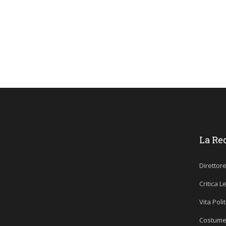
La Re
Direttor
Critica L
Vita Poli
Costume