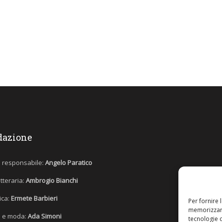
dazione
e responsabile:
Angelo Paratico
etteraria:
Ambrogio Bianchi
tica:
Ermete Barbieri
Per fornire 
memorizzare
 e moda:
Ada Simoni
tecnologie 