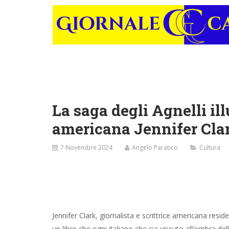
La saga degli Agnelli ill
americana Jennifer Cla
7 Novembre 2024
Angelo Paratico
Cultura
Jennifer Clark, giornalista e scrittrice americana resid
un libro che ogni italiano che sia vissuto all’ombra d