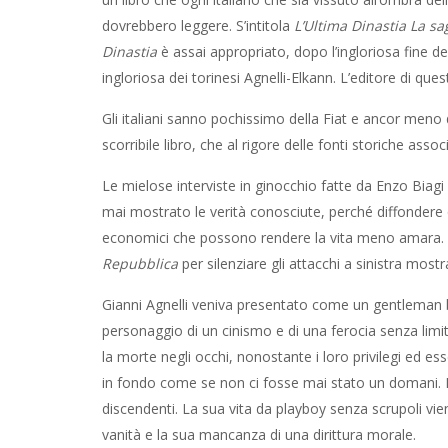
dovrebbero leggere. S’intitola
L’Ultima Dinastia La sa
Dinastia
è assai appropriato, dopo l’ingloriosa fine de
ingloriosa dei torinesi Agnelli-Elkann. L’editore di ques
Gli italiani sanno pochissimo della Fiat e ancor meno
scorribile libro, che al rigore delle fonti storiche assoc
Le mielose interviste in ginocchio fatte da Enzo Biagi e
mai mostrato le verità conosciute, perché diffondere qu
economici che possono rendere la vita meno amara. Inf
Repubblica
per silenziare gli attacchi a sinistra most
Gianni Agnelli veniva presentato come un gentleman 
personaggio di un cinismo e di una ferocia senza limi
la morte negli occhi, nonostante i loro privilegi ed es
in fondo come se non ci fosse mai stato un domani. Il
discendenti. La sua vita da playboy senza scrupoli vi
vanità e la sua mancanza di una dirittura morale.