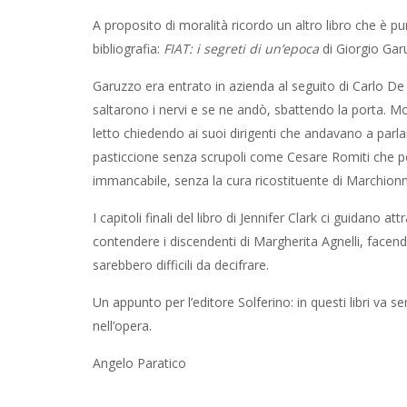
A proposito di moralità ricordo un altro libro che è p
bibliografia:
FIAT: i segreti di un’epoca
di Giorgio Gar
Garuzzo era entrato in azienda al seguito di Carlo D
saltarono i nervi e se ne andò, sbattendo la porta. Mo
letto chiedendo ai suoi dirigenti che andavano a parlar
pasticcione senza scrupoli come Cesare Romiti che po
immancabile, senza la cura ricostituente di Marchionn
I capitoli finali del libro di Jennifer Clark ci guidano 
contendere i discendenti di Margherita Agnelli, facend
sarebbero difficili da decifrare.
Un appunto per l’editore Solferino: in questi libri va
nell’opera.
Angelo Paratico