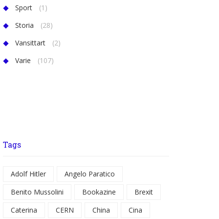
Sport
(1)
Storia
(28)
Vansittart
(2)
Varie
(107)
Tags
Adolf Hitler
Angelo Paratico
Benito Mussolini
Bookazine
Brexit
Caterina
CERN
China
Cina