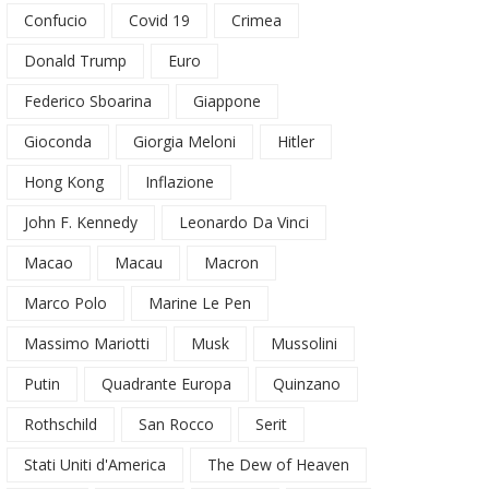
Confucio
Covid 19
Crimea
Donald Trump
Euro
Federico Sboarina
Giappone
Gioconda
Giorgia Meloni
Hitler
Hong Kong
Inflazione
John F. Kennedy
Leonardo Da Vinci
Macao
Macau
Macron
Marco Polo
Marine Le Pen
Massimo Mariotti
Musk
Mussolini
Putin
Quadrante Europa
Quinzano
Rothschild
San Rocco
Serit
Stati Uniti d'America
The Dew of Heaven