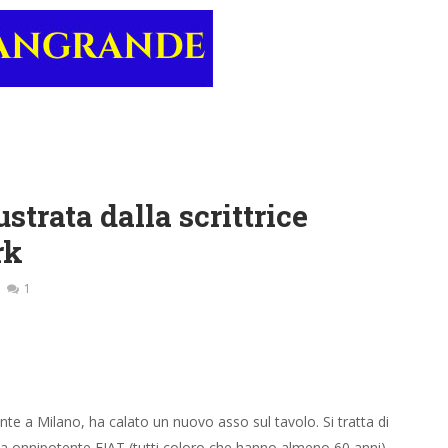
ustrata dalla scrittrice
rk
1
ente a Milano, ha calato un nuovo asso sul tavolo. Si tratta di
ella onnipotente FIAT (tutti coloro che hanno almeno 60 anni)