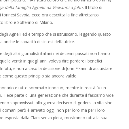
ga della famiglia Agnelli da Giovanni a John.
Il titolo di
i torinesi Savoia, ecco ora descritta la fine altrettanto
to libro è Solferino di Milano.
 degli Agnelli ed è tempo che si istruiscano, leggendo questo
ia anche le capacità di sintesi dell’autrice.
 degli altri giornalisti italiani nei decenni passati non hanno
elle verità in quegli anni voleva dire perdere i benefici
atti, e non a caso la decisione di John Elkann di acquistare
ra come questo principio sia ancora valido.
bonario e tutto sommato innocuo, mentre in realtà fu un
ti. Fece parte di una generazione che durante il fascismo vide
sendo sopravvissuti alla guerra decisero di godersi la vita sino
 domani però è arrivato oggi, non per loro ma per i loro
ene esposta dalla Clark senza pietà, mostrando tutta la sua