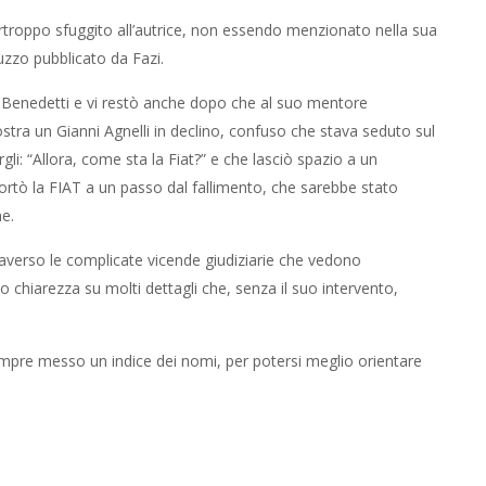
urtroppo sfuggito all’autrice, non essendo menzionato nella sua
uzzo pubblicato da Fazi.
e Benedetti e vi restò anche dopo che al suo mentore
stra un Gianni Agnelli in declino, confuso che stava seduto sul
gli: “Allora, come sta la Fiat?” e che lasciò spazio a un
rtò la FIAT a un passo dal fallimento, che sarebbe stato
e.
attraverso le complicate vicende giudiziarie che vedono
o chiarezza su molti dettagli che, senza il suo intervento,
 sempre messo un indice dei nomi, per potersi meglio orientare