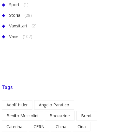
Sport
(1)
Storia
(28)
Vansittart
(2)
Varie
(107)
Tags
Adolf Hitler
Angelo Paratico
Benito Mussolini
Bookazine
Brexit
Caterina
CERN
China
Cina