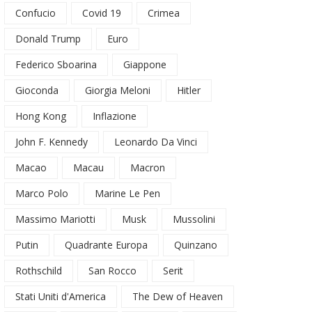
Confucio
Covid 19
Crimea
Donald Trump
Euro
Federico Sboarina
Giappone
Gioconda
Giorgia Meloni
Hitler
Hong Kong
Inflazione
John F. Kennedy
Leonardo Da Vinci
Macao
Macau
Macron
Marco Polo
Marine Le Pen
Massimo Mariotti
Musk
Mussolini
Putin
Quadrante Europa
Quinzano
Rothschild
San Rocco
Serit
Stati Uniti d'America
The Dew of Heaven