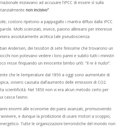
rnazionale iniziavano ad accusare l’IPCC di essere sì sulla
sostanzialmente
non incisivo”
.
abile, costoro ripetono a pappagallo i mantra diffusi dalla IPCC
arole. Molti scienziati, invece, paiono allinearsi per interesse
maniera assolutamente acritica tale pseudoscienza.
tian Andersen, dei tessitori di sete finissime che trovarono un
occhi non potevano vedere i loro panni e subito tutti i ministri
 gioco resse finquando un innocente bimbo urlò: “Il re è nudo!”.
mente che le temperature dal 1850 a oggi sono aumentate di
ropica, ovvero causata dall’aumento delle emissioni di CO2.
ta scientificità. Nel 1850 non vi era alcun metodo certo per
i casca l’asino.
 danni enormi alle economie dei paesi avanzati, promuovendo
pravvivere, e dunque la proibizione di usare motori a scoppio,
nergetico. Tutte le organizzazioni terroristiche del mondo non