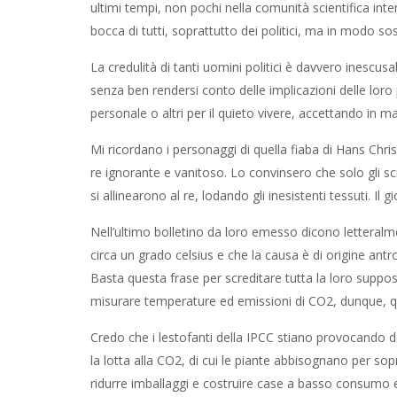
ultimi tempi, non pochi nella comunità scientifica inte
bocca di tutti, soprattutto dei politici, ma in modo 
La credulità di tanti uomini politici è davvero inescus
senza ben rendersi conto delle implicazioni delle loro p
personale o altri per il quieto vivere, accettando in 
Mi ricordano i personaggi di quella fiaba di Hans Chris
re ignorante e vanitoso. Lo convinsero che solo gli sci
si allinearono al re, lodando gli inesistenti tessuti. Il
Nell’ultimo bolletino da loro emesso dicono letteral
circa un grado celsius e che la causa è di origine ant
Basta questa frase per screditare tutta la loro suppos
misurare temperature ed emissioni di CO2, dunque, qu
Credo che i lestofanti della IPCC stiano provocando
la lotta alla CO2, di cui le piante abbisognano per so
ridurre imballaggi e costruire case a basso consumo e