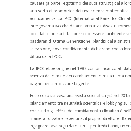
causate (a parte l’egotismo dei suoi attivisti) dalla lo
una sorta di promotrice dei una scienza matematica,
acriticamente. La IPCC (International Panel for Clima
intergovernativo che da anni annunzia disastri immi
loro dati o presunti tali possono essere facilmente s
pasdaran di Ultima Generazione, blanditi dalla sinist
televisione, dove candidamente dichiarano che la loro 
diffusi dalla IPCC.
La IPCC ebbe origine nel 1988 con un incarico affidat
scienza del clima e dei cambiamenti climatici”, ma non
pagine per terrorizzare la gente
Ecco cosa scriveva una rivista scientifica già nel 2015:
bilanciamento tra neutralità scientifica e lobbying sul 
che studia gli effetti del
cambiamento climatico
è nell
maniera forzata e repentina, il proprio direttore, Raj
ingegnere, aveva guidato l’IPCC per
tredici anni
, un’en