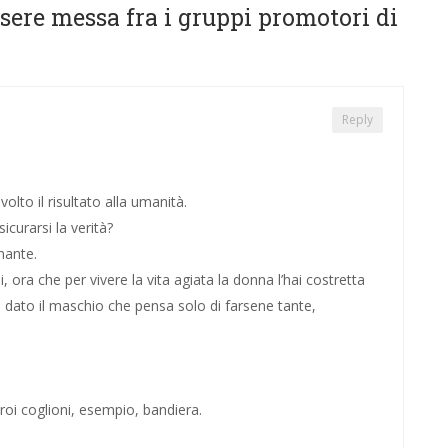
sere messa fra i gruppi promotori di
Reply
olto il risultato alla umanità.
icurarsi la verità?
nante.
 ora che per vivere la vita agiata la donna l’hai costretta
i dato il maschio che pensa solo di farsene tante,
roi coglioni, esempio, bandiera.