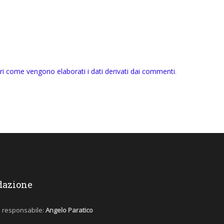
ri come vengono elaborati i dati derivati dai commenti
.
dazione
e responsabile:
Angelo Paratico