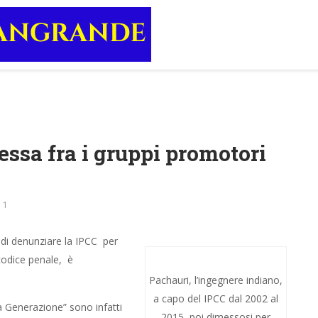
ssa fra i gruppi promotori
1
di denunziare la IPCC per
 codice penale, è
Pachauri, l’ingegnere indiano,
a capo del IPCC dal 2002 al
ma Generazione” sono infatti
2015, poi dimessosi per