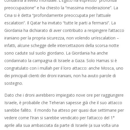
condanna a livello mondiale. L’Egitto ha espresso “profonda
preoccupazione” e ha chiesto la “massima moderazione”. La
Cina si è detta “profondamente preoccupata per l’attuale
escalation”. Il Qatar ha invitato “tutte le parti a fermarsi”. La
Giordania ha dichiarato di aver contribuito a respingere l’attacco
iraniano per la propria sicurezza, non volendo un’escalation –
infatti, alcune schegge delle intercettazioni della scorsa notte
sono cadute sul suolo giordano. La Giordania ha anche
condannato la campagna di Israele a Gaza. Solo Hamas si è
congratulato con i mullah per il loro attacco: anche Mosca, uno
dei principali clienti dei droni iraniani, non ha avuto parole di
sostegno.
Dato che i droni avrebbero impiegato nove ore per raggiungere
Israele, è probabile che Teheran sapesse già che il suo attacco
sarebbe fallito. Il mondo ha atteso per quasi due settimane per
vedere come l’Iran si sarebbe vendicato per l’attacco del 1°
aprile alla sua ambasciata da parte di Israele (a sua volta una