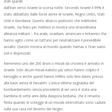
stati sparati
dall’Iran verso Israele la scorsa notte. Secondo Israele il 99% è
stato abbattuto dalle forze aeree di Israele, Regno Unito, Stati
Uniti e Giordania. Questo attacco piuttosto che indebolire
Israele, ha finito per mettere in mostra una straordinaria
alleanza militare – fra arabi, israeliani, americani e britannici che
hanno agito come un tutt’uno per neutralizzare il prevedibile
assalto. Questo mostra al mondo quando Hamas e l’Iran siano
soli e disprezzati.
Nemmeno uno dei 200 droni o missili da crociera è arrivato in
Israele. Solo alcuni missili balistici più veloci hanno colpito il
bersaglio e anche questi hanno inflitto solo lievi danni, presso
alla base aerea di Nevatim. L’unica vittima segnalata del
bombardamento senza precedenti di ieri sera è stata una
bambina di sette anni della diaspora beduina, che è rimasta
ferita quando le schegge di un missile intercettato sono cadute
sulla sua casa nel deserto del Negev.