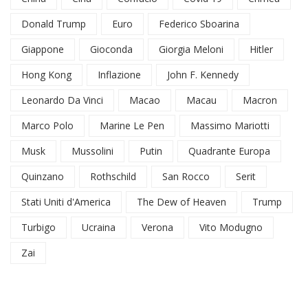
Donald Trump
Euro
Federico Sboarina
Giappone
Gioconda
Giorgia Meloni
Hitler
Hong Kong
Inflazione
John F. Kennedy
Leonardo Da Vinci
Macao
Macau
Macron
Marco Polo
Marine Le Pen
Massimo Mariotti
Musk
Mussolini
Putin
Quadrante Europa
Quinzano
Rothschild
San Rocco
Serit
Stati Uniti d'America
The Dew of Heaven
Trump
Turbigo
Ucraina
Verona
Vito Modugno
Zai