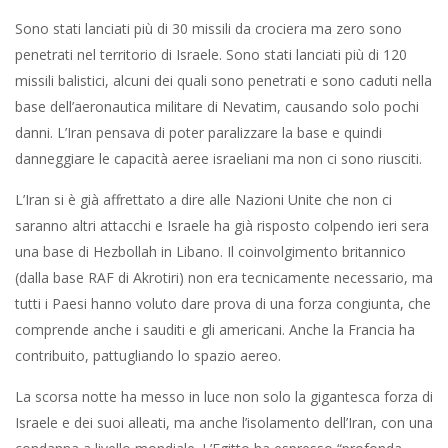
Sono stati lanciati più di 30 missili da crociera ma zero sono
penetrati nel territorio di Israele. Sono stati lanciati più di 120
missili balistici, alcuni dei quali sono penetrati e sono caduti nella
base dell’aeronautica militare di Nevatim, causando solo pochi
danni. L’Iran pensava di poter paralizzare la base e quindi
danneggiare le capacità aeree israeliani ma non ci sono riusciti.
L’Iran si è già affrettato a dire alle Nazioni Unite che non ci
saranno altri attacchi e Israele ha già risposto colpendo ieri sera
una base di Hezbollah in Libano. Il coinvolgimento britannico
(dalla base RAF di Akrotiri) non era tecnicamente necessario, ma
tutti i Paesi hanno voluto dare prova di una forza congiunta, che
comprende anche i sauditi e gli americani. Anche la Francia ha
contribuito, pattugliando lo spazio aereo.
La scorsa notte ha messo in luce non solo la gigantesca forza di
Israele e dei suoi alleati, ma anche l’isolamento dell’Iran, con una