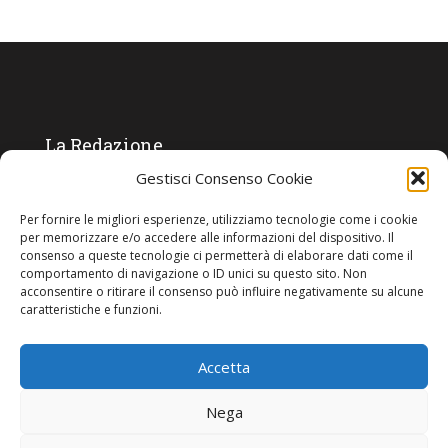
La Redazione
Gestisci Consenso Cookie
Direttore responsabile:
Angelo Paratico
Per fornire le migliori esperienze, utilizziamo tecnologie come i cookie
Critica Letteraria:
Ambrogio Bianchi
per memorizzare e/o accedere alle informazioni del dispositivo. Il
consenso a queste tecnologie ci permetterà di elaborare dati come il
Vita Politica:
Ermete Barbieri
comportamento di navigazione o ID unici su questo sito. Non
acconsentire o ritirare il consenso può influire negativamente su alcune
Costume e moda:
Ada Simoni
caratteristiche e funzioni.
Accetta
Copyright © 2022 Giornale Cangrande. Tutti i diritti sono riservati.
Nega