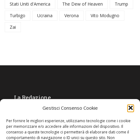
Stati Uniti d'America
The Dew of Heaven
Trump
Turbigo
Ucraina
Verona
Vito Modugno
Zai
La Redazione
Gestisci Consenso Cookie
Direttore responsabile:
Angelo Paratico
Per fornire le migliori esperienze, utilizziamo tecnologie come i cookie
Critica Letteraria:
Ambrogio Bianchi
per memorizzare e/o accedere alle informazioni del dispositivo. Il
consenso a queste tecnologie ci permetterà di elaborare dati come il
Vita Politica:
Ermete Barbieri
comportamento di navigazione o ID unici su questo sito. Non