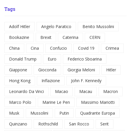
Tags
Adolf Hitler
Angelo Paratico
Benito Mussolini
Bookazine
Brexit
Caterina
CERN
China
Cina
Confucio
Covid 19
Crimea
Donald Trump
Euro
Federico Sboarina
Giappone
Gioconda
Giorgia Meloni
Hitler
Hong Kong
Inflazione
John F. Kennedy
Leonardo Da Vinci
Macao
Macau
Macron
Marco Polo
Marine Le Pen
Massimo Mariotti
Musk
Mussolini
Putin
Quadrante Europa
Quinzano
Rothschild
San Rocco
Serit