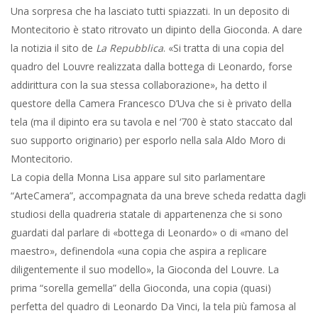
Una sorpresa che ha lasciato tutti spiazzati. In un deposito di
Montecitorio è stato ritrovato un dipinto della Gioconda. A dare
la notizia il sito de
La Repubblica
. «Si tratta di una copia del
quadro del Louvre realizzata dalla bottega di Leonardo, forse
addirittura con la sua stessa collaborazione», ha detto il
questore della Camera Francesco D’Uva che si è privato della
tela (ma il dipinto era su tavola e nel ‘700 è stato staccato dal
suo supporto originario) per esporlo nella sala Aldo Moro di
Montecitorio.
La copia della Monna Lisa appare sul sito parlamentare
“ArteCamera”, accompagnata da una breve scheda redatta dagli
studiosi della quadreria statale di appartenenza che si sono
guardati dal parlare di «bottega di Leonardo» o di «mano del
maestro», definendola «una copia che aspira a replicare
diligentemente il suo modello», la Gioconda del Louvre. La
prima “sorella gemella” della Gioconda, una copia (quasi)
perfetta del quadro di Leonardo Da Vinci, la tela più famosa al