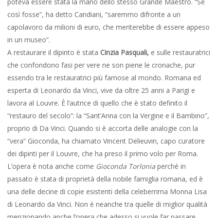
poteva essere stata la mano dello stesso Grande Maestro. “Se
così fosse”, ha detto Candiani, “saremmo difronte a un
capolavoro da milioni di euro, che meriterebbe di essere appeso
in un museo”.
A restaurare il dipinto è stata
Cinzia Pasquali,
e sulle restauratrici
che confondono fasi per vere ne son piene le cronache, pur
essendo tra le restauratrici più famose al mondo. Romana ed
esperta di Leonardo da Vinci, vive da oltre 25 anni a Parigi e
lavora al Louvre. È l’autrice di quello che è stato definito il
“restauro del secolo”: la “Sant’Anna con la Vergine e il Bambino”,
proprio di Da Vinci. Quando si è accorta delle analogie con la
“vera” Gioconda, ha chiamato Vincent Delieuvin, capo curatore
dei dipinti per il Louvre, che ha preso il primo volo per Roma.
L’opera è nota anche come
Gioconda Torlonia
perché in
passato è stata di proprietà della nobile famiglia romana, ed è
una delle decine di copie esistenti della celeberrima Monna Lisa
di Leonardo da Vinci. Non è neanche tra quelle di miglior qualità
menzionando anche l’opera che adesso si vuole far passare