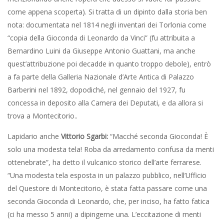
come appena scoperta). Si tratta di un dipinto dalla storia ben
nota: documentata nel 1814 negli inventari dei Torlonia come
“copia della Gioconda di Leonardo da Vinci” (fu attribuita a
Bernardino Luini da Giuseppe Antonio Guattani, ma anche
quest’attribuzione poi decadde in quanto troppo debole), entrò
a fa parte della Galleria Nazionale d’Arte Antica di Palazzo
Barberini nel 1892, dopodiché, nel gennaio del 1927, fu
concessa in deposito alla Camera dei Deputati, e da allora si
trova a Montecitorio..
Lapidario anche
Vittorio Sgarbi:
“Macché seconda Gioconda! È
solo una modesta tela! Roba da arredamento confusa da menti
ottenebrate”, ha detto il vulcanico storico dell’arte ferrarese.
“Una modesta tela esposta in un palazzo pubblico, nell’Ufficio
del Questore di Montecitorio, è stata fatta passare come una
seconda Gioconda di Leonardo, che, per inciso, ha fatto fatica
(ci ha messo 5 anni) a dipingerne una. L’eccitazione di menti