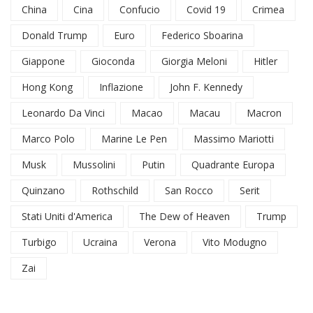
China
Cina
Confucio
Covid 19
Crimea
Donald Trump
Euro
Federico Sboarina
Giappone
Gioconda
Giorgia Meloni
Hitler
Hong Kong
Inflazione
John F. Kennedy
Leonardo Da Vinci
Macao
Macau
Macron
Marco Polo
Marine Le Pen
Massimo Mariotti
Musk
Mussolini
Putin
Quadrante Europa
Quinzano
Rothschild
San Rocco
Serit
Stati Uniti d'America
The Dew of Heaven
Trump
Turbigo
Ucraina
Verona
Vito Modugno
Zai