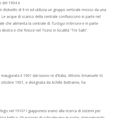
o del 1904 e
 dislivello di 9 m ed utilizza un gruppo verticale mosso da una
Le acque di scarico della centrale confluiscono in parte nel
ale che alimenta la centrale di
Turbigo Inferiore
e in parte
stra e che finisce nel Ticino in località “Tre Salti”.
inaugurata il 1901 dal nuovo re d’Italia, Vittorio Emanuele III.
 ottobre 1901, e disegnata da Achille Beltrame, ha
rbigo nel 1910? I giapponesi erano alla ricerca di sistemi per
stria bellica. Gli europei gli schiudevano le porte, immaginando