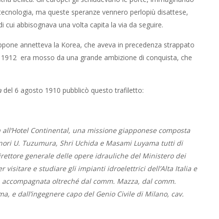
ra tecnologia, ma queste speranze vennero perlopiù disattese,
di cui abbisognava una volta capita la via da seguire.
iappone annetteva la Korea, che aveva in precedenza strappato
 nel 1912 era mosso da una grande ambizione di conquista, che
a
del 6 agosto 1910 pubblicò questo trafiletto:
sa all’Hotel Continental, una missione giapponese composta
nori U. Tuzumura, Shri Uchida e Masami Luyama tutti di
ettore generale delle opere idrauliche del Ministero dei
isitare e studiare gli impianti idroelettrici dell’Alta Italia e
a, accompagnata oltreché dal comm. Mazza, dal comm.
ma, e dall’ingegnere capo del Genio Civile di Milano, cav.