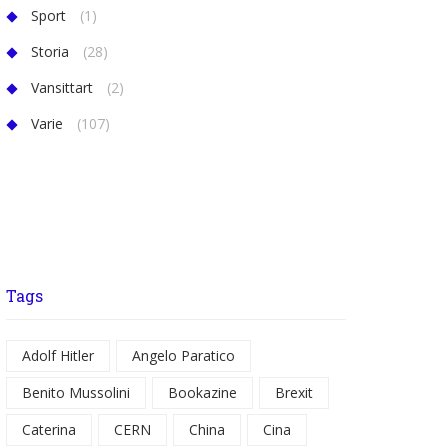
Sport
(1)
Storia
(28)
Vansittart
(2)
Varie
(107)
Tags
Adolf Hitler
Angelo Paratico
Benito Mussolini
Bookazine
Brexit
Caterina
CERN
China
Cina