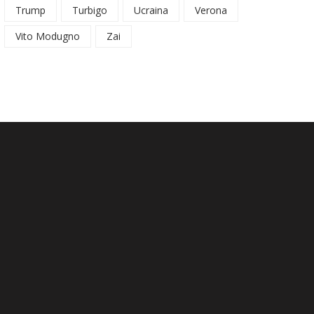
Trump
Turbigo
Ucraina
Verona
Vito Modugno
Zai