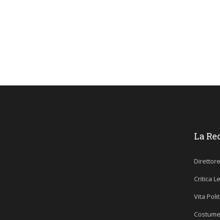
La Re
Direttor
Critica L
Vita Poli
Costume