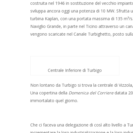
costruita nel 1946 in sostituzione del vecchio impiant
sviluppa ancora oggi una potenza di 10 MW. Sfrutta un
turbina Kaplan, con una portata massima di 135 m³/s. 
Naviglio Grande, in parte nel Ticino attraverso un can
vengono scaricate nel Canale Turbighetto, posto sulla de
Centrale Inferiore di Turbigo
Non lontano da Turbigo si trova la centrale di Vizzola, 
Una copertina della
Domenica del Corriere
datata 20
immortalato quel giorno.
Che ci faceva una delegazione di così alto livello a Tu
incrementare la loro industrializzazione e la loro indu