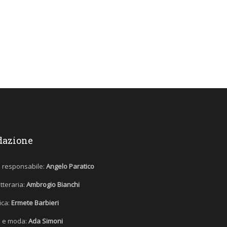
dazione
e responsabile:
Angelo Paratico
etteraria:
Ambrogio Bianchi
tica:
Ermete Barbieri
 e moda:
Ada Simoni