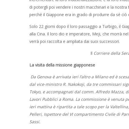
di potergli poi vendere i nostri macchinari e la nost
perché il Giappone era in grado di produrre da sé ciò 
Solo 22 giorni dopo il loro passaggio a Turbigo, il G
alla Cina. Il loro dio e imperatore, Meji, che morrà
verrà poi raccolta e ampliata dai suoi successori.
Il
Corriere della Ser
La visita della missione giapponese
Da Genova è arrivata ieri l’altro a Milano ed è sce
dal vice-ministro R. Nakokoji, da tre
commissari sig
Tokyo, e accompagnati dal comm. Alfredo Mazza, dir
Lavori Pubblici a Roma.
La commissione è venuta per v
ieri mattina è ripartita a tale scopo per la V
altellin
Pelleri, Ispettore del VI compartimento Civile di Par
Sassi.