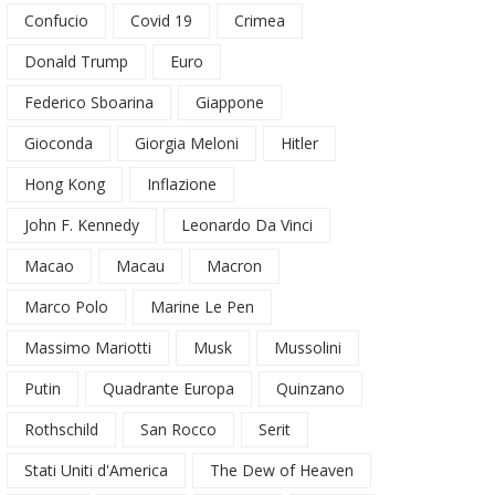
Confucio
Covid 19
Crimea
Donald Trump
Euro
Federico Sboarina
Giappone
Gioconda
Giorgia Meloni
Hitler
Hong Kong
Inflazione
John F. Kennedy
Leonardo Da Vinci
Macao
Macau
Macron
Marco Polo
Marine Le Pen
Massimo Mariotti
Musk
Mussolini
Putin
Quadrante Europa
Quinzano
Rothschild
San Rocco
Serit
Stati Uniti d'America
The Dew of Heaven