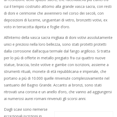
cui il tempio costruito attorno alla grande vasca sacra, con resti
di doni e cerimonie che avvennero nel corso dei secoli, con
deposizioni di lucerne, unguentari di vetro, bronzetti votivi, ex
voto in terracotta dipinta e foglie d’oro.
All’interno della vasca sacra migliaia di doni votivi assolutamente
unici e preziosi nella loro bellezza, sono stati protetti protetti
dalla corrosione dall’acqua termale dal fango argilloso. Si tratta
per lo più di offerte in metallo pregiato fra cui quattro nuove
statue, braccia, teste votive e gambe con iscrizioni, assieme a
strumenti rituali, monete di età repubblicana e imperiale, che
portano a più di 10.000 quelle rinvenute complessivamente nel
santuario del Bagno Grande. Accanto ai bronzi, sono stati
ritrovati una corona e un anello d’oro, che vanno ad aggiungersi
ai numerosi aurei romani rinvenuti gli scorsi anni.
Dagli scavi sono riemerse
eccezionali iscrizioni in