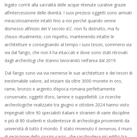
legato com’è alla sacralità delle acque ritenute curative grazie
all’intercessione delle divinità. I suoi preziosi oggetti sono arrivati
miracolosamente intatti fino a noi perché quando venne
dismesso all’inizio del V secolo d.C. non fu distrutto, ma fu
chiuso ritualmente, con rispetto, mantenendo intatte le
architetture e consegnando al tempo i suoi tesori, sommersi via
via dal fango, che non li ha intaccati e dove sono stati ritrovati
dagli archeologi che stanno lavorando nell’area dal 2019.
Dal fango sono via via riemerse le sue architetture e dei tesori di
inestimabile valore, ad iniziare da oltre 3000 monete in oro,
rame, bronzo e argento d’epoca romana perfettamente
conservate, oggetti d’oro, lamine e suppellettili. Le ricerche
archeologiche realizzate tra giugno e ottobre 2024 hanno visto
impegnati oltre 90 specialisti italiani e stranieri di varie discipline
e più di 80 studenti e studentesse di archeologia provenienti da
università di tutto il mondo. È stato rinvenuto il
temenos,
il muro
di recinzione dello spazio sacro, che racchiudeva più edifici tra