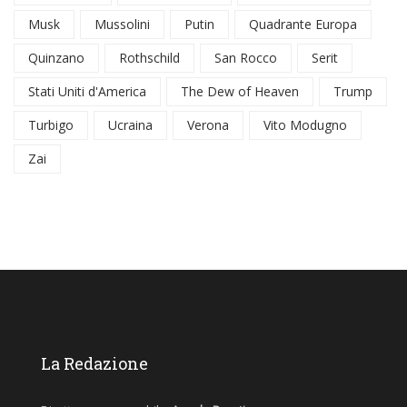
Musk
Mussolini
Putin
Quadrante Europa
Quinzano
Rothschild
San Rocco
Serit
Stati Uniti d'America
The Dew of Heaven
Trump
Turbigo
Ucraina
Verona
Vito Modugno
Zai
La Redazione