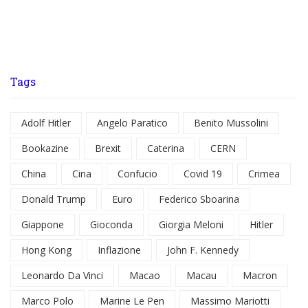
Tags
Adolf Hitler
Angelo Paratico
Benito Mussolini
Bookazine
Brexit
Caterina
CERN
China
Cina
Confucio
Covid 19
Crimea
Donald Trump
Euro
Federico Sboarina
Giappone
Gioconda
Giorgia Meloni
Hitler
Hong Kong
Inflazione
John F. Kennedy
Leonardo Da Vinci
Macao
Macau
Macron
Marco Polo
Marine Le Pen
Massimo Mariotti