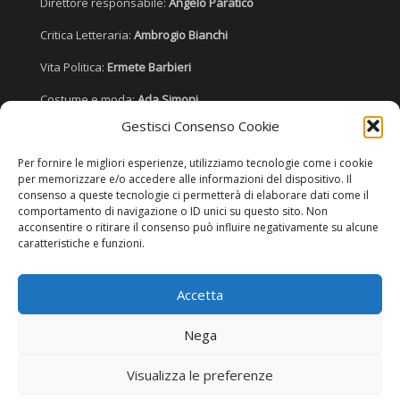
Direttore responsabile:
Angelo Paratico
Critica Letteraria:
Ambrogio Bianchi
Vita Politica:
Ermete Barbieri
Costume e moda:
Ada Simoni
Gestisci Consenso Cookie
Per fornire le migliori esperienze, utilizziamo tecnologie come i cookie
Copyright © 2022 Giornale Cangrande. Tutti i diritti sono riservati.
per memorizzare e/o accedere alle informazioni del dispositivo. Il
consenso a queste tecnologie ci permetterà di elaborare dati come il
comportamento di navigazione o ID unici su questo sito. Non
acconsentire o ritirare il consenso può influire negativamente su alcune
caratteristiche e funzioni.
Accetta
Nega
Visualizza le preferenze