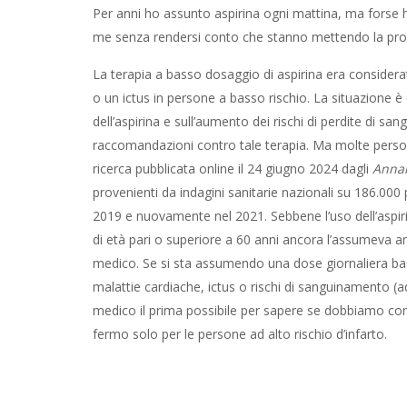
Per anni ho assunto aspirina ogni mattina, ma forse
me senza rendersi conto che stanno mettendo la propr
La terapia a basso dosaggio di aspirina era consider
o un ictus in persone a basso rischio. La situazione è
dell’aspirina e sull’aumento dei rischi di perdite di s
raccomandazioni contro tale terapia. Ma molte perso
ricerca pubblicata online il 24 giugno 2024 dagli
Annal
provenienti da indagini sanitarie nazionali su 186.000 p
2019 e nuovamente nel 2021. Sebbene l’uso dell’aspirin
di età pari o superiore a 60 anni ancora l’assumeva a
medico. Se si sta assumendo una dose giornaliera bass
malattie cardiache, ictus o rischi di sanguinamento (a
medico il prima possibile per sapere se dobbiamo cont
fermo solo per le persone ad alto rischio d’infarto.