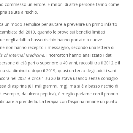
 ho commesso un errore. E milioni di altre persone fanno come
ia salute a rischio.
ata un modo semplice per aiutare a prevenire un primo infarto
 cambiata dal 2019, quando le prove sui benefici limitati
angue negli adulti a basso rischio hanno portato a nuove
ne non hanno recepito il messaggio, secondo una lettera di
s of Internal Medicine.
I ricercatori hanno analizzato i dati
ersone di età pari o superiore a 40 anni, raccolti tra il 2012 e il
a sia diminuito dopo il 2019, quasi un terzo degli adulti sani
ncora nel 2021 e circa 1 su 20 la stava usando senza consiglio
a di aspirina (81 milligrammi, mg), ma si è a basso rischio di
d esempio, da ulcera peptica), è meglio parlarne con il proprio
inuare a prenderla. La terapia con l’aspirina rimane un punto