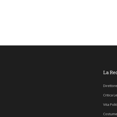
La Re
Direttor
Critica L
Vita Poli
Costume