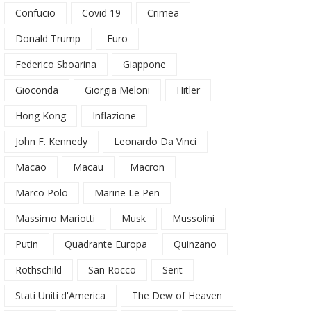
Confucio
Covid 19
Crimea
Donald Trump
Euro
Federico Sboarina
Giappone
Gioconda
Giorgia Meloni
Hitler
Hong Kong
Inflazione
John F. Kennedy
Leonardo Da Vinci
Macao
Macau
Macron
Marco Polo
Marine Le Pen
Massimo Mariotti
Musk
Mussolini
Putin
Quadrante Europa
Quinzano
Rothschild
San Rocco
Serit
Stati Uniti d'America
The Dew of Heaven