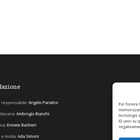
dazione
e responsabile:
Angelo Paratico
Per fornire 
memorizzare
etteraria:
Ambrogio Bianchi
tecnologie 
ID unici su 
tica:
Ermete Barbieri
negativament
 e moda:
Ada Simoni