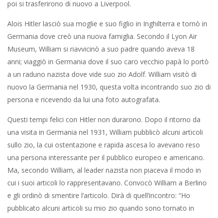
poi si trasferirono di nuovo a Liverpool.
Alois Hitler lasciò sua moglie e suo figlio in Inghilterra e tornò in
Germania dove creò una nuova famiglia. Secondo il Lyon Air
Museum, William si riavvicinò a suo padre quando aveva 18
anni; viaggiò in Germania dove il suo caro vecchio papà lo portò
a un raduno nazista dove vide suo zio Adolf. William visitò di
nuovo la Germania nel 1930, questa volta incontrando suo zio di
persona e ricevendo da lui una foto autografata.
Questi tempi felici con Hitler non durarono. Dopo il ritorno da
una visita in Germania nel 1931, William pubblicò alcuni articoli
sullo zio, la cui ostentazione e rapida ascesa lo avevano reso
una persona interessante per il pubblico europeo e americano.
Ma, secondo William, al leader nazista non piaceva il modo in
cui i suoi articoli lo rappresentavano. Convocò William a Berlino
e gli ordinò di smentire l’articolo. Dirà di quell’incontro: “Ho
pubblicato alcuni articoli su mio zio quando sono tornato in