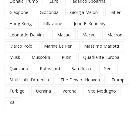
Donald Trump
Euro
Federico Sboarina
Giappone
Gioconda
Giorgia Meloni
Hitler
Hong Kong
Inflazione
John F. Kennedy
Leonardo Da Vinci
Macao
Macau
Macron
Marco Polo
Marine Le Pen
Massimo Mariotti
Musk
Mussolini
Putin
Quadrante Europa
Quinzano
Rothschild
San Rocco
Serit
Stati Uniti d'America
The Dew of Heaven
Trump
Turbigo
Ucraina
Verona
Vito Modugno
Zai