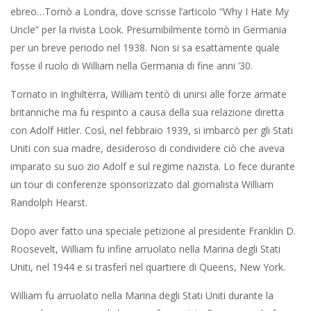
ebreo…Tornò a Londra, dove scrisse l’articolo “Why I Hate My
Uncle” per la rivista Look. Presumibilmente tornò in Germania
per un breve periodo nel 1938. Non si sa esattamente quale
fosse il ruolo di William nella Germania di fine anni ’30.
Tornato in Inghilterra, William tentò di unirsi alle forze armate
britanniche ma fu respinto a causa della sua relazione diretta
con Adolf Hitler. Così, nel febbraio 1939, si imbarcò per gli Stati
Uniti con sua madre, desideroso di condividere ciò che aveva
imparato su suo zio Adolf e sul regime nazista. Lo fece durante
un tour di conferenze sponsorizzato dal giornalista William
Randolph Hearst.
Dopo aver fatto una speciale petizione al presidente Franklin D.
Roosevelt, William fu infine arruolato nella Marina degli Stati
Uniti, nel 1944 e si trasferì nel quartiere di Queens, New York.
William fu arruolato nella Marina degli Stati Uniti durante la