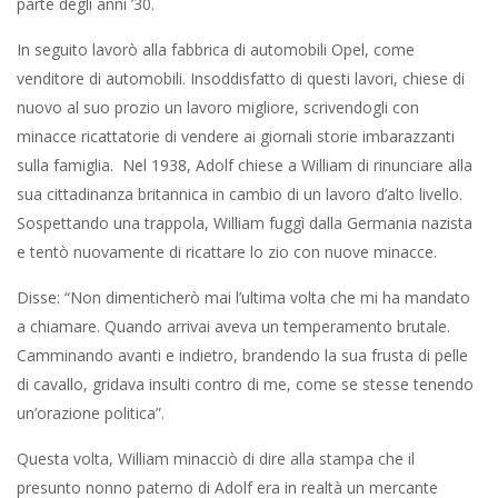
parte degli anni ’30.
In seguito lavorò alla fabbrica di automobili Opel, come
venditore di automobili. Insoddisfatto di questi lavori, chiese di
nuovo al suo prozio un lavoro migliore, scrivendogli con
minacce ricattatorie di vendere ai giornali storie imbarazzanti
sulla famiglia. Nel 1938, Adolf chiese a William di rinunciare alla
sua cittadinanza britannica in cambio di un lavoro d’alto livello.
Sospettando una trappola, William fuggì dalla Germania nazista
e tentò nuovamente di ricattare lo zio con nuove minacce.
Disse: “Non dimenticherò mai l’ultima volta che mi ha mandato
a chiamare. Quando arrivai aveva un temperamento brutale.
Camminando avanti e indietro, brandendo la sua frusta di pelle
di cavallo, gridava insulti contro di me, come se stesse tenendo
un’orazione politica”.
Questa volta, William minacciò di dire alla stampa che il
presunto nonno paterno di Adolf era in realtà un mercante