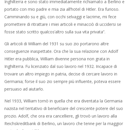
Inghilterra e sono stato immediatamente richiamato a Berlino e
portato con mio padre e mia zia all’hotel di Hitler. Era furioso.
Camminando su e giù, con occhi selvaggi e lacrime, mi fece
promettere di ritrattare i miei articoli e minacciò di uccidersi se
fosse stato scritto qualcos’altro sulla sua vita privata”.
Gli articoli di William del 1931 su suo zio portarono altre
conseguenze inaspettate. Ora che la sua relazione con Adolf
Hitler era pubblica, William divenne persona non grata in
Inghilterra. Fu licenziato dal suo lavoro nel 1932. Incapace di
trovare un altro impiego in patria, decise di cercare lavoro in
Germania; forse il suo zio sempre più influente, poteva essere
persuaso ad aiutarlo.
Nel 1933, William tornò in quella che era diventata la Germania
nazista nel tentativo di beneficiare del crescente potere del suo
prozio. Adolf, che ora era cancelliere, gli trovò un lavoro alla
Reichskreditbank di Berlino, un lavoro che tenne per la maggior