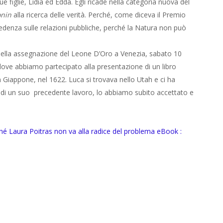
 figlie, Lidia ed Edda. Egli ricade nella categoria nuova del
nin
alla ricerca delle verità. Perché, come diceva il Premio
denza sulle relazioni pubbliche, perché la Natura non può
della assegnazione del Leone D’Oro a Venezia, sabato 10
ve abbiamo partecipato alla presentazione di un libro
n Giappone, nel 1622. Luca si trovava nello Utah e ci ha
 di un suo precedente lavoro, lo abbiamo subito accettato e
hé Laura Poitras non va alla radice del problema eBook :