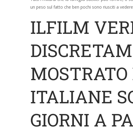
un peso sul fatto che ben pochi sono riusciti a vedere
ILFILM VER
DISCRETA
MOSTRATO 
ITALIANE S
GIORNI A P