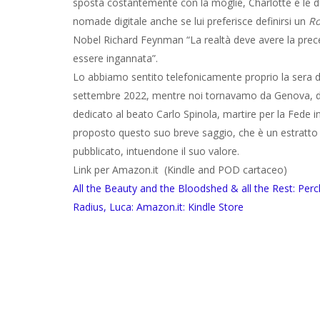
sposta costantemente con la moglie, Charlotte e le due
nomade digitale anche se lui preferisce definirsi un
Ro
Nobel Richard Feynman “La realtà deve avere la prece
essere ingannata”.
Lo abbiamo sentito telefonicamente proprio la sera 
settembre 2022, mentre noi tornavamo da Genova, do
dedicato al beato Carlo Spinola, martire per la Fede i
proposto questo suo breve saggio, che è un estratto
pubblicato, intuendone il suo valore.
Link per Amazon.it (Kindle and POD cartaceo)
All the Beauty and the Bloodshed & all the Rest: Perc
Radius, Luca: Amazon.it: Kindle Store