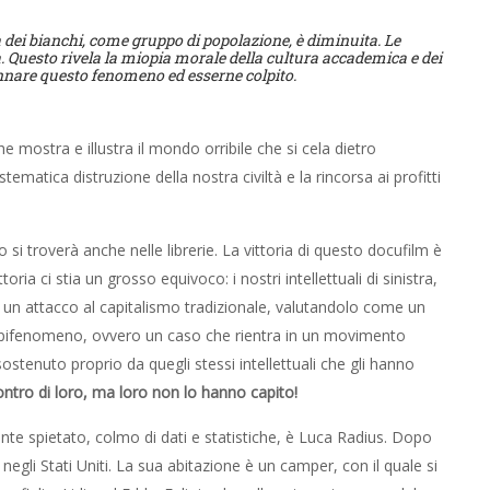
ta dei bianchi, come gruppo di popolazione, è diminuita. Le
tà. Questo rivela la miopia morale della cultura accademica e dei
nare questo fenomeno ed esserne colpito.
e mostra e illustra il mondo orribile che si cela dietro
istematica distruzione della nostra civiltà e la rincorsa ai profitti
si troverà anche nelle librerie. La vittoria di questo docufilm è
ria ci stia un grosso equivoco: i nostri intellettuali di sinistra,
un attacco al capitalismo tradizionale, valutandolo come un
 epifenomeno, ovvero un caso che rientra in un movimento
ostenuto proprio da quegli stessi intellettuali che gli hanno
contro di loro, ma loro non lo hanno capito!
e spietato, colmo di dati e statistiche, è
Luca Radius. Dopo
negli Stati Uniti. La sua abitazione è un camper, con il quale si