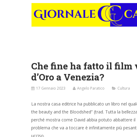
Che fine ha fatto il fil
d’Oro a Venezia?
17 Gennaio 2023
Angelo Paratico
Cultura
La nostra casa editrice ha pubblicato un libro nel qual
the beauty and the Bloodshed” (trad. Tutta la bellezz
perché mostra come David abbia potuto abbattere il gi
problema che va a toccare è infinitamente più pesante. I
ucciso.