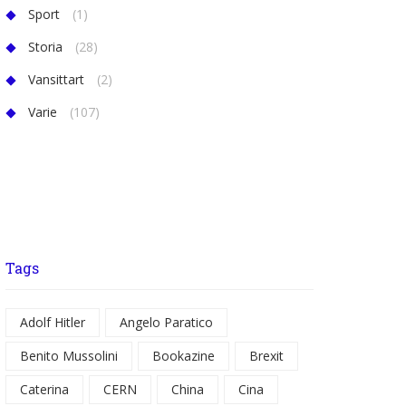
Sport
(1)
Storia
(28)
Vansittart
(2)
Varie
(107)
Tags
Adolf Hitler
Angelo Paratico
Benito Mussolini
Bookazine
Brexit
Caterina
CERN
China
Cina