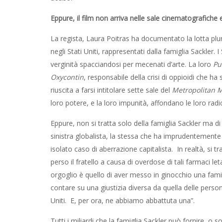
Eppure, il film non arriva nelle sale cinematografiche
La regista, Laura Poitras ha documentato la lotta plu
negli Stati Uniti, rappresentati dalla famiglia Sackler. I 
verginità spacciandosi per mecenati d’arte. La loro
Pu
Oxycontin
, responsabile della crisi di oppioidi che ha
riuscita a farsi intitolare sette sale del
Metropolitan
loro potere, e la loro impunità, affondano le loro rad
Eppure, non si tratta solo della famiglia Sackler ma d
sinistra globalista, la stessa che ha imprudentement
isolato caso di aberrazione capitalista. In realtà, si tr
perso il fratello a causa di overdose di tali farmaci let
orgoglio è quello di aver messo in ginocchio una famigl
contare su una giustizia diversa da quella delle perso
Uniti. E, per ora, ne abbiamo abbattuta una”.
Tutti i miliardi che la famiglia Sackler può fornire, o