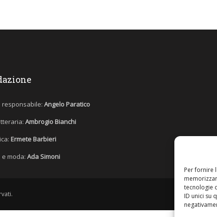
dazione
e responsabile:
Angelo Paratico
etteraria:
Ambrogio Bianchi
tica:
Ermete Barbieri
 e moda:
Ada Simoni
Per fornire 
memorizzare
tecnologie 
vati.
ID unici su 
negativament