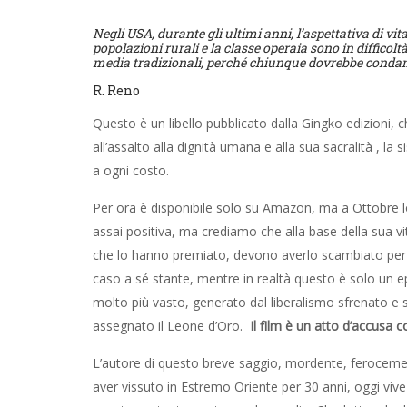
Negli USA, durante gli ultimi anni, l’aspettativa di vi
popolazioni rurali e la classe operaia sono in difficol
media tradizionali, perché chiunque dovrebbe condan
R. Reno
Questo è un libello pubblicato dalla Gingko edizioni, ch
all’assalto alla dignità umana e alla sua sacralità , la s
a ogni costo.
Per ora è disponibile solo su Amazon, ma a Ottobre lo 
assai positiva, ma crediamo che alla base della sua vitto
che lo hanno premiato, devono averlo scambiato per 
caso a sé stante, mentre in realtà questo è solo un
molto più vasto, generato dal liberalismo sfrenato e s
assegnato il Leone d’Oro.
Il film è un atto d’accusa 
L’autore di questo breve saggio, mordente, ferocement
aver vissuto in Estremo Oriente per 30 anni, oggi vive 