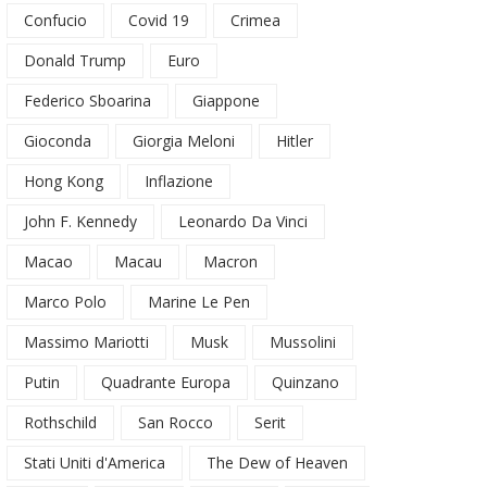
Confucio
Covid 19
Crimea
Donald Trump
Euro
Federico Sboarina
Giappone
Gioconda
Giorgia Meloni
Hitler
Hong Kong
Inflazione
John F. Kennedy
Leonardo Da Vinci
Macao
Macau
Macron
Marco Polo
Marine Le Pen
Massimo Mariotti
Musk
Mussolini
Putin
Quadrante Europa
Quinzano
Rothschild
San Rocco
Serit
Stati Uniti d'America
The Dew of Heaven