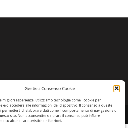
Gestisci Consenso Cookie
le migliori esperienze, utilizziamo tecnologie come i cookie per
 e/o accedere alle informazioni del dispositivo. Il consenso a queste
ci permetterà di elaborare dati come il comportamento di navigazione o
questo sito. Non acconsentire o ritirare il consenso può influire
e su alcune caratteristiche e funzioni.