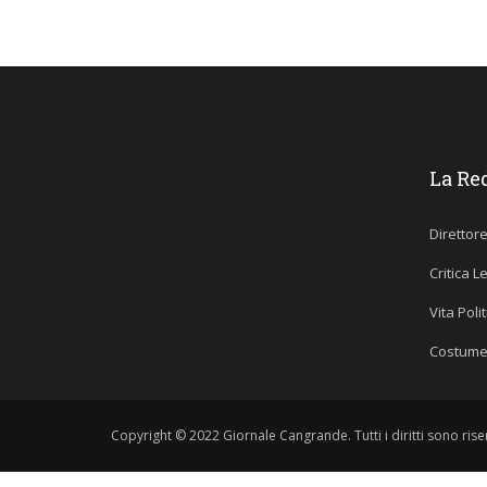
La Re
Direttor
Critica L
Vita Poli
Costume
Copyright © 2022 Giornale Cangrande. Tutti i diritti sono riser