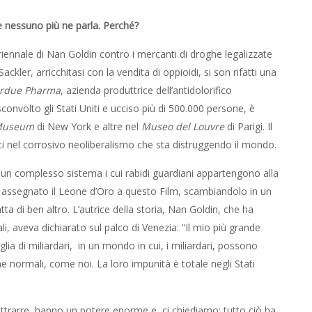
 e nessuno più ne parla. Perché?
riennale di Nan Goldin contro i mercanti di droghe legalizzate
Sackler, arricchitasi con la vendita di oppioidi, si son rifatti una
rdue Pharma
, azienda produttrice dell’antidolorifico
 sconvolto gli Stati Uniti e ucciso più di 500.000 persone, è
 Museum
di New York e altre nel
Museo del Louvre
di Parigi. Il
ici nel corrosivo neoliberalismo che sta distruggendo il mondo.
i un complesso sistema i cui rabidi guardiani appartengono alla
e assegnato il Leone d’Oro a questo Film, scambiandolo in un
atta di ben altro. L’autrice della storia, Nan Goldin, che ha
ali, aveva dichiarato sul palco di Venezia: “Il mio più grande
ia di miliardari, in un mondo in cui, i miliardari, possono
ne normali, come noi. La loro impunità è totale negli Stati
 sottrarre, hanno un potere enorme e, ci chiediamo: tutto ciò ha