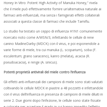
Honey In Vitro: Potent High Activity of Manuka Honey,” rivela
che il miele può effettivamente fornire un’alternativa naturale ai
farmaci anti-influenzali, ma senza i famigerati effetti collaterali
associati a questa classe di farmaci che include Tamiflu.
Lo studio ha testato un ceppo di influenza H1N1 comunemente
ricercato noto come A/WSN/3, infettando le cellule di rene
canino MadineDarby (MDCK) con il virus, e poi esponendole a
varie forme di miele, tra cui manuka (L. scoparium), soba (F.
esculentum; grano saraceno), kanro (melata), acacia (R.
pseudoacacia), e renge (A. sinicus).
Potenti proprietà antivirali del miele contro l’influenza
Gli effetti anti-influenzali dei campioni di miele sono stati valutati
coltivando le cellule MDCK in piastre a 48 pozzetti e infettandole
con il virus dell’influenza in presenza di campioni di miele diluiti in
serie 2. Due giorni dopo l’infezione, le cellule sono state fissate
e colorate per accertare il grado in cui hanno impedito l’effetto