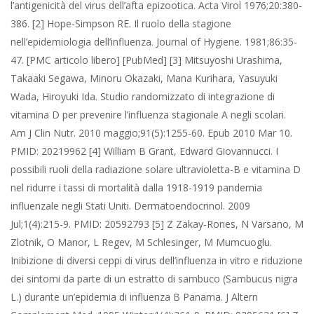
l’antigenicità del virus dell’afta epizootica. Acta Virol 1976;20:380-
386. [2] Hope-Simpson RE. Il ruolo della stagione
nell’epidemiologia dell’influenza. Journal of Hygiene. 1981;86:35-
47. [PMC articolo libero] [PubMed] [3] Mitsuyoshi Urashima,
Takaaki Segawa, Minoru Okazaki, Mana Kurihara, Yasuyuki
Wada, Hiroyuki Ida. Studio randomizzato di integrazione di
vitamina D per prevenire l’influenza stagionale A negli scolari.
Am J Clin Nutr. 2010 maggio;91(5):1255-60. Epub 2010 Mar 10.
PMID: 20219962 [4] William B Grant, Edward Giovannucci. I
possibili ruoli della radiazione solare ultravioletta-B e vitamina D
nel ridurre i tassi di mortalità dalla 1918-1919 pandemia
influenzale negli Stati Uniti. Dermatoendocrinol. 2009
Jul;1(4):215-9. PMID: 20592793 [5] Z Zakay-Rones, N Varsano, M
Zlotnik, O Manor, L Regev, M Schlesinger, M Mumcuoglu.
Inibizione di diversi ceppi di virus dell’influenza in vitro e riduzione
dei sintomi da parte di un estratto di sambuco (Sambucus nigra
L.) durante un’epidemia di influenza B Panama. J Altern