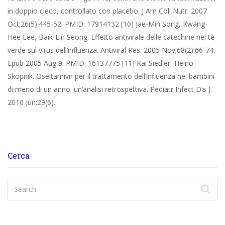
in doppio cieco, controllato con placebo. J Am Coll Nutr. 2007
Oct;26(5):445-52. PMID: 17914132 [10] Jae-Min Song, Kwang-
Hee Lee, Baik-Lin Seong. Effetto antivirale delle catechine nel tè
verde sul virus dell’influenza. Antiviral Res. 2005 Nov;68(2):66-74.
Epub 2005 Aug 9. PMID: 16137775 [11] Kai Siedler, Heino
Skopnik. Oseltamivir per il trattamento dell’influenza nei bambini
di meno di un anno: un’analisi retrospettiva. Pediatr Infect Dis J.
2010 Jun;29(6).
Cerca