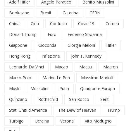
Adolf Hitler
Angelo Paratico
Benito Mussolini
Bookazine
Brexit
Caterina
CERN
China
Cina
Confucio
Covid 19
Crimea
Donald Trump
Euro
Federico Sboarina
Giappone
Gioconda
Giorgia Meloni
Hitler
Hong Kong
Inflazione
John F. Kennedy
Leonardo Da Vinci
Macao
Macau
Macron
Marco Polo
Marine Le Pen
Massimo Mariotti
Musk
Mussolini
Putin
Quadrante Europa
Quinzano
Rothschild
San Rocco
Serit
Stati Uniti d'America
The Dew of Heaven
Trump
Turbigo
Ucraina
Verona
Vito Modugno