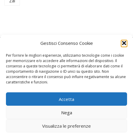
Zai
Gestisci Consenso Cookie
Per fornire le migliori esperienze, utilizziamo tecnologie come i cookie
per memorizzare e/o accedere alle informazioni del dispositivo. Il
consenso a queste tecnologie ci permetterà di elaborare dati come il
La Redazione
comportamento di navigazione o ID unici su questo sito. Non
acconsentire o ritirare il consenso può influire negativamente su alcune
caratteristiche e funzioni.
Direttore responsabile:
Angelo Paratico
Critica Letteraria:
Ambrogio Bianchi
Accetta
Vita Politica:
Ermete Barbieri
Nega
Costume e moda:
Ada Simoni
Visualizza le preferenze