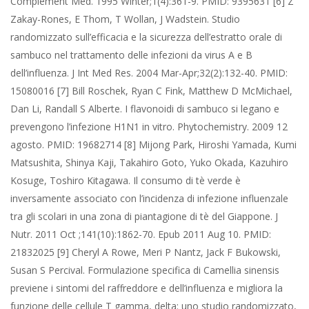
Complement Med. 1995 Winter;1(4):361-9. PMID: 9395631 [6] Z
Zakay-Rones, E Thom, T Wollan, J Wadstein. Studio
randomizzato sull’efficacia e la sicurezza dell’estratto orale di
sambuco nel trattamento delle infezioni da virus A e B
dell’influenza. J Int Med Res. 2004 Mar-Apr;32(2):132-40. PMID:
15080016 [7] Bill Roschek, Ryan C Fink, Matthew D McMichael,
Dan Li, Randall S Alberte. I flavonoidi di sambuco si legano e
prevengono l’infezione H1N1 in vitro. Phytochemistry. 2009 12
agosto. PMID: 19682714 [8] Mijong Park, Hiroshi Yamada, Kumi
Matsushita, Shinya Kaji, Takahiro Goto, Yuko Okada, Kazuhiro
Kosuge, Toshiro Kitagawa. Il consumo di tè verde è
inversamente associato con l’incidenza di infezione influenzale
tra gli scolari in una zona di piantagione di tè del Giappone. J
Nutr. 2011 Oct ;141(10):1862-70. Epub 2011 Aug 10. PMID:
21832025 [9] Cheryl A Rowe, Meri P Nantz, Jack F Bukowski,
Susan S Percival. Formulazione specifica di Camellia sinensis
previene i sintomi del raffreddore e dell’influenza e migliora la
funzione delle cellule T gamma, delta: uno studio randomizzato,