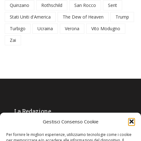
Quinzano
Rothschild
San Rocco
Serit
Stati Uniti d'America
The Dew of Heaven
Trump
Turbigo
Ucraina
Verona
Vito Modugno
Zai
La Redazione
Gestisci Consenso Cookie
Direttore responsabile:
Angelo Paratico
Per fornire le migliori esperienze, utilizziamo tecnologie come i cookie
Critica Letteraria:
Ambrogio Bianchi
per memorizzare e/o accedere alle informazioni del dispositivo. Il