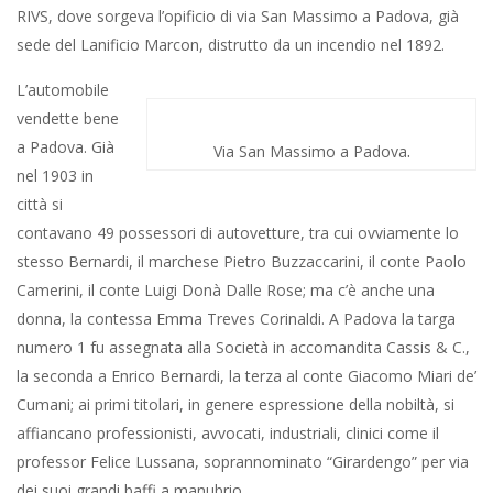
RIVS, dove sorgeva l’opificio di via San Massimo a Padova, già
sede del Lanificio Marcon, distrutto da un incendio nel 1892.
L’automobile
vendette bene
a Padova. Già
.
Via San Massimo a Padova
nel 1903 in
città si
contavano 49 possessori di autovetture, tra cui ovviamente lo
stesso Bernardi, il marchese Pietro Buzzaccarini, il conte Paolo
Camerini, il conte Luigi Donà Dalle Rose; ma c’è anche una
donna, la contessa Emma Treves Corinaldi. A Padova la targa
numero 1 fu assegnata alla Società in accomandita Cassis & C.,
la seconda a Enrico Bernardi, la terza al conte Giacomo Miari de’
Cumani; ai primi titolari, in genere espressione della nobiltà, si
affiancano professionisti, avvocati, industriali, clinici come il
professor Felice Lussana, soprannominato “Girardengo” per via
dei suoi grandi baffi a manubrio.