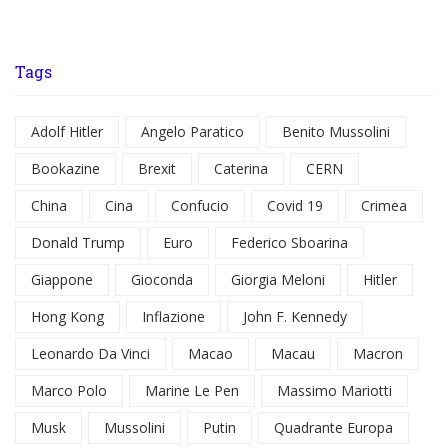
Tags
Adolf Hitler
Angelo Paratico
Benito Mussolini
Bookazine
Brexit
Caterina
CERN
China
Cina
Confucio
Covid 19
Crimea
Donald Trump
Euro
Federico Sboarina
Giappone
Gioconda
Giorgia Meloni
Hitler
Hong Kong
Inflazione
John F. Kennedy
Leonardo Da Vinci
Macao
Macau
Macron
Marco Polo
Marine Le Pen
Massimo Mariotti
Musk
Mussolini
Putin
Quadrante Europa