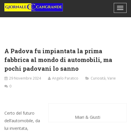
A Padova fu impiantata la prima
fabbrica al mondo di automobili, ma
pochi padovani lo sanno
29 Novembre 2024
Angelo Paratico
Curiosità
,
Varie
0
Certo del futuro
Miari & Giusti
dell’automobile, da
lui inventata,