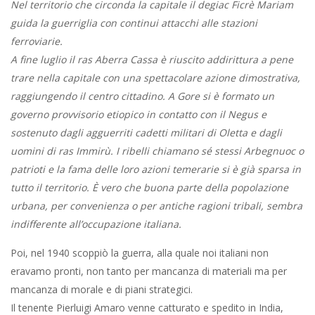
Nel territorio che circonda la capitale il degiac Ficrè Mariam
guida la guerriglia con continui attacchi alle stazioni
ferroviarie.
A fine luglio il ras Aberra Cassa è riuscito addirittura a pene
trare nella capitale con una spettacolare azione dimostrativa,
raggiungendo il centro cittadino. A Gore si è formato un
governo provvisorio etiopico in contatto con il Negus e
sostenuto dagli agguerriti cadetti militari di Oletta e dagli
uomini di ras Immirù. I ribelli chiamano sé stessi Arbegnuoc o
patrioti e la fama delle loro azioni temerarie si è già sparsa in
tutto il territorio. È vero che buona parte della popolazione
urbana, per convenienza o per antiche ragioni tribali, sembra
indifferente all’occupazione italiana.
Poi, nel 1940 scoppiò la guerra, alla quale noi italiani non
eravamo pronti, non tanto per mancanza di materiali ma per
mancanza di morale e di piani strategici.
Il tenente Pierluigi Amaro venne catturato e spedito in India,