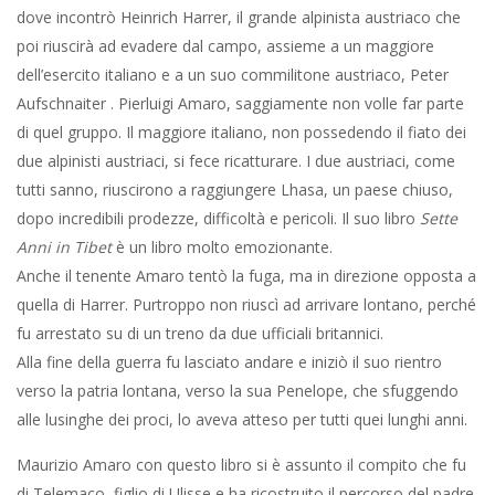
dove incontrò Heinrich Harrer, il grande alpinista austriaco che
poi riuscirà ad evadere dal campo, assieme a un maggiore
dell’esercito italiano e a un suo commilitone austriaco, Peter
Aufschnaiter . Pierluigi Amaro, saggiamente non volle far parte
di quel gruppo. Il maggiore italiano, non possedendo il fiato dei
due alpinisti austriaci, si fece ricatturare. I due austriaci, come
tutti sanno, riuscirono a raggiungere Lhasa, un paese chiuso,
dopo incredibili prodezze, difficoltà e pericoli. Il suo libro
Sette
Anni in Tibet
è un libro molto emozionante.
Anche il tenente Amaro tentò la fuga, ma in direzione opposta a
quella di Harrer. Purtroppo non riuscì ad arrivare lontano, perché
fu arrestato su di un treno da due ufficiali britannici.
Alla fine della guerra fu lasciato andare e iniziò il suo rientro
verso la patria lontana, verso la sua Penelope, che sfuggendo
alle lusinghe dei proci, lo aveva atteso per tutti quei lunghi anni.
Maurizio Amaro con questo libro si è assunto il compito che fu
di Telemaco, figlio di Ulisse e ha ricostruito il percorso del padre,