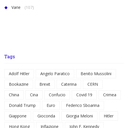
Varie
(107)
Tags
Adolf Hitler
Angelo Paratico
Benito Mussolini
Bookazine
Brexit
Caterina
CERN
China
Cina
Confucio
Covid 19
Crimea
Donald Trump
Euro
Federico Sboarina
Giappone
Gioconda
Giorgia Meloni
Hitler
Hong Kong
Inflazione
John F. Kennedy