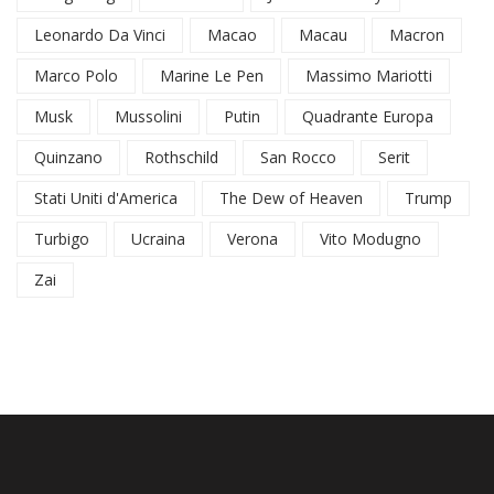
Leonardo Da Vinci
Macao
Macau
Macron
Marco Polo
Marine Le Pen
Massimo Mariotti
Musk
Mussolini
Putin
Quadrante Europa
Quinzano
Rothschild
San Rocco
Serit
Stati Uniti d'America
The Dew of Heaven
Trump
Turbigo
Ucraina
Verona
Vito Modugno
Zai