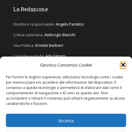
La Redazione
Direttore responsabile:
Angelo Paratico
Critica Letteraria:
Ambrogio Bianchi
Vita Politica:
Ermete Barbieri
Costume e moda:
Ada Simoni
Gestisci Consenso Cookie
Per fornire le migliori esperienze, utilizziamo tecnologie come i cookie
Copyright © 2022 Giornale Cangrande. Tutti i diritti sono riservati.
per memorizzare e/o accedere alle informazioni del dispositivo. Il
consenso a queste tecnologie ci permetterà di elaborare dati come il
comportamento di navigazione o ID unici su questo sito. Non
acconsentire o ritirare il consenso può influire negativamente su alcune
caratteristiche e funzioni.
Accetta