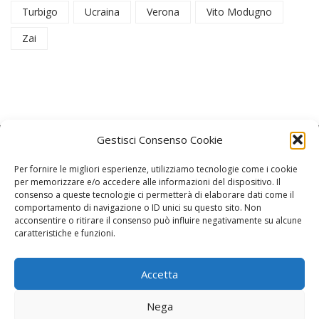
Turbigo
Ucraina
Verona
Vito Modugno
Zai
Gestisci Consenso Cookie
Per fornire le migliori esperienze, utilizziamo tecnologie come i cookie
per memorizzare e/o accedere alle informazioni del dispositivo. Il
consenso a queste tecnologie ci permetterà di elaborare dati come il
La Redazione
comportamento di navigazione o ID unici su questo sito. Non
acconsentire o ritirare il consenso può influire negativamente su alcune
caratteristiche e funzioni.
Direttore responsabile:
Angelo Paratico
Critica Letteraria:
Ambrogio Bianchi
Accetta
Vita Politica:
Ermete Barbieri
Nega
Costume e moda:
Ada Simoni