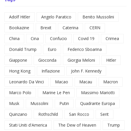
Adolf Hitler
Angelo Paratico
Benito Mussolini
Bookazine
Brexit
Caterina
CERN
China
Cina
Confucio
Covid 19
Crimea
Donald Trump
Euro
Federico Sboarina
Giappone
Gioconda
Giorgia Meloni
Hitler
Hong Kong
Inflazione
John F. Kennedy
Leonardo Da Vinci
Macao
Macau
Macron
Marco Polo
Marine Le Pen
Massimo Mariotti
Musk
Mussolini
Putin
Quadrante Europa
Quinzano
Rothschild
San Rocco
Serit
Stati Uniti d'America
The Dew of Heaven
Trump