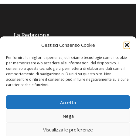
La Redazione
Gestisci Consenso Cookie
Direttore responsabile:
Angelo Paratico
Per fornire le migliori esperienze, utilizziamo tecnologie come i cookie
Critica Letteraria:
Ambrogio Bianchi
per memorizzare e/o accedere alle informazioni del dispositivo. Il
consenso a queste tecnologie ci permetterà di elaborare dati come il
Vita Politica:
Ermete Barbieri
comportamento di navigazione o ID unici su questo sito. Non
acconsentire o ritirare il consenso può influire negativamente su alcune
Costume e moda:
Ada Simoni
caratteristiche e funzioni.
Accetta
Copyright © 2022 Giornale Cangrande. Tutti i diritti sono riservati.
Nega
Visualizza le preferenze