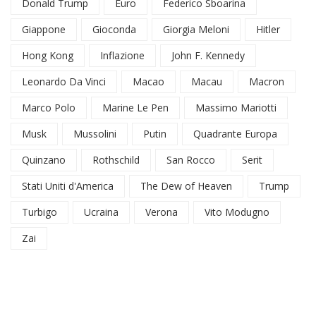
Donald Trump
Euro
Federico Sboarina
Giappone
Gioconda
Giorgia Meloni
Hitler
Hong Kong
Inflazione
John F. Kennedy
Leonardo Da Vinci
Macao
Macau
Macron
Marco Polo
Marine Le Pen
Massimo Mariotti
Musk
Mussolini
Putin
Quadrante Europa
Quinzano
Rothschild
San Rocco
Serit
Stati Uniti d'America
The Dew of Heaven
Trump
Turbigo
Ucraina
Verona
Vito Modugno
Zai