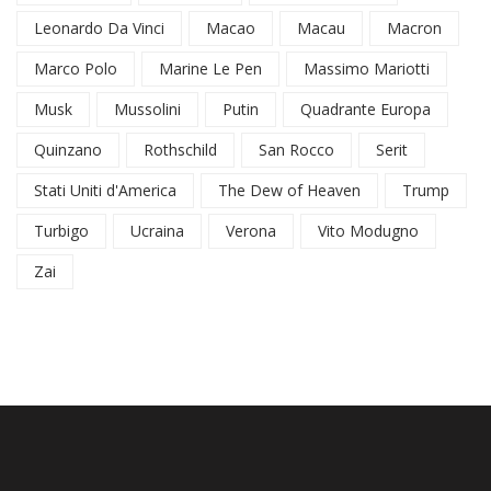
Leonardo Da Vinci
Macao
Macau
Macron
Marco Polo
Marine Le Pen
Massimo Mariotti
Musk
Mussolini
Putin
Quadrante Europa
Quinzano
Rothschild
San Rocco
Serit
Stati Uniti d'America
The Dew of Heaven
Trump
Turbigo
Ucraina
Verona
Vito Modugno
Zai