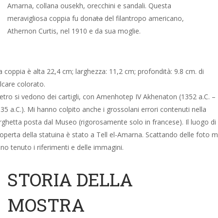
Amarna, collana ousekh, orecchini e sandali. Questa
meravigliosa coppia fu dona
ta
del filantropo americano,
Athernon Curtis, nel 1910 e da sua moglie.
 coppia è alta 22,4 cm; larghezza: 11,2 cm; profondità: 9.8 cm. di
lcare colorato.
etro si vedono dei cartigli, con Amenhotep IV Akhenaton (1352 a.C. –
35 a.C.). Mi hanno colpito anche i grossolani errori contenuti nella
rghetta posta dal Museo (rigorosamente solo in francese). Il luogo di
operta della statuina è stato a Tell el-Amarna. Scattando delle foto m
no tenuto i riferimenti e delle immagini.
STORIA DELLA
MOSTRA