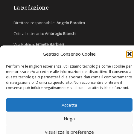
La Redazione
Direttore responsabile:
Angelo Paratico
Critica Letteraria:
Ambrogio Bianchi
Vita Politica:
Ermete Barbieri
Gestisci Consenso Cookie
Costume e moda:
Ada Simoni
Per fornire le migliori esperienze, utilizziamo tecnologie come i cookie per
memorizzare e/o accedere alle informazioni del dispositivo. Il consenso a
queste tecnologie ci permetterà di elaborare dati come il comportamento
Copyright © 2022 Giornale Cangrande. Tutti i diritti sono riservati.
di navigazione o ID unici su questo sito. Non acconsentire o ritirare il
consenso può influire negativamente su alcune caratteristiche e funzioni.
Accetta
Nega
Visualizza le preferenze