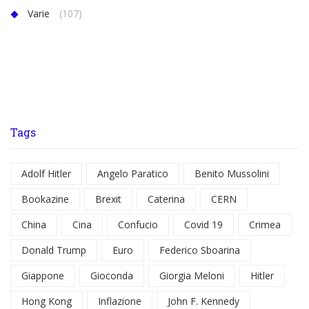
Varie
(107)
Tags
Adolf Hitler
Angelo Paratico
Benito Mussolini
Bookazine
Brexit
Caterina
CERN
China
Cina
Confucio
Covid 19
Crimea
Donald Trump
Euro
Federico Sboarina
Giappone
Gioconda
Giorgia Meloni
Hitler
Hong Kong
Inflazione
John F. Kennedy