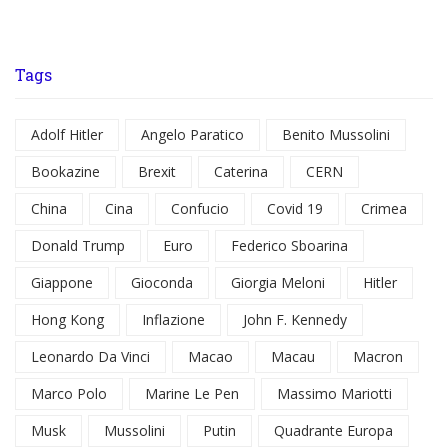
Tags
Adolf Hitler
Angelo Paratico
Benito Mussolini
Bookazine
Brexit
Caterina
CERN
China
Cina
Confucio
Covid 19
Crimea
Donald Trump
Euro
Federico Sboarina
Giappone
Gioconda
Giorgia Meloni
Hitler
Hong Kong
Inflazione
John F. Kennedy
Leonardo Da Vinci
Macao
Macau
Macron
Marco Polo
Marine Le Pen
Massimo Mariotti
Musk
Mussolini
Putin
Quadrante Europa