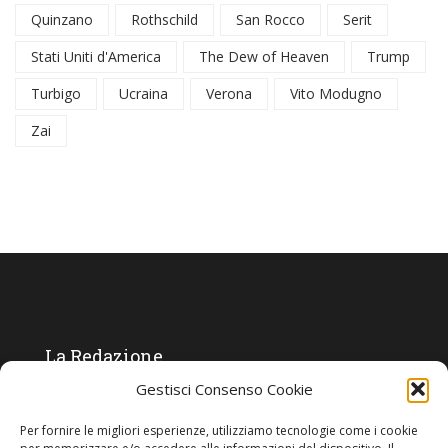
Quinzano
Rothschild
San Rocco
Serit
Stati Uniti d'America
The Dew of Heaven
Trump
Turbigo
Ucraina
Verona
Vito Modugno
Zai
La Redazione
Gestisci Consenso Cookie
Direttore responsabile:
Angelo Paratico
Per fornire le migliori esperienze, utilizziamo tecnologie come i cookie
Critica Letteraria:
Ambrogio Bianchi